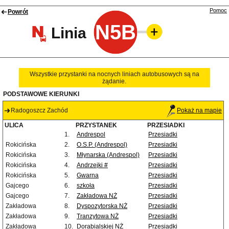
Pomoc
Powrót
N5B
Linia
Wszystkie przystanki na nocnych liniach autobusowych są na
żądanie.
PODSTAWOWE KIERUNKI
Radogoszcz Zachód
Pokaż na mapie
ULICA
PRZYSTANEK
PRZESIADKI
1.
Andrespol
Przesiadki
Rokicińska
2.
O.S.P. (Andrespol)
Przesiadki
Rokicińska
3.
Młynarska (Andrespol)
Przesiadki
Rokicińska
4.
Andrzejki #
Przesiadki
Rokicińska
5.
Gwarna
Przesiadki
Gajcego
6.
szkoła
Przesiadki
Gajcego
7.
Zakładowa NŻ
Przesiadki
Zakładowa
8.
Dyspozytorska NŻ
Przesiadki
Zakładowa
9.
Tranzytowa NŻ
Przesiadki
Zakładowa
10.
Dorabialskiej NŻ
Przesiadki