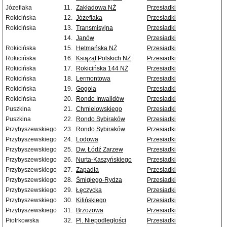
Józefiaka
11.
Zakładowa NŻ
Przesiadki
Rokicińska
12.
Józefiaka
Przesiadki
Rokicińska
13.
Transmisyjna
Przesiadki
14.
Janów
Przesiadki
Rokicińska
15.
Hetmańska NŻ
Przesiadki
Rokicińska
16.
Książąt Polskich NŻ
Przesiadki
Rokicińska
17.
Rokicińska 144 NŻ
Przesiadki
Rokicińska
18.
Lermontowa
Przesiadki
Rokicińska
19.
Gogola
Przesiadki
Rokicińska
20.
Rondo Inwalidów
Przesiadki
Puszkina
21.
Chmielowskiego
Przesiadki
Puszkina
22.
Rondo Sybiraków
Przesiadki
Przybyszewskiego
23.
Rondo Sybiraków
Przesiadki
Przybyszewskiego
24.
Lodowa
Przesiadki
Przybyszewskiego
25.
Dw. Łódź Zarzew
Przesiadki
Przybyszewskiego
26.
Nurta-Kaszyńskiego
Przesiadki
Przybyszewskiego
27.
Zapadła
Przesiadki
Przybyszewskiego
28.
Śmigłego-Rydza
Przesiadki
Przybyszewskiego
29.
Łęczycka
Przesiadki
Przybyszewskiego
30.
Kilińskiego
Przesiadki
Przybyszewskiego
31.
Brzozowa
Przesiadki
Piotrkowska
32.
Pl. Niepodległości
Przesiadki