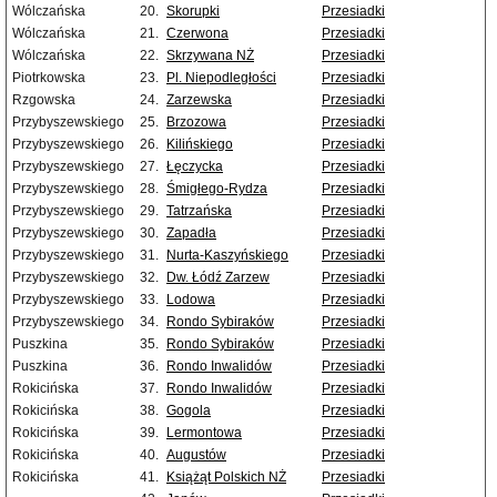
Wólczańska
20.
Skorupki
Przesiadki
Wólczańska
21.
Czerwona
Przesiadki
Wólczańska
22.
Skrzywana NŻ
Przesiadki
Piotrkowska
23.
Pl. Niepodległości
Przesiadki
Rzgowska
24.
Zarzewska
Przesiadki
Przybyszewskiego
25.
Brzozowa
Przesiadki
Przybyszewskiego
26.
Kilińskiego
Przesiadki
Przybyszewskiego
27.
Łęczycka
Przesiadki
Przybyszewskiego
28.
Śmigłego-Rydza
Przesiadki
Przybyszewskiego
29.
Tatrzańska
Przesiadki
Przybyszewskiego
30.
Zapadła
Przesiadki
Przybyszewskiego
31.
Nurta-Kaszyńskiego
Przesiadki
Przybyszewskiego
32.
Dw. Łódź Zarzew
Przesiadki
Przybyszewskiego
33.
Lodowa
Przesiadki
Przybyszewskiego
34.
Rondo Sybiraków
Przesiadki
Puszkina
35.
Rondo Sybiraków
Przesiadki
Puszkina
36.
Rondo Inwalidów
Przesiadki
Rokicińska
37.
Rondo Inwalidów
Przesiadki
Rokicińska
38.
Gogola
Przesiadki
Rokicińska
39.
Lermontowa
Przesiadki
Rokicińska
40.
Augustów
Przesiadki
Rokicińska
41.
Książąt Polskich NŻ
Przesiadki