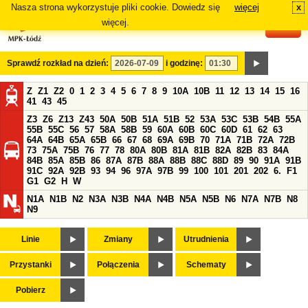
Nasza strona wykorzystuje pliki cookie. Dowiedz się
więcej
x
#
więcej.
Sprawdź rozkład na dzień:
i godzinę:
Z
Z1
Z2
0
1
2
3
4
5
6
7
8
9
10A
10B
11
12
13
14
15
16
41
43
45
Z3
Z6
Z13
Z43
50A
50B
51A
51B
52
53A
53C
53B
54B
55A
55B
55C
56
57
58A
58B
59
60A
60B
60C
60D
61
62
63
64A
64B
65A
65B
66
67
68
69A
69B
70
71A
71B
72A
72B
73
75A
75B
76
77
78
80A
80B
81A
81B
82A
82B
83
84A
84B
85A
85B
86
87A
87B
88A
88B
88C
88D
89
90
91A
91B
91C
92A
92B
93
94
96
97A
97B
99
100
101
201
202
6.
F1
G1
G2
H
W
N1A
N1B
N2
N3A
N3B
N4A
N4B
N5A
N5B
N6
N7A
N7B
N8
N9
Linie
Zmiany
Utrudnienia
Przystanki
Połączenia
Schematy
Pobierz