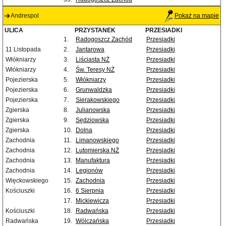
Andrespol
Pokaż na mapie
ULICA
PRZYSTANEK
PRZESIADKI
1.
Radogoszcz Zachód
Przesiadki
11 Listopada
2.
Jantarowa
Przesiadki
Włókniarzy
3.
Liściasta NŻ
Przesiadki
Włókniarzy
4.
Św. Teresy NŻ
Przesiadki
Pojezierska
5.
Włókniarzy
Przesiadki
Pojezierska
6.
Grunwaldzka
Przesiadki
Pojezierska
7.
Sierakowskiego
Przesiadki
Zgierska
8.
Julianowska
Przesiadki
Zgierska
9.
Sędziowska
Przesiadki
Zgierska
10.
Dolna
Przesiadki
Zachodnia
11.
Limanowskiego
Przesiadki
Zachodnia
12.
Lutomierska NŻ
Przesiadki
Zachodnia
13.
Manufaktura
Przesiadki
Zachodnia
14.
Legionów
Przesiadki
Więckowskiego
15.
Zachodnia
Przesiadki
Kościuszki
16.
6 Sierpnia
Przesiadki
17.
Mickiewicza
Przesiadki
Kościuszki
18.
Radwańska
Przesiadki
Radwańska
19.
Wólczańska
Przesiadki