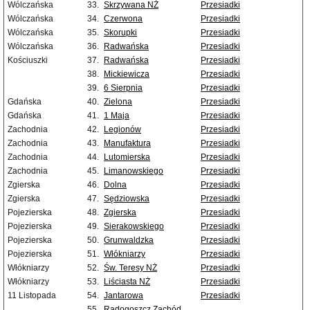
Wólczańska
33.
Skrzywana NŻ
Przesiadki
Wólczańska
34.
Czerwona
Przesiadki
Wólczańska
35.
Skorupki
Przesiadki
Wólczańska
36.
Radwańska
Przesiadki
Kościuszki
37.
Radwańska
Przesiadki
38.
Mickiewicza
Przesiadki
39.
6 Sierpnia
Przesiadki
Gdańska
40.
Zielona
Przesiadki
Gdańska
41.
1 Maja
Przesiadki
Zachodnia
42.
Legionów
Przesiadki
Zachodnia
43.
Manufaktura
Przesiadki
Zachodnia
44.
Lutomierska
Przesiadki
Zachodnia
45.
Limanowskiego
Przesiadki
Zgierska
46.
Dolna
Przesiadki
Zgierska
47.
Sędziowska
Przesiadki
Pojezierska
48.
Zgierska
Przesiadki
Pojezierska
49.
Sierakowskiego
Przesiadki
Pojezierska
50.
Grunwaldzka
Przesiadki
Pojezierska
51.
Włókniarzy
Przesiadki
Włókniarzy
52.
Św. Teresy NŻ
Przesiadki
Włókniarzy
53.
Liściasta NŻ
Przesiadki
11 Listopada
54.
Jantarowa
Przesiadki
55.
Radogoszcz Zachód