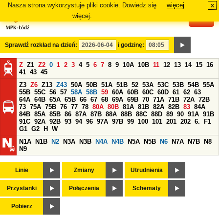
Nasza strona wykorzystuje pliki cookie. Dowiedz się
więcej
x
#
więcej.
Sprawdź rozkład na dzień:
i godzinę:
Z
Z1
Z2
0
1
2
3
4
5
6
7
8
9
10A
10B
11
12
13
14
15
16
41
43
45
Z3
Z6
Z13
Z43
50A
50B
51A
51B
52
53A
53C
53B
54B
55A
55B
55C
56
57
58A
58B
59
60A
60B
60C
60D
61
62
63
64A
64B
65A
65B
66
67
68
69A
69B
70
71A
71B
72A
72B
73
75A
75B
76
77
78
80A
80B
81A
81B
82A
82B
83
84A
84B
85A
85B
86
87A
87B
88A
88B
88C
88D
89
90
91A
91B
91C
92A
92B
93
94
96
97A
97B
99
100
101
201
202
6.
F1
G1
G2
H
W
N1A
N1B
N2
N3A
N3B
N4A
N4B
N5A
N5B
N6
N7A
N7B
N8
N9
Linie
Zmiany
Utrudnienia
Przystanki
Połączenia
Schematy
Pobierz