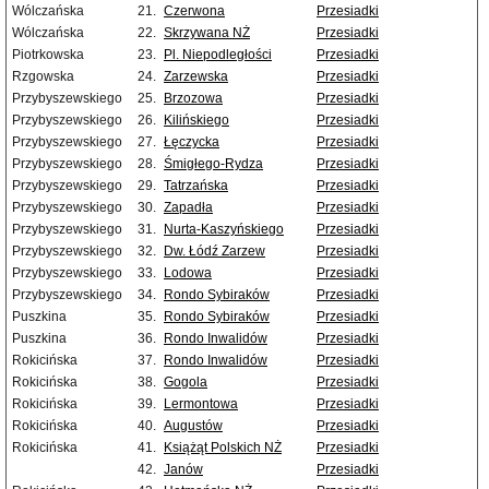
Wólczańska
21.
Czerwona
Przesiadki
Wólczańska
22.
Skrzywana NŻ
Przesiadki
Piotrkowska
23.
Pl. Niepodległości
Przesiadki
Rzgowska
24.
Zarzewska
Przesiadki
Przybyszewskiego
25.
Brzozowa
Przesiadki
Przybyszewskiego
26.
Kilińskiego
Przesiadki
Przybyszewskiego
27.
Łęczycka
Przesiadki
Przybyszewskiego
28.
Śmigłego-Rydza
Przesiadki
Przybyszewskiego
29.
Tatrzańska
Przesiadki
Przybyszewskiego
30.
Zapadła
Przesiadki
Przybyszewskiego
31.
Nurta-Kaszyńskiego
Przesiadki
Przybyszewskiego
32.
Dw. Łódź Zarzew
Przesiadki
Przybyszewskiego
33.
Lodowa
Przesiadki
Przybyszewskiego
34.
Rondo Sybiraków
Przesiadki
Puszkina
35.
Rondo Sybiraków
Przesiadki
Puszkina
36.
Rondo Inwalidów
Przesiadki
Rokicińska
37.
Rondo Inwalidów
Przesiadki
Rokicińska
38.
Gogola
Przesiadki
Rokicińska
39.
Lermontowa
Przesiadki
Rokicińska
40.
Augustów
Przesiadki
Rokicińska
41.
Książąt Polskich NŻ
Przesiadki
42.
Janów
Przesiadki