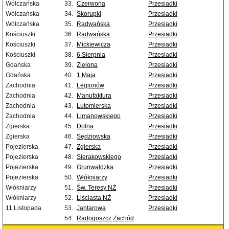
Wólczańska
33.
Czerwona
Przesiadki
Wólczańska
34.
Skorupki
Przesiadki
Wólczańska
35.
Radwańska
Przesiadki
Kościuszki
36.
Radwańska
Przesiadki
Kościuszki
37.
Mickiewicza
Przesiadki
Kościuszki
38.
6 Sierpnia
Przesiadki
Gdańska
39.
Zielona
Przesiadki
Gdańska
40.
1 Maja
Przesiadki
Zachodnia
41.
Legionów
Przesiadki
Zachodnia
42.
Manufaktura
Przesiadki
Zachodnia
43.
Lutomierska
Przesiadki
Zachodnia
44.
Limanowskiego
Przesiadki
Zgierska
45.
Dolna
Przesiadki
Zgierska
46.
Sędziowska
Przesiadki
Pojezierska
47.
Zgierska
Przesiadki
Pojezierska
48.
Sierakowskiego
Przesiadki
Pojezierska
49.
Grunwaldzka
Przesiadki
Pojezierska
50.
Włókniarzy
Przesiadki
Włókniarzy
51.
Św. Teresy NŻ
Przesiadki
Włókniarzy
52.
Liściasta NŻ
Przesiadki
11 Listopada
53.
Jantarowa
Przesiadki
54.
Radogoszcz Zachód