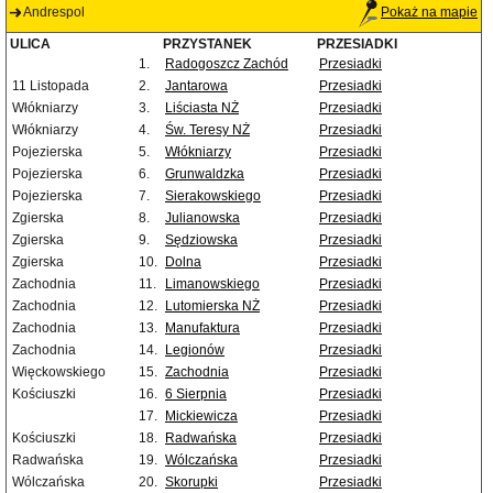
Andrespol
Pokaż na mapie
ULICA
PRZYSTANEK
PRZESIADKI
1.
Radogoszcz Zachód
Przesiadki
11 Listopada
2.
Jantarowa
Przesiadki
Włókniarzy
3.
Liściasta NŻ
Przesiadki
Włókniarzy
4.
Św. Teresy NŻ
Przesiadki
Pojezierska
5.
Włókniarzy
Przesiadki
Pojezierska
6.
Grunwaldzka
Przesiadki
Pojezierska
7.
Sierakowskiego
Przesiadki
Zgierska
8.
Julianowska
Przesiadki
Zgierska
9.
Sędziowska
Przesiadki
Zgierska
10.
Dolna
Przesiadki
Zachodnia
11.
Limanowskiego
Przesiadki
Zachodnia
12.
Lutomierska NŻ
Przesiadki
Zachodnia
13.
Manufaktura
Przesiadki
Zachodnia
14.
Legionów
Przesiadki
Więckowskiego
15.
Zachodnia
Przesiadki
Kościuszki
16.
6 Sierpnia
Przesiadki
17.
Mickiewicza
Przesiadki
Kościuszki
18.
Radwańska
Przesiadki
Radwańska
19.
Wólczańska
Przesiadki
Wólczańska
20.
Skorupki
Przesiadki