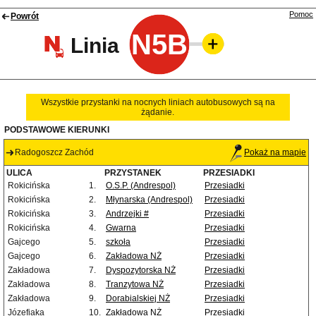
Pomoc
Powrót
N5B
Linia
Wszystkie przystanki na nocnych liniach autobusowych są na
żądanie.
PODSTAWOWE KIERUNKI
Radogoszcz Zachód
Pokaż na mapie
ULICA
PRZYSTANEK
PRZESIADKI
Rokicińska
1.
O.S.P. (Andrespol)
Przesiadki
Rokicińska
2.
Młynarska (Andrespol)
Przesiadki
Rokicińska
3.
Andrzejki #
Przesiadki
Rokicińska
4.
Gwarna
Przesiadki
Gajcego
5.
szkoła
Przesiadki
Gajcego
6.
Zakładowa NŻ
Przesiadki
Zakładowa
7.
Dyspozytorska NŻ
Przesiadki
Zakładowa
8.
Tranzytowa NŻ
Przesiadki
Zakładowa
9.
Dorabialskiej NŻ
Przesiadki
Józefiaka
10.
Zakładowa NŻ
Przesiadki