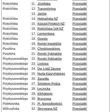
Rokicińska
11.
Józefiaka
Przesiadki
Rokicińska
12.
Transmisyjna
Przesiadki
13.
Janów
Przesiadki
Rokicińska
14.
Hetmańska NŻ
Przesiadki
Rokicińska
15.
Książąt Polskich NŻ
Przesiadki
Rokicińska
16.
Rokicińska 144 NŻ
Przesiadki
Rokicińska
17.
Lermontowa
Przesiadki
Rokicińska
18.
Gogola
Przesiadki
Rokicińska
19.
Rondo Inwalidów
Przesiadki
Puszkina
20.
Chmielowskiego
Przesiadki
Puszkina
21.
Rondo Sybiraków
Przesiadki
Przybyszewskiego
22.
Rondo Sybiraków
Przesiadki
Przybyszewskiego
23.
Lodowa
Przesiadki
Przybyszewskiego
24.
Dw. Łódź Zarzew
Przesiadki
Przybyszewskiego
25.
Nurta-Kaszyńskiego
Przesiadki
Przybyszewskiego
26.
Zapadła
Przesiadki
Przybyszewskiego
27.
Śmigłego-Rydza
Przesiadki
Przybyszewskiego
28.
Łęczycka
Przesiadki
Przybyszewskiego
29.
Kilińskiego
Przesiadki
Przybyszewskiego
30.
Brzozowa
Przesiadki
Piotrkowska
31.
Pl. Niepodległości
Przesiadki
Wólczańska
32.
Skrzywana NŻ
Przesiadki