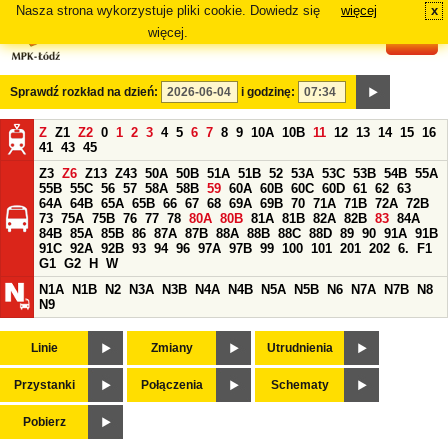
Nasza strona wykorzystuje pliki cookie. Dowiedz się
więcej
x
#
więcej.
Sprawdź rozkład na dzień:
i godzinę:
Z
Z1
Z2
0
1
2
3
4
5
6
7
8
9
10A
10B
11
12
13
14
15
16
41
43
45
Z3
Z6
Z13
Z43
50A
50B
51A
51B
52
53A
53C
53B
54B
55A
55B
55C
56
57
58A
58B
59
60A
60B
60C
60D
61
62
63
64A
64B
65A
65B
66
67
68
69A
69B
70
71A
71B
72A
72B
73
75A
75B
76
77
78
80A
80B
81A
81B
82A
82B
83
84A
84B
85A
85B
86
87A
87B
88A
88B
88C
88D
89
90
91A
91B
91C
92A
92B
93
94
96
97A
97B
99
100
101
201
202
6.
F1
G1
G2
H
W
N1A
N1B
N2
N3A
N3B
N4A
N4B
N5A
N5B
N6
N7A
N7B
N8
N9
Linie
Zmiany
Utrudnienia
Przystanki
Połączenia
Schematy
Pobierz