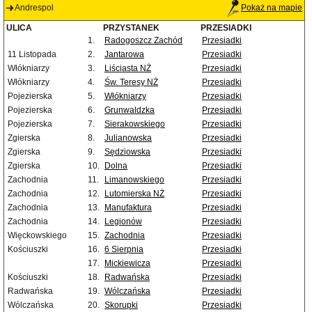
Andrespol
Pokaż na mapie
ULICA
PRZYSTANEK
PRZESIADKI
1.
Radogoszcz Zachód
Przesiadki
11 Listopada
2.
Jantarowa
Przesiadki
Włókniarzy
3.
Liściasta NŻ
Przesiadki
Włókniarzy
4.
Św. Teresy NŻ
Przesiadki
Pojezierska
5.
Włókniarzy
Przesiadki
Pojezierska
6.
Grunwaldzka
Przesiadki
Pojezierska
7.
Sierakowskiego
Przesiadki
Zgierska
8.
Julianowska
Przesiadki
Zgierska
9.
Sędziowska
Przesiadki
Zgierska
10.
Dolna
Przesiadki
Zachodnia
11.
Limanowskiego
Przesiadki
Zachodnia
12.
Lutomierska NŻ
Przesiadki
Zachodnia
13.
Manufaktura
Przesiadki
Zachodnia
14.
Legionów
Przesiadki
Więckowskiego
15.
Zachodnia
Przesiadki
Kościuszki
16.
6 Sierpnia
Przesiadki
17.
Mickiewicza
Przesiadki
Kościuszki
18.
Radwańska
Przesiadki
Radwańska
19.
Wólczańska
Przesiadki
Wólczańska
20.
Skorupki
Przesiadki