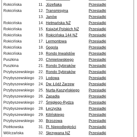
Rokicińska
11.
Józefiaka
Przesiadki
Rokicińska
12.
Transmisyjna
Przesiadki
13.
Janów
Przesiadki
Rokicińska
14.
Hetmańska NŻ
Przesiadki
Rokicińska
15.
Książąt Polskich NŻ
Przesiadki
Rokicińska
16.
Rokicińska 144 NŻ
Przesiadki
Rokicińska
17.
Lermontowa
Przesiadki
Rokicińska
18.
Gogola
Przesiadki
Rokicińska
19.
Rondo Inwalidów
Przesiadki
Puszkina
20.
Chmielowskiego
Przesiadki
Puszkina
21.
Rondo Sybiraków
Przesiadki
Przybyszewskiego
22.
Rondo Sybiraków
Przesiadki
Przybyszewskiego
23.
Lodowa
Przesiadki
Przybyszewskiego
24.
Dw. Łódź Zarzew
Przesiadki
Przybyszewskiego
25.
Nurta-Kaszyńskiego
Przesiadki
Przybyszewskiego
26.
Zapadła
Przesiadki
Przybyszewskiego
27.
Śmigłego-Rydza
Przesiadki
Przybyszewskiego
28.
Łęczycka
Przesiadki
Przybyszewskiego
29.
Kilińskiego
Przesiadki
Przybyszewskiego
30.
Brzozowa
Przesiadki
Piotrkowska
31.
Pl. Niepodległości
Przesiadki
Wólczańska
32.
Skrzywana NŻ
Przesiadki