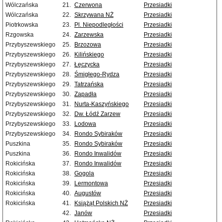
Wólczańska
21.
Czerwona
Przesiadki
Wólczańska
22.
Skrzywana NŻ
Przesiadki
Piotrkowska
23.
Pl. Niepodległości
Przesiadki
Rzgowska
24.
Zarzewska
Przesiadki
Przybyszewskiego
25.
Brzozowa
Przesiadki
Przybyszewskiego
26.
Kilińskiego
Przesiadki
Przybyszewskiego
27.
Łęczycka
Przesiadki
Przybyszewskiego
28.
Śmigłego-Rydza
Przesiadki
Przybyszewskiego
29.
Tatrzańska
Przesiadki
Przybyszewskiego
30.
Zapadła
Przesiadki
Przybyszewskiego
31.
Nurta-Kaszyńskiego
Przesiadki
Przybyszewskiego
32.
Dw. Łódź Zarzew
Przesiadki
Przybyszewskiego
33.
Lodowa
Przesiadki
Przybyszewskiego
34.
Rondo Sybiraków
Przesiadki
Puszkina
35.
Rondo Sybiraków
Przesiadki
Puszkina
36.
Rondo Inwalidów
Przesiadki
Rokicińska
37.
Rondo Inwalidów
Przesiadki
Rokicińska
38.
Gogola
Przesiadki
Rokicińska
39.
Lermontowa
Przesiadki
Rokicińska
40.
Augustów
Przesiadki
Rokicińska
41.
Książąt Polskich NŻ
Przesiadki
42.
Janów
Przesiadki