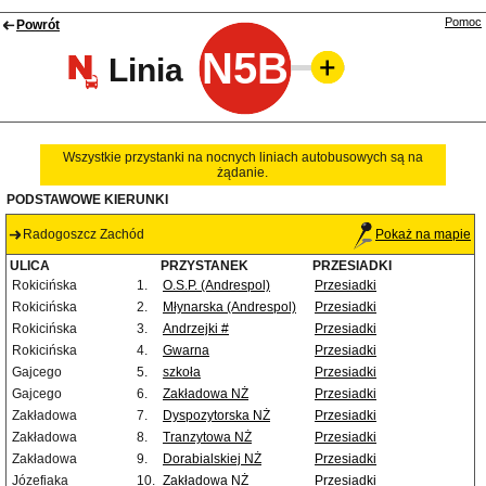
Pomoc
Powrót
N5B
Linia
Wszystkie przystanki na nocnych liniach autobusowych są na
żądanie.
PODSTAWOWE KIERUNKI
Radogoszcz Zachód
Pokaż na mapie
ULICA
PRZYSTANEK
PRZESIADKI
Rokicińska
1.
O.S.P. (Andrespol)
Przesiadki
Rokicińska
2.
Młynarska (Andrespol)
Przesiadki
Rokicińska
3.
Andrzejki #
Przesiadki
Rokicińska
4.
Gwarna
Przesiadki
Gajcego
5.
szkoła
Przesiadki
Gajcego
6.
Zakładowa NŻ
Przesiadki
Zakładowa
7.
Dyspozytorska NŻ
Przesiadki
Zakładowa
8.
Tranzytowa NŻ
Przesiadki
Zakładowa
9.
Dorabialskiej NŻ
Przesiadki
Józefiaka
10.
Zakładowa NŻ
Przesiadki