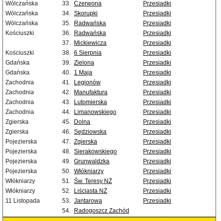
Wólczańska
33.
Czerwona
Przesiadki
Wólczańska
34.
Skorupki
Przesiadki
Wólczańska
35.
Radwańska
Przesiadki
Kościuszki
36.
Radwańska
Przesiadki
37.
Mickiewicza
Przesiadki
Kościuszki
38.
6 Sierpnia
Przesiadki
Gdańska
39.
Zielona
Przesiadki
Gdańska
40.
1 Maja
Przesiadki
Zachodnia
41.
Legionów
Przesiadki
Zachodnia
42.
Manufaktura
Przesiadki
Zachodnia
43.
Lutomierska
Przesiadki
Zachodnia
44.
Limanowskiego
Przesiadki
Zgierska
45.
Dolna
Przesiadki
Zgierska
46.
Sędziowska
Przesiadki
Pojezierska
47.
Zgierska
Przesiadki
Pojezierska
48.
Sierakowskiego
Przesiadki
Pojezierska
49.
Grunwaldzka
Przesiadki
Pojezierska
50.
Włókniarzy
Przesiadki
Włókniarzy
51.
Św. Teresy NŻ
Przesiadki
Włókniarzy
52.
Liściasta NŻ
Przesiadki
11 Listopada
53.
Jantarowa
Przesiadki
54.
Radogoszcz Zachód