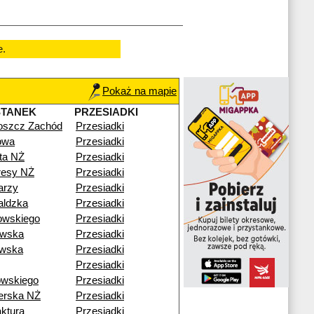
e.
Pokaż na mapie
STANEK
PRZESIADKI
oszcz Zachód
Przesiadki
owa
Przesiadki
sta NŻ
Przesiadki
resy NŻ
Przesiadki
arzy
Przesiadki
aldzka
Przesiadki
owskiego
Przesiadki
owska
Przesiadki
owska
Przesiadki
Przesiadki
owskiego
Przesiadki
erska NŻ
Przesiadki
ktura
Przesiadki