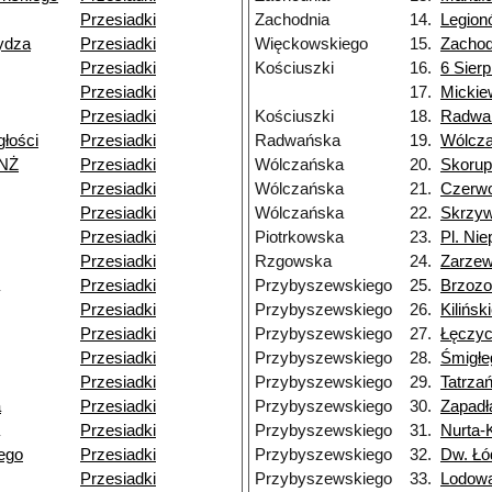
Przesiadki
Zachodnia
14.
Legion
ydza
Przesiadki
Więckowskiego
15.
Zachod
Przesiadki
Kościuszki
16.
6 Sierp
Przesiadki
17.
Mickie
Przesiadki
Kościuszki
18.
Radwa
głości
Przesiadki
Radwańska
19.
Wólcz
 NŻ
Przesiadki
Wólczańska
20.
Skorup
Przesiadki
Wólczańska
21.
Czerw
Przesiadki
Wólczańska
22.
Skrzy
Przesiadki
Piotrkowska
23.
Pl. Nie
Przesiadki
Rzgowska
24.
Zarze
Przesiadki
Przybyszewskiego
25.
Brzoz
Przesiadki
Przybyszewskiego
26.
Kilińsk
Przesiadki
Przybyszewskiego
27.
Łęczy
Przesiadki
Przybyszewskiego
28.
Śmigłe
Przesiadki
Przybyszewskiego
29.
Tatrza
a
Przesiadki
Przybyszewskiego
30.
Zapadł
Przesiadki
Przybyszewskiego
31.
Nurta-
ego
Przesiadki
Przybyszewskiego
32.
Dw. Łó
Przesiadki
Przybyszewskiego
33.
Lodow