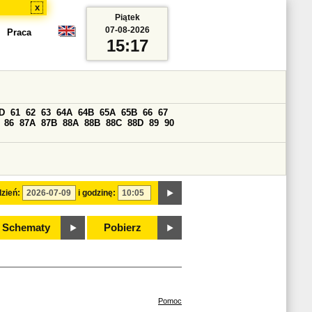
x
Piątek
07-08-2026
Praca
15:17
D
61
62
63
64A
64B
65A
65B
66
67
86
87A
87B
88A
88B
88C
88D
89
90
zień:
i godzinę:
Schematy
Pobierz
Pomoc