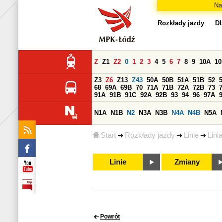
Na
Rozkłady jazdy
Dl
Z
Z1
Z2
0
1
2
3
4
5
6
7
8
9
10A
1
Z3
Z6
Z13
Z43
50A
50B
51A
51B
52
68
69A
69B
70
71A
71B
72A
72B
73
91A
91B
91C
92A
92B
93
94
96
97A
N1A
N1B
N2
N3A
N3B
N4A
N4B
N5A
Start
Rozkłady jazdy
Linie
Lini
Linie
Zmiany
Powrót