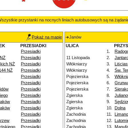
szystkie przystanki na nocnych liniach autobusowych są na żądani
Pokaż na mapie
Janów
EK
PRZESIADKI
ULICA
PRZY
Przesiadki
1.
Radog
 NŻ
Przesiadki
11 Listopada
2.
Jantar
skich NŻ
Przesiadki
Włókniarzy
3.
Liścia
144 NŻ
Przesiadki
Włókniarzy
4.
Św. Te
Przesiadki
Pojezierska
5.
Włókni
Przesiadki
Pojezierska
6.
Grunw
lidów
Przesiadki
Pojezierska
7.
Sierak
iego
Przesiadki
Zgierska
8.
Julian
raków
Przesiadki
Zgierska
9.
Sędzi
raków
Przesiadki
Zgierska
10.
Dolna
Przesiadki
Zachodnia
11.
Liman
arzew
Przesiadki
Zachodnia
12.
Lutomi
yńskiego
Przesiadki
Zachodnia
13.
Manufa