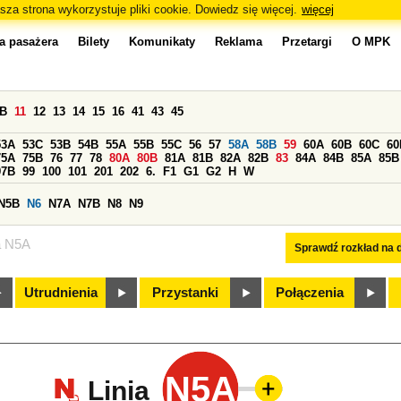
sza strona wykorzystuje pliki cookie. Dowiedz się więcej.
więcej
a pasażera
Bilety
Komunikaty
Reklama
Przetargi
O MPK
0B
11
12
13
14
15
16
41
43
45
53A
53C
53B
54B
55A
55B
55C
56
57
58A
58B
59
60A
60B
60C
60
75A
75B
76
77
78
80A
80B
81A
81B
82A
82B
83
84A
84B
85A
85B
97B
99
100
101
201
202
6.
F1
G1
G2
H
W
N5B
N6
N7A
N7B
N8
N9
a N5A
Sprawdź rozkład na d
Utrudnienia
Przystanki
Połączenia
N5A
Linia