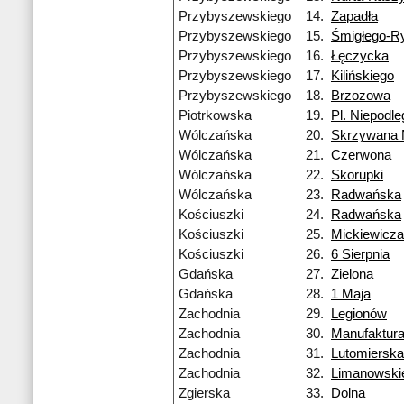
Przybyszewskiego
14.
Zapadła
Przybyszewskiego
15.
Śmigłego-R
Przybyszewskiego
16.
Łęczycka
Przybyszewskiego
17.
Kilińskiego
Przybyszewskiego
18.
Brzozowa
Piotrkowska
19.
Pl. Niepodle
Wólczańska
20.
Skrzywana
Wólczańska
21.
Czerwona
Wólczańska
22.
Skorupki
Wólczańska
23.
Radwańska
Kościuszki
24.
Radwańska
Kościuszki
25.
Mickiewicza
Kościuszki
26.
6 Sierpnia
Gdańska
27.
Zielona
Gdańska
28.
1 Maja
Zachodnia
29.
Legionów
Zachodnia
30.
Manufaktur
Zachodnia
31.
Lutomierska
Zachodnia
32.
Limanowski
Zgierska
33.
Dolna