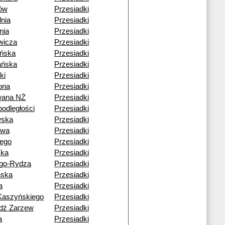
ów
Przesiadki
nia
Przesiadki
nia
Przesiadki
wicza
Przesiadki
ńska
Przesiadki
ańska
Przesiadki
ki
Przesiadki
ona
Przesiadki
wana NŻ
Przesiadki
podległości
Przesiadki
wska
Przesiadki
owa
Przesiadki
iego
Przesiadki
cka
Przesiadki
go-Rydza
Przesiadki
ńska
Przesiadki
a
Przesiadki
Kaszyńskiego
Przesiadki
dź Zarzew
Przesiadki
a
Przesiadki