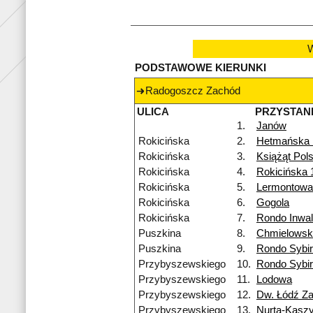
W
PODSTAWOWE KIERUNKI
Radogoszcz Zachód
ULICA
PRZYSTAN
1.
Janów
Rokicińska
2.
Hetmańska
Rokicińska
3.
Książąt Pol
Rokicińska
4.
Rokicińska 
Rokicińska
5.
Lermontowa
Rokicińska
6.
Gogola
Rokicińska
7.
Rondo Inwa
Puszkina
8.
Chmielowsk
Puszkina
9.
Rondo Sybi
Przybyszewskiego
10.
Rondo Sybi
Przybyszewskiego
11.
Lodowa
Przybyszewskiego
12.
Dw. Łódź Z
Przybyszewskiego
13.
Nurta-Kasz