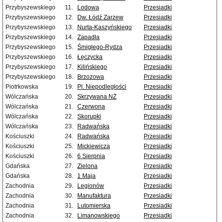
Przybyszewskiego
11.
Lodowa
Przesiadki
Przybyszewskiego
12.
Dw. Łódź Zarzew
Przesiadki
Przybyszewskiego
13.
Nurta-Kaszyńskiego
Przesiadki
Przybyszewskiego
14.
Zapadła
Przesiadki
Przybyszewskiego
15.
Śmigłego-Rydza
Przesiadki
Przybyszewskiego
16.
Łęczycka
Przesiadki
Przybyszewskiego
17.
Kilińskiego
Przesiadki
Przybyszewskiego
18.
Brzozowa
Przesiadki
Piotrkowska
19.
Pl. Niepodległości
Przesiadki
Wólczańska
20.
Skrzywana NŻ
Przesiadki
Wólczańska
21.
Czerwona
Przesiadki
Wólczańska
22.
Skorupki
Przesiadki
Wólczańska
23.
Radwańska
Przesiadki
Kościuszki
24.
Radwańska
Przesiadki
Kościuszki
25.
Mickiewicza
Przesiadki
Kościuszki
26.
6 Sierpnia
Przesiadki
Gdańska
27.
Zielona
Przesiadki
Gdańska
28.
1 Maja
Przesiadki
Zachodnia
29.
Legionów
Przesiadki
Zachodnia
30.
Manufaktura
Przesiadki
Zachodnia
31.
Lutomierska
Przesiadki
Zachodnia
32.
Limanowskiego
Przesiadki