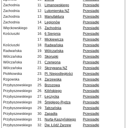
Zachodnia
11.
Limanowskiego
Przesiadki
Zachodnia
12.
Lutomierska NŻ
Przesiadki
Zachodnia
13.
Manufaktura
Przesiadki
Zachodnia
14.
Legionów
Przesiadki
Więckowskiego
15.
Zachodnia
Przesiadki
Kościuszki
16.
6 Sierpnia
Przesiadki
17.
Mickiewicza
Przesiadki
Kościuszki
18.
Radwańska
Przesiadki
Radwańska
19.
Wólczańska
Przesiadki
Wólczańska
20.
Skorupki
Przesiadki
Wólczańska
21.
Czerwona
Przesiadki
Wólczańska
22.
Skrzywana NŻ
Przesiadki
Piotrkowska
23.
Pl. Niepodległości
Przesiadki
Rzgowska
24.
Zarzewska
Przesiadki
Przybyszewskiego
25.
Brzozowa
Przesiadki
Przybyszewskiego
26.
Kilińskiego
Przesiadki
Przybyszewskiego
27.
Łęczycka
Przesiadki
Przybyszewskiego
28.
Śmigłego-Rydza
Przesiadki
Przybyszewskiego
29.
Tatrzańska
Przesiadki
Przybyszewskiego
30.
Zapadła
Przesiadki
Przybyszewskiego
31.
Nurta-Kaszyńskiego
Przesiadki
Przybyszewskiego
32.
Dw. Łódź Zarzew
Przesiadki