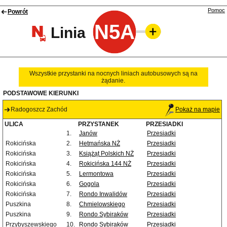
Pomoc
Powrót
N5A
Linia
Wszystkie przystanki na nocnych liniach autobusowych są na
żądanie.
PODSTAWOWE KIERUNKI
Radogoszcz Zachód
Pokaż na mapie
ULICA
PRZYSTANEK
PRZESIADKI
1.
Janów
Przesiadki
Rokicińska
2.
Hetmańska NŻ
Przesiadki
Rokicińska
3.
Książąt Polskich NŻ
Przesiadki
Rokicińska
4.
Rokicińska 144 NŻ
Przesiadki
Rokicińska
5.
Lermontowa
Przesiadki
Rokicińska
6.
Gogola
Przesiadki
Rokicińska
7.
Rondo Inwalidów
Przesiadki
Puszkina
8.
Chmielowskiego
Przesiadki
Puszkina
9.
Rondo Sybiraków
Przesiadki
Przybyszewskiego
10.
Rondo Sybiraków
Przesiadki