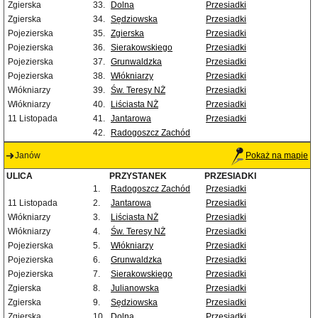
Zgierska
33.
Dolna
Przesiadki
Zgierska
34.
Sędziowska
Przesiadki
Pojezierska
35.
Zgierska
Przesiadki
Pojezierska
36.
Sierakowskiego
Przesiadki
Pojezierska
37.
Grunwaldzka
Przesiadki
Pojezierska
38.
Włókniarzy
Przesiadki
Włókniarzy
39.
Św. Teresy NŻ
Przesiadki
Włókniarzy
40.
Liściasta NŻ
Przesiadki
11 Listopada
41.
Jantarowa
Przesiadki
42.
Radogoszcz Zachód
Janów
Pokaż na mapie
ULICA
PRZYSTANEK
PRZESIADKI
1.
Radogoszcz Zachód
Przesiadki
11 Listopada
2.
Jantarowa
Przesiadki
Włókniarzy
3.
Liściasta NŻ
Przesiadki
Włókniarzy
4.
Św. Teresy NŻ
Przesiadki
Pojezierska
5.
Włókniarzy
Przesiadki
Pojezierska
6.
Grunwaldzka
Przesiadki
Pojezierska
7.
Sierakowskiego
Przesiadki
Zgierska
8.
Julianowska
Przesiadki
Zgierska
9.
Sędziowska
Przesiadki
Zgierska
10.
Dolna
Przesiadki