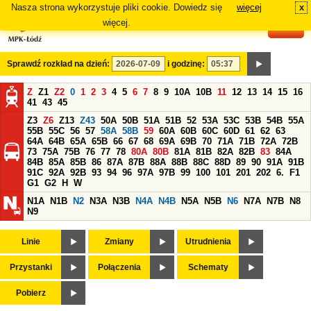
Nasza strona wykorzystuje pliki cookie. Dowiedz się
więcej
x
#
więcej.
Sprawdź rozkład na dzień:
i godzinę:
Z
Z1
Z2
0
1
2
3
4
5
6
7
8
9
10A
10B
11
12
13
14
15
16
41
43
45
Z3
Z6
Z13
Z43
50A
50B
51A
51B
52
53A
53C
53B
54B
55A
55B
55C
56
57
58A
58B
59
60A
60B
60C
60D
61
62
63
64A
64B
65A
65B
66
67
68
69A
69B
70
71A
71B
72A
72B
73
75A
75B
76
77
78
80A
80B
81A
81B
82A
82B
83
84A
84B
85A
85B
86
87A
87B
88A
88B
88C
88D
89
90
91A
91B
91C
92A
92B
93
94
96
97A
97B
99
100
101
201
202
6.
F1
G1
G2
H
W
N1A
N1B
N2
N3A
N3B
N4A
N4B
N5A
N5B
N6
N7A
N7B
N8
N9
Linie
Zmiany
Utrudnienia
Przystanki
Połączenia
Schematy
Pobierz