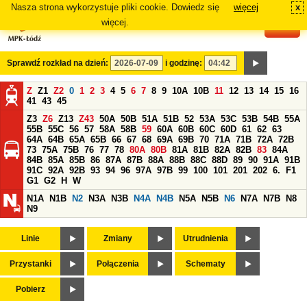
Nasza strona wykorzystuje pliki cookie. Dowiedz się
więcej
x
#
więcej.
Sprawdź rozkład na dzień:
i godzinę:
Z
Z1
Z2
0
1
2
3
4
5
6
7
8
9
10A
10B
11
12
13
14
15
16
41
43
45
Z3
Z6
Z13
Z43
50A
50B
51A
51B
52
53A
53C
53B
54B
55A
55B
55C
56
57
58A
58B
59
60A
60B
60C
60D
61
62
63
64A
64B
65A
65B
66
67
68
69A
69B
70
71A
71B
72A
72B
73
75A
75B
76
77
78
80A
80B
81A
81B
82A
82B
83
84A
84B
85A
85B
86
87A
87B
88A
88B
88C
88D
89
90
91A
91B
91C
92A
92B
93
94
96
97A
97B
99
100
101
201
202
6.
F1
G1
G2
H
W
N1A
N1B
N2
N3A
N3B
N4A
N4B
N5A
N5B
N6
N7A
N7B
N8
N9
Linie
Zmiany
Utrudnienia
Przystanki
Połączenia
Schematy
Pobierz