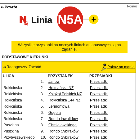
Pomoc
Powrót
N5A
Linia
Wszystkie przystanki na nocnych liniach autobusowych są na
żądanie.
PODSTAWOWE KIERUNKI
Radogoszcz Zachód
Pokaż na mapie
ULICA
PRZYSTANEK
PRZESIADKI
1.
Janów
Przesiadki
Rokicińska
2.
Hetmańska NŻ
Przesiadki
Rokicińska
3.
Książąt Polskich NŻ
Przesiadki
Rokicińska
4.
Rokicińska 144 NŻ
Przesiadki
Rokicińska
5.
Lermontowa
Przesiadki
Rokicińska
6.
Gogola
Przesiadki
Rokicińska
7.
Rondo Inwalidów
Przesiadki
Puszkina
8.
Chmielowskiego
Przesiadki
Puszkina
9.
Rondo Sybiraków
Przesiadki
Przybyszewskiego
10.
Rondo Sybiraków
Przesiadki