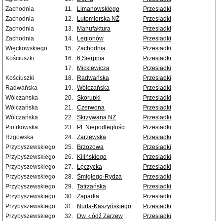
Zachodnia
11.
Limanowskiego
Przesiadki
Zachodnia
12.
Lutomierska NŻ
Przesiadki
Zachodnia
13.
Manufaktura
Przesiadki
Zachodnia
14.
Legionów
Przesiadki
Więckowskiego
15.
Zachodnia
Przesiadki
Kościuszki
16.
6 Sierpnia
Przesiadki
17.
Mickiewicza
Przesiadki
Kościuszki
18.
Radwańska
Przesiadki
Radwańska
19.
Wólczańska
Przesiadki
Wólczańska
20.
Skorupki
Przesiadki
Wólczańska
21.
Czerwona
Przesiadki
Wólczańska
22.
Skrzywana NŻ
Przesiadki
Piotrkowska
23.
Pl. Niepodległości
Przesiadki
Rzgowska
24.
Zarzewska
Przesiadki
Przybyszewskiego
25.
Brzozowa
Przesiadki
Przybyszewskiego
26.
Kilińskiego
Przesiadki
Przybyszewskiego
27.
Łęczycka
Przesiadki
Przybyszewskiego
28.
Śmigłego-Rydza
Przesiadki
Przybyszewskiego
29.
Tatrzańska
Przesiadki
Przybyszewskiego
30.
Zapadła
Przesiadki
Przybyszewskiego
31.
Nurta-Kaszyńskiego
Przesiadki
Przybyszewskiego
32.
Dw. Łódź Zarzew
Przesiadki