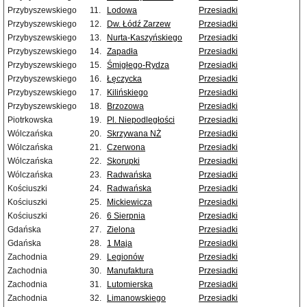
Przybyszewskiego
11.
Lodowa
Przesiadki
Przybyszewskiego
12.
Dw. Łódź Zarzew
Przesiadki
Przybyszewskiego
13.
Nurta-Kaszyńskiego
Przesiadki
Przybyszewskiego
14.
Zapadła
Przesiadki
Przybyszewskiego
15.
Śmigłego-Rydza
Przesiadki
Przybyszewskiego
16.
Łęczycka
Przesiadki
Przybyszewskiego
17.
Kilińskiego
Przesiadki
Przybyszewskiego
18.
Brzozowa
Przesiadki
Piotrkowska
19.
Pl. Niepodległości
Przesiadki
Wólczańska
20.
Skrzywana NŻ
Przesiadki
Wólczańska
21.
Czerwona
Przesiadki
Wólczańska
22.
Skorupki
Przesiadki
Wólczańska
23.
Radwańska
Przesiadki
Kościuszki
24.
Radwańska
Przesiadki
Kościuszki
25.
Mickiewicza
Przesiadki
Kościuszki
26.
6 Sierpnia
Przesiadki
Gdańska
27.
Zielona
Przesiadki
Gdańska
28.
1 Maja
Przesiadki
Zachodnia
29.
Legionów
Przesiadki
Zachodnia
30.
Manufaktura
Przesiadki
Zachodnia
31.
Lutomierska
Przesiadki
Zachodnia
32.
Limanowskiego
Przesiadki