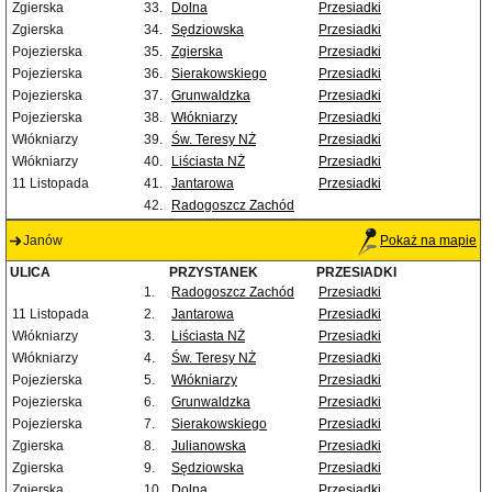
Zgierska
33.
Dolna
Przesiadki
Zgierska
34.
Sędziowska
Przesiadki
Pojezierska
35.
Zgierska
Przesiadki
Pojezierska
36.
Sierakowskiego
Przesiadki
Pojezierska
37.
Grunwaldzka
Przesiadki
Pojezierska
38.
Włókniarzy
Przesiadki
Włókniarzy
39.
Św. Teresy NŻ
Przesiadki
Włókniarzy
40.
Liściasta NŻ
Przesiadki
11 Listopada
41.
Jantarowa
Przesiadki
42.
Radogoszcz Zachód
Janów
Pokaż na mapie
ULICA
PRZYSTANEK
PRZESIADKI
1.
Radogoszcz Zachód
Przesiadki
11 Listopada
2.
Jantarowa
Przesiadki
Włókniarzy
3.
Liściasta NŻ
Przesiadki
Włókniarzy
4.
Św. Teresy NŻ
Przesiadki
Pojezierska
5.
Włókniarzy
Przesiadki
Pojezierska
6.
Grunwaldzka
Przesiadki
Pojezierska
7.
Sierakowskiego
Przesiadki
Zgierska
8.
Julianowska
Przesiadki
Zgierska
9.
Sędziowska
Przesiadki
Zgierska
10.
Dolna
Przesiadki