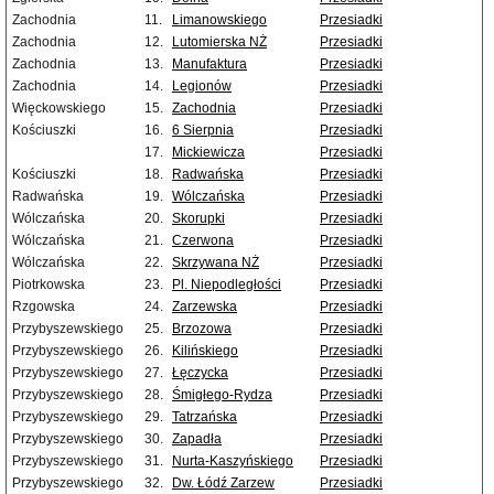
Zachodnia
11.
Limanowskiego
Przesiadki
Zachodnia
12.
Lutomierska NŻ
Przesiadki
Zachodnia
13.
Manufaktura
Przesiadki
Zachodnia
14.
Legionów
Przesiadki
Więckowskiego
15.
Zachodnia
Przesiadki
Kościuszki
16.
6 Sierpnia
Przesiadki
17.
Mickiewicza
Przesiadki
Kościuszki
18.
Radwańska
Przesiadki
Radwańska
19.
Wólczańska
Przesiadki
Wólczańska
20.
Skorupki
Przesiadki
Wólczańska
21.
Czerwona
Przesiadki
Wólczańska
22.
Skrzywana NŻ
Przesiadki
Piotrkowska
23.
Pl. Niepodległości
Przesiadki
Rzgowska
24.
Zarzewska
Przesiadki
Przybyszewskiego
25.
Brzozowa
Przesiadki
Przybyszewskiego
26.
Kilińskiego
Przesiadki
Przybyszewskiego
27.
Łęczycka
Przesiadki
Przybyszewskiego
28.
Śmigłego-Rydza
Przesiadki
Przybyszewskiego
29.
Tatrzańska
Przesiadki
Przybyszewskiego
30.
Zapadła
Przesiadki
Przybyszewskiego
31.
Nurta-Kaszyńskiego
Przesiadki
Przybyszewskiego
32.
Dw. Łódź Zarzew
Przesiadki