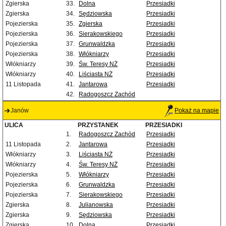
Zgierska
33.
Dolna
Przesiadki
Zgierska
34.
Sędziowska
Przesiadki
Pojezierska
35.
Zgierska
Przesiadki
Pojezierska
36.
Sierakowskiego
Przesiadki
Pojezierska
37.
Grunwaldzka
Przesiadki
Pojezierska
38.
Włókniarzy
Przesiadki
Włókniarzy
39.
Św. Teresy NŻ
Przesiadki
Włókniarzy
40.
Liściasta NŻ
Przesiadki
11 Listopada
41.
Jantarowa
Przesiadki
42.
Radogoszcz Zachód
Janów
Pokaż na mapie
ULICA
PRZYSTANEK
PRZESIADKI
1.
Radogoszcz Zachód
Przesiadki
11 Listopada
2.
Jantarowa
Przesiadki
Włókniarzy
3.
Liściasta NŻ
Przesiadki
Włókniarzy
4.
Św. Teresy NŻ
Przesiadki
Pojezierska
5.
Włókniarzy
Przesiadki
Pojezierska
6.
Grunwaldzka
Przesiadki
Pojezierska
7.
Sierakowskiego
Przesiadki
Zgierska
8.
Julianowska
Przesiadki
Zgierska
9.
Sędziowska
Przesiadki
Zgierska
10.
Dolna
Przesiadki