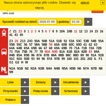
Nasza strona wykorzystuje pliki cookie. Dowiedz się
więcej
x
#
więcej.
Sprawdź rozkład na dzień:
i godzinę:
Z
Z1
Z2
0
1
2
3
4
5
6
7
8
9
10A
10B
11
12
13
14
15
16
41
43
45
Z3
Z6
Z13
Z43
50A
50B
51A
51B
52
53A
53C
53B
54B
55A
55B
55C
56
57
58A
58B
59
60A
60B
60C
60D
61
62
63
64A
64B
65A
65B
66
67
68
69A
69B
70
71A
71B
72A
72B
73
75A
75B
76
77
78
80A
80B
81A
81B
82A
82B
83
84A
84B
85A
85B
86
87A
87B
88A
88B
88C
88D
89
90
91A
91B
91C
92A
92B
93
94
96
97A
97B
99
100
101
201
202
6.
F1
G1
G2
H
W
N1A
N1B
N2
N3A
N3B
N4A
N4B
N5A
N5B
N6
N7A
N7B
N8
N9
Linie
Zmiany
Utrudnienia
Przystanki
Połączenia
Schematy
Pobierz