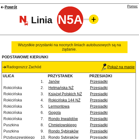
Pomoc
Powrót
N5A
Linia
Wszystkie przystanki na nocnych liniach autobusowych są na
żądanie.
PODSTAWOWE KIERUNKI
Radogoszcz Zachód
Pokaż na mapie
ULICA
PRZYSTANEK
PRZESIADKI
1.
Janów
Przesiadki
Rokicińska
2.
Hetmańska NŻ
Przesiadki
Rokicińska
3.
Książąt Polskich NŻ
Przesiadki
Rokicińska
4.
Rokicińska 144 NŻ
Przesiadki
Rokicińska
5.
Lermontowa
Przesiadki
Rokicińska
6.
Gogola
Przesiadki
Rokicińska
7.
Rondo Inwalidów
Przesiadki
Puszkina
8.
Chmielowskiego
Przesiadki
Puszkina
9.
Rondo Sybiraków
Przesiadki
Przybyszewskiego
10.
Rondo Sybiraków
Przesiadki