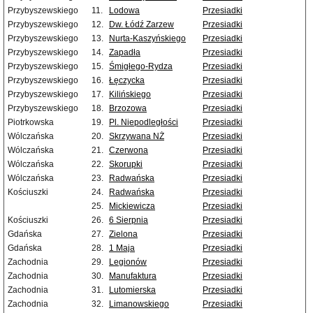
Przybyszewskiego
11.
Lodowa
Przesiadki
Przybyszewskiego
12.
Dw. Łódź Zarzew
Przesiadki
Przybyszewskiego
13.
Nurta-Kaszyńskiego
Przesiadki
Przybyszewskiego
14.
Zapadła
Przesiadki
Przybyszewskiego
15.
Śmigłego-Rydza
Przesiadki
Przybyszewskiego
16.
Łęczycka
Przesiadki
Przybyszewskiego
17.
Kilińskiego
Przesiadki
Przybyszewskiego
18.
Brzozowa
Przesiadki
Piotrkowska
19.
Pl. Niepodległości
Przesiadki
Wólczańska
20.
Skrzywana NŻ
Przesiadki
Wólczańska
21.
Czerwona
Przesiadki
Wólczańska
22.
Skorupki
Przesiadki
Wólczańska
23.
Radwańska
Przesiadki
Kościuszki
24.
Radwańska
Przesiadki
25.
Mickiewicza
Przesiadki
Kościuszki
26.
6 Sierpnia
Przesiadki
Gdańska
27.
Zielona
Przesiadki
Gdańska
28.
1 Maja
Przesiadki
Zachodnia
29.
Legionów
Przesiadki
Zachodnia
30.
Manufaktura
Przesiadki
Zachodnia
31.
Lutomierska
Przesiadki
Zachodnia
32.
Limanowskiego
Przesiadki