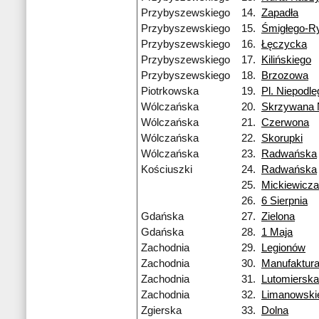
Przybyszewskiego
14.
Zapadła
Przybyszewskiego
15.
Śmigłego-R
Przybyszewskiego
16.
Łęczycka
Przybyszewskiego
17.
Kilińskiego
Przybyszewskiego
18.
Brzozowa
Piotrkowska
19.
Pl. Niepodle
Wólczańska
20.
Skrzywana
Wólczańska
21.
Czerwona
Wólczańska
22.
Skorupki
Wólczańska
23.
Radwańska
Kościuszki
24.
Radwańska
25.
Mickiewicza
26.
6 Sierpnia
Gdańska
27.
Zielona
Gdańska
28.
1 Maja
Zachodnia
29.
Legionów
Zachodnia
30.
Manufaktur
Zachodnia
31.
Lutomierska
Zachodnia
32.
Limanowski
Zgierska
33.
Dolna