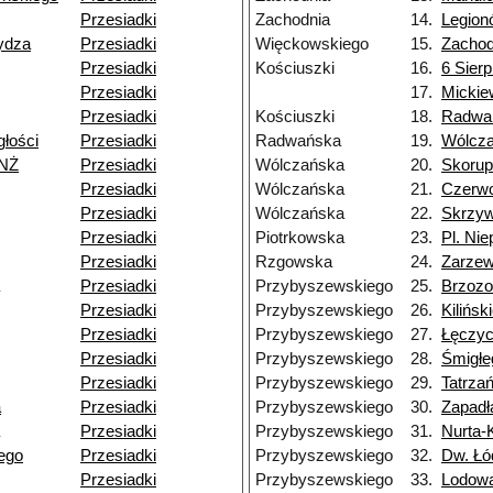
Przesiadki
Zachodnia
14.
Legion
ydza
Przesiadki
Więckowskiego
15.
Zachod
Przesiadki
Kościuszki
16.
6 Sierp
Przesiadki
17.
Mickie
Przesiadki
Kościuszki
18.
Radwa
głości
Przesiadki
Radwańska
19.
Wólcz
 NŻ
Przesiadki
Wólczańska
20.
Skorup
Przesiadki
Wólczańska
21.
Czerw
Przesiadki
Wólczańska
22.
Skrzy
Przesiadki
Piotrkowska
23.
Pl. Nie
Przesiadki
Rzgowska
24.
Zarze
Przesiadki
Przybyszewskiego
25.
Brzoz
Przesiadki
Przybyszewskiego
26.
Kilińsk
Przesiadki
Przybyszewskiego
27.
Łęczy
Przesiadki
Przybyszewskiego
28.
Śmigłe
Przesiadki
Przybyszewskiego
29.
Tatrza
a
Przesiadki
Przybyszewskiego
30.
Zapadł
Przesiadki
Przybyszewskiego
31.
Nurta-
ego
Przesiadki
Przybyszewskiego
32.
Dw. Łó
Przesiadki
Przybyszewskiego
33.
Lodow