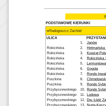
W
PODSTAWOWE KIERUNKI
Radogoszcz Zachód
ULICA
PRZYSTAN
1.
Janów
Rokicińska
2.
Hetmańska
Rokicińska
3.
Książąt Pol
Rokicińska
4.
Rokicińska 
Rokicińska
5.
Lermontowa
Rokicińska
6.
Gogola
Rokicińska
7.
Rondo Inwa
Puszkina
8.
Chmielowsk
Puszkina
9.
Rondo Sybi
Przybyszewskiego
10.
Rondo Sybi
Przybyszewskiego
11.
Lodowa
Przybyszewskiego
12.
Dw. Łódź Z
Przybyszewskiego
13.
Nurta-Kasz