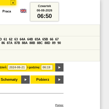
x
Czwartek
06-08-2026
Praca
06:50
D
61
62
63
64A
64B
65A
65B
66
67
86
87A
87B
88A
88B
88C
88D
89
90
zień:
i godzinę:
Schematy
Pobierz
Pomoc