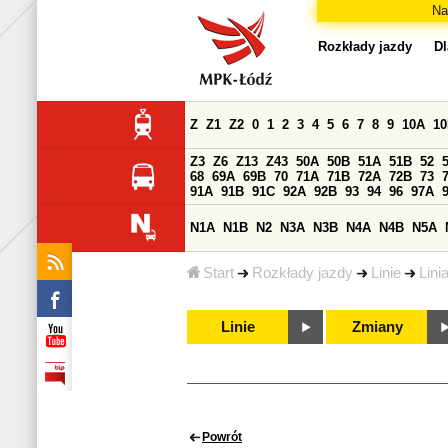
Na
Rozkłady jazdy
Dl
Z
Z1
Z2
0
1
2
3
4
5
6
7
8
9
10A
1
Z3
Z6
Z13
Z43
50A
50B
51A
51B
52
68
69A
69B
70
71A
71B
72A
72B
73
91A
91B
91C
92A
92B
93
94
96
97A
N1A
N1B
N2
N3A
N3B
N4A
N4B
N5A
Start
Rozkłady jazdy
Linie
Lini
Linie
Zmiany
Powrót