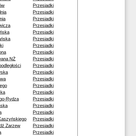
ów
Przesiadki
nia
Przesiadki
nia
Przesiadki
wicza
Przesiadki
ńska
Przesiadki
ańska
Przesiadki
ki
Przesiadki
ona
Przesiadki
wana NŻ
Przesiadki
podległości
Przesiadki
wska
Przesiadki
owa
Przesiadki
iego
Przesiadki
cka
Przesiadki
go-Rydza
Przesiadki
ńska
Przesiadki
a
Przesiadki
Kaszyńskiego
Przesiadki
dź Zarzew
Przesiadki
a
Przesiadki