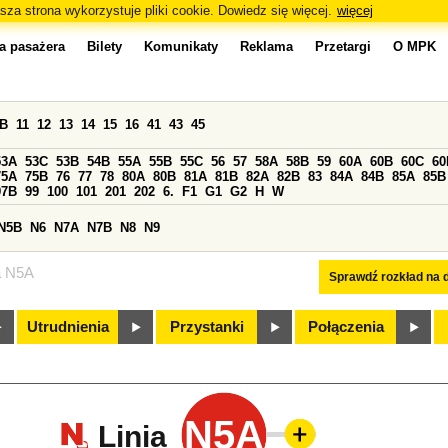
sza strona wykorzystuje pliki cookie. Dowiedz się więcej.
więcej
a pasażera
Bilety
Komunikaty
Reklama
Przetargi
O MPK
0B
11
12
13
14
15
16
41
43
45
53A
53C
53B
54B
55A
55B
55C
56
57
58A
58B
59
60A
60B
60C
60
75A
75B
76
77
78
80A
80B
81A
81B
82A
82B
83
84A
84B
85A
85B
97B
99
100
101
201
202
6.
F1
G1
G2
H
W
N5B
N6
N7A
N7B
N8
N9
a N5A
Sprawdź rozkład na d
Utrudnienia
Przystanki
Połączenia
N5A
Linia