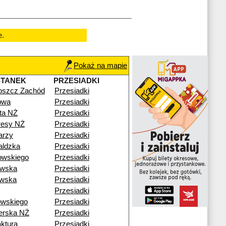
e.
Pokaż na mapie
STANEK
PRZESIADKI
oszcz Zachód
Przesiadki
owa
Przesiadki
sta NŻ
Przesiadki
resy NŻ
Przesiadki
arzy
Przesiadki
aldzka
Przesiadki
owskiego
Przesiadki
owska
Przesiadki
owska
Przesiadki
Przesiadki
owskiego
Przesiadki
erska NŻ
Przesiadki
ktura
Przesiadki