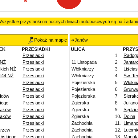
szystkie przystanki na nocnych liniach autobusowych są na żądani
Pokaż na mapie
Janów
EK
PRZESIADKI
ULICA
PRZY
Przesiadki
1.
Radog
 NŻ
Przesiadki
11 Listopada
2.
Jantar
skich NŻ
Przesiadki
Włókniarzy
3.
Liścia
144 NŻ
Przesiadki
Włókniarzy
4.
Św. Te
Przesiadki
Pojezierska
5.
Włókni
Przesiadki
Pojezierska
6.
Grunw
lidów
Przesiadki
Pojezierska
7.
Sierak
iego
Przesiadki
Zgierska
8.
Julian
raków
Przesiadki
Zgierska
9.
Sędzi
raków
Przesiadki
Zgierska
10.
Dolna
Przesiadki
Zachodnia
11.
Liman
arzew
Przesiadki
Zachodnia
12.
Lutomi
yńskiego
Przesiadki
Zachodnia
13.
Manufa