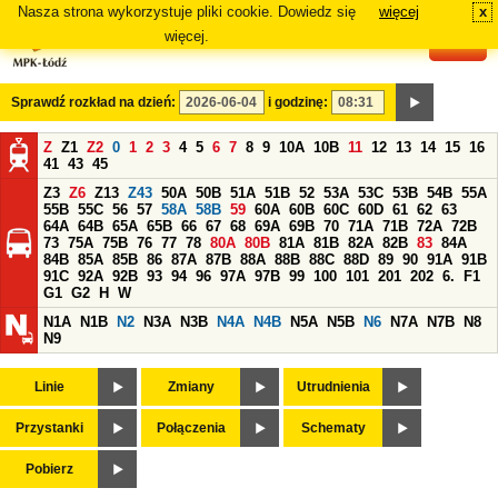
Nasza strona wykorzystuje pliki cookie. Dowiedz się
więcej
x
#
więcej.
Sprawdź rozkład na dzień:
i godzinę:
Z
Z1
Z2
0
1
2
3
4
5
6
7
8
9
10A
10B
11
12
13
14
15
16
41
43
45
Z3
Z6
Z13
Z43
50A
50B
51A
51B
52
53A
53C
53B
54B
55A
55B
55C
56
57
58A
58B
59
60A
60B
60C
60D
61
62
63
64A
64B
65A
65B
66
67
68
69A
69B
70
71A
71B
72A
72B
73
75A
75B
76
77
78
80A
80B
81A
81B
82A
82B
83
84A
84B
85A
85B
86
87A
87B
88A
88B
88C
88D
89
90
91A
91B
91C
92A
92B
93
94
96
97A
97B
99
100
101
201
202
6.
F1
G1
G2
H
W
N1A
N1B
N2
N3A
N3B
N4A
N4B
N5A
N5B
N6
N7A
N7B
N8
N9
Linie
Zmiany
Utrudnienia
Przystanki
Połączenia
Schematy
Pobierz