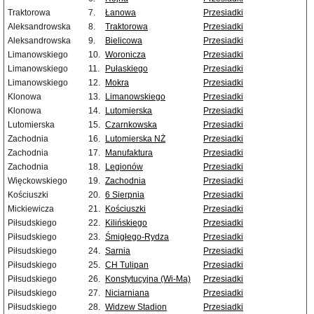
Traktorowa
7.
Łanowa
Przesiadki
Aleksandrowska
8.
Traktorowa
Przesiadki
Aleksandrowska
9.
Bielicowa
Przesiadki
Limanowskiego
10.
Woronicza
Przesiadki
Limanowskiego
11.
Pułaskiego
Przesiadki
Limanowskiego
12.
Mokra
Przesiadki
Klonowa
13.
Limanowskiego
Przesiadki
Klonowa
14.
Lutomierska
Przesiadki
Lutomierska
15.
Czarnkowska
Przesiadki
Zachodnia
16.
Lutomierska NŻ
Przesiadki
Zachodnia
17.
Manufaktura
Przesiadki
Zachodnia
18.
Legionów
Przesiadki
Więckowskiego
19.
Zachodnia
Przesiadki
Kościuszki
20.
6 Sierpnia
Przesiadki
Mickiewicza
21.
Kościuszki
Przesiadki
Piłsudskiego
22.
Kilińskiego
Przesiadki
Piłsudskiego
23.
Śmigłego-Rydza
Przesiadki
Piłsudskiego
24.
Sarnia
Przesiadki
Piłsudskiego
25.
CH Tulipan
Przesiadki
Piłsudskiego
26.
Konstytucyjna (Wi-Ma)
Przesiadki
Piłsudskiego
27.
Niciarniana
Przesiadki
Piłsudskiego
28.
Widzew Stadion
Przesiadki