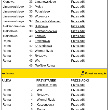
Klonowa
33.
Limanowskiego
Przesiadki
Limanowskiego
34.
Mokra
Przesiadki
Limanowskiego
35.
Pułaskiego
Przesiadki
Limanowskiego
36.
Woronicza
Przesiadki
Limanowskiego
37.
Dw. Łódź Żabieniec
Przesiadki
Aleksandrowska
38.
Bielicowa
Przesiadki
Traktorowa
39.
Aleksandrowska
Przesiadki
Traktorowa
40.
Łanowa
Przesiadki
Rojna
41.
Traktorowa
Przesiadki
Rojna
42.
Kaczeńcowa
Przesiadki
Rojna
43.
Wiernej Rzeki
Przesiadki
Rojna
44.
Rydzowa
Przesiadki
Rojna
45.
Wici
Przesiadki
46.
Teofilów Rojna
Janów
Pokaż na mapie
ULICA
PRZYSTANEK
PRZESIADKI
1.
Teofilów Rojna
Przesiadki
Rojna
2.
Wici
Przesiadki
Rojna
3.
Rydzowa
Przesiadki
Rojna
4.
Wiernej Rzeki
Przesiadki
Rojna
5.
Kaczeńcowa
Przesiadki
6.
Rojna
Przesiadki