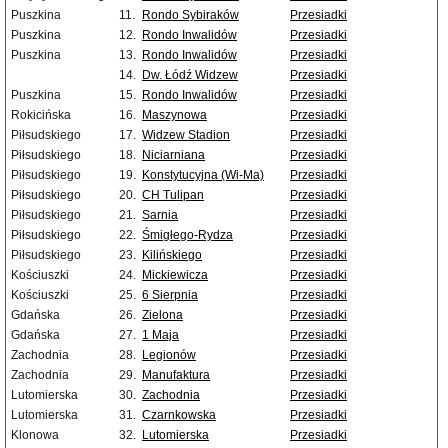
Puszkina
11.
Rondo Sybiraków
Przesiadki
Puszkina
12.
Rondo Inwalidów
Przesiadki
Puszkina
13.
Rondo Inwalidów
Przesiadki
14.
Dw. Łódź Widzew
Przesiadki
Puszkina
15.
Rondo Inwalidów
Przesiadki
Rokicińska
16.
Maszynowa
Przesiadki
Piłsudskiego
17.
Widzew Stadion
Przesiadki
Piłsudskiego
18.
Niciarniana
Przesiadki
Piłsudskiego
19.
Konstytucyjna (Wi-Ma)
Przesiadki
Piłsudskiego
20.
CH Tulipan
Przesiadki
Piłsudskiego
21.
Sarnia
Przesiadki
Piłsudskiego
22.
Śmigłego-Rydza
Przesiadki
Piłsudskiego
23.
Kilińskiego
Przesiadki
Kościuszki
24.
Mickiewicza
Przesiadki
Kościuszki
25.
6 Sierpnia
Przesiadki
Gdańska
26.
Zielona
Przesiadki
Gdańska
27.
1 Maja
Przesiadki
Zachodnia
28.
Legionów
Przesiadki
Zachodnia
29.
Manufaktura
Przesiadki
Lutomierska
30.
Zachodnia
Przesiadki
Lutomierska
31.
Czarnkowska
Przesiadki
Klonowa
32.
Lutomierska
Przesiadki