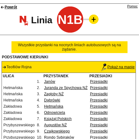
Pomoc
Powrót
N1B
Linia
Wszystkie przystanki na nocnych liniach autobusowych są na
żądanie.
PODSTAWOWE KIERUNKI
Teofilów Rojna
Pokaż na mapie
ULICA
PRZYSTANEK
PRZESIADKI
1.
Janów
Przesiadki
Hetmańska
2.
Juranda ze Spychowa NŻ
Przesiadki
Hetmańska
3.
Zagłoby NŻ
Przesiadki
Hetmańska
4.
Dąbrówki
Przesiadki
Zakładowa
5.
Hetmańska
Przesiadki
Zakładowa
6.
Odnowiciela
Przesiadki
Zakładowa
7.
Książąt Polskich
Przesiadki
Przybyszewskiego
8.
Augustów NŻ
Przesiadki
Przybyszewskiego
9.
Czajkowskiego
Przesiadki
Przybyszewskiego
10.
Rondo Sybiraków
Przesiadki