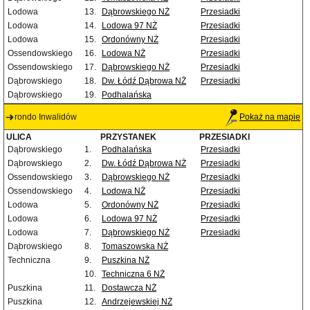
Lodowa
13.
Dąbrowskiego NŻ
Przesiadki
Lodowa
14.
Lodowa 97 NŻ
Przesiadki
Lodowa
15.
Ordonówny NŻ
Przesiadki
Ossendowskiego
16.
Lodowa NŻ
Przesiadki
Ossendowskiego
17.
Dąbrowskiego NŻ
Przesiadki
Dąbrowskiego
18.
Dw. Łódź Dąbrowa NŻ
Przesiadki
Dąbrowskiego
19.
Podhalańska
rondo Inwalidów
Pokaż na mapie
ULICA
PRZYSTANEK
PRZESIADKI
Dąbrowskiego
1.
Podhalańska
Przesiadki
Dąbrowskiego
2.
Dw. Łódź Dąbrowa NŻ
Przesiadki
Ossendowskiego
3.
Dąbrowskiego NŻ
Przesiadki
Ossendowskiego
4.
Lodowa NŻ
Przesiadki
Lodowa
5.
Ordonówny NŻ
Przesiadki
Lodowa
6.
Lodowa 97 NŻ
Przesiadki
Lodowa
7.
Dąbrowskiego NŻ
Przesiadki
Dąbrowskiego
8.
Tomaszowska NŻ
Techniczna
9.
Puszkina NŻ
10.
Techniczna 6 NŻ
Puszkina
11.
Dostawcza NŻ
Puszkina
12.
Andrzejewskiej NŻ