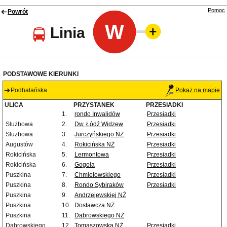
Pomoc
Powrót
W
Linia
PODSTAWOWE KIERUNKI
Podhalańska
Pokaż na mapie
ULICA
PRZYSTANEK
PRZESIADKI
1.
rondo Inwalidów
Przesiadki
Służbowa
2.
Dw. Łódź Widzew
Przesiadki
Służbowa
3.
Jurczyńskiego NŻ
Przesiadki
Augustów
4.
Rokicińska NŻ
Przesiadki
Rokicińska
5.
Lermontowa
Przesiadki
Rokicińska
6.
Gogola
Przesiadki
Puszkina
7.
Chmielowskiego
Przesiadki
Puszkina
8.
Rondo Sybiraków
Przesiadki
Puszkina
9.
Andrzejewskiej NŻ
Puszkina
10.
Dostawcza NŻ
Puszkina
11.
Dąbrowskiego NŻ
Dąbrowskiego
12.
Tomaszowska NŻ
Przesiadki