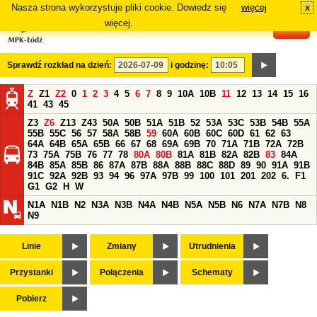
Nasza strona wykorzystuje pliki cookie. Dowiedz się
więcej
x
#
więcej.
Sprawdź rozkład na dzień:
i godzinę:
Z
Z1
Z2
0
1
2
3
4
5
6
7
8
9
10A
10B
11
12
13
14
15
16
41
43
45
Z3
Z6
Z13
Z43
50A
50B
51A
51B
52
53A
53C
53B
54B
55A
55B
55C
56
57
58A
58B
59
60A
60B
60C
60D
61
62
63
64A
64B
65A
65B
66
67
68
69A
69B
70
71A
71B
72A
72B
73
75A
75B
76
77
78
80A
80B
81A
81B
82A
82B
83
84A
84B
85A
85B
86
87A
87B
88A
88B
88C
88D
89
90
91A
91B
91C
92A
92B
93
94
96
97A
97B
99
100
101
201
202
6.
F1
G1
G2
H
W
N1A
N1B
N2
N3A
N3B
N4A
N4B
N5A
N5B
N6
N7A
N7B
N8
N9
Linie
Zmiany
Utrudnienia
Przystanki
Połączenia
Schematy
Pobierz