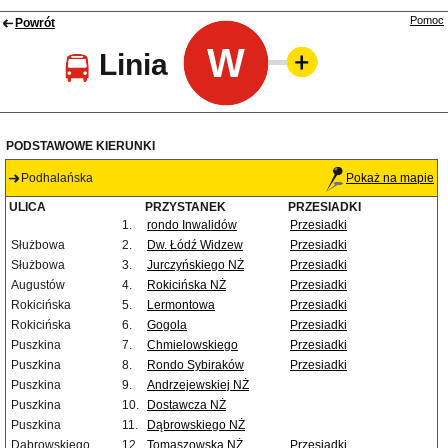
Pomoc
Powrót
W
Linia
PODSTAWOWE KIERUNKI
Podhalańska
Pokaż na mapie
ULICA
PRZYSTANEK
PRZESIADKI
1.
rondo Inwalidów
Przesiadki
Służbowa
2.
Dw. Łódź Widzew
Przesiadki
Służbowa
3.
Jurczyńskiego NŻ
Przesiadki
Augustów
4.
Rokicińska NŻ
Przesiadki
Rokicińska
5.
Lermontowa
Przesiadki
Rokicińska
6.
Gogola
Przesiadki
Puszkina
7.
Chmielowskiego
Przesiadki
Puszkina
8.
Rondo Sybiraków
Przesiadki
Puszkina
9.
Andrzejewskiej NŻ
Puszkina
10.
Dostawcza NŻ
Puszkina
11.
Dąbrowskiego NŻ
Dąbrowskiego
12.
Tomaszowska NŻ
Przesiadki