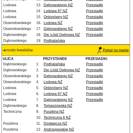
Lodowa
13.
Dąbrowskiego NŻ
Przesiadki
Lodowa
14.
Lodowa 97 NŻ
Przesiadki
Lodowa
15.
Ordonówny NŻ
Przesiadki
Ossendowskiego
16.
Lodowa NŻ
Przesiadki
Ossendowskiego
17.
Dąbrowskiego NŻ
Przesiadki
Dąbrowskiego
18.
Dw. Łódź Dąbrowa NŻ
Przesiadki
Dąbrowskiego
19.
Podhalańska
rondo Inwalidów
Pokaż na mapie
ULICA
PRZYSTANEK
PRZESIADKI
Dąbrowskiego
1.
Podhalańska
Przesiadki
Dąbrowskiego
2.
Dw. Łódź Dąbrowa NŻ
Przesiadki
Ossendowskiego
3.
Dąbrowskiego NŻ
Przesiadki
Ossendowskiego
4.
Lodowa NŻ
Przesiadki
Lodowa
5.
Ordonówny NŻ
Przesiadki
Lodowa
6.
Lodowa 97 NŻ
Przesiadki
Lodowa
7.
Dąbrowskiego NŻ
Przesiadki
Dąbrowskiego
8.
Tomaszowska NŻ
Techniczna
9.
Puszkina NŻ
10.
Techniczna 6 NŻ
Puszkina
11.
Dostawcza NŻ
Puszkina
12.
Andrzejewskiej NŻ