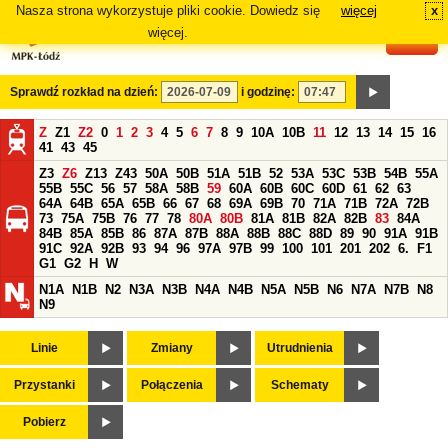
Nasza strona wykorzystuje pliki cookie. Dowiedz się
więcej
x
#
więcej.
Sprawdź rozkład na dzień:
i godzinę:
Z
Z1
Z2
0
1
2
3
4
5
6
7
8
9
10A
10B
11
12
13
14
15
16
41
43
45
Z3
Z6
Z13
Z43
50A
50B
51A
51B
52
53A
53C
53B
54B
55A
55B
55C
56
57
58A
58B
59
60A
60B
60C
60D
61
62
63
64A
64B
65A
65B
66
67
68
69A
69B
70
71A
71B
72A
72B
73
75A
75B
76
77
78
80A
80B
81A
81B
82A
82B
83
84A
84B
85A
85B
86
87A
87B
88A
88B
88C
88D
89
90
91A
91B
91C
92A
92B
93
94
96
97A
97B
99
100
101
201
202
6.
F1
G1
G2
H
W
N1A
N1B
N2
N3A
N3B
N4A
N4B
N5A
N5B
N6
N7A
N7B
N8
N9
Linie
Zmiany
Utrudnienia
Przystanki
Połączenia
Schematy
Pobierz