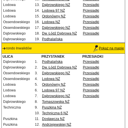
Lodowa
13.
Dąbrowskiego NŻ
Przesiadki
Lodowa
14.
Lodowa 97 NŻ
Przesiadki
Lodowa
15.
Ordonówny NŻ
Przesiadki
Ossendowskiego
16.
Lodowa NŻ
Przesiadki
Ossendowskiego
17.
Dąbrowskiego NŻ
Przesiadki
Dąbrowskiego
18.
Dw. Łódź Dąbrowa NŻ
Przesiadki
Dąbrowskiego
19.
Podhalańska
rondo Inwalidów
Pokaż na mapie
ULICA
PRZYSTANEK
PRZESIADKI
Dąbrowskiego
1.
Podhalańska
Przesiadki
Dąbrowskiego
2.
Dw. Łódź Dąbrowa NŻ
Przesiadki
Ossendowskiego
3.
Dąbrowskiego NŻ
Przesiadki
Ossendowskiego
4.
Lodowa NŻ
Przesiadki
Lodowa
5.
Ordonówny NŻ
Przesiadki
Lodowa
6.
Lodowa 97 NŻ
Przesiadki
Lodowa
7.
Dąbrowskiego NŻ
Przesiadki
Dąbrowskiego
8.
Tomaszowska NŻ
Techniczna
9.
Puszkina NŻ
10.
Techniczna 6 NŻ
Puszkina
11.
Dostawcza NŻ
Puszkina
12.
Andrzejewskiej NŻ