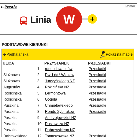
Pomoc
Powrót
W
Linia
PODSTAWOWE KIERUNKI
Podhalańska
Pokaż na mapie
ULICA
PRZYSTANEK
PRZESIADKI
1.
rondo Inwalidów
Przesiadki
Służbowa
2.
Dw. Łódź Widzew
Przesiadki
Służbowa
3.
Jurczyńskiego NŻ
Przesiadki
Augustów
4.
Rokicińska NŻ
Przesiadki
Rokicińska
5.
Lermontowa
Przesiadki
Rokicińska
6.
Gogola
Przesiadki
Puszkina
7.
Chmielowskiego
Przesiadki
Puszkina
8.
Rondo Sybiraków
Przesiadki
Puszkina
9.
Andrzejewskiej NŻ
Puszkina
10.
Dostawcza NŻ
Puszkina
11.
Dąbrowskiego NŻ
Dąbrowskiego
12.
Tomaszowska NŻ
Przesiadki