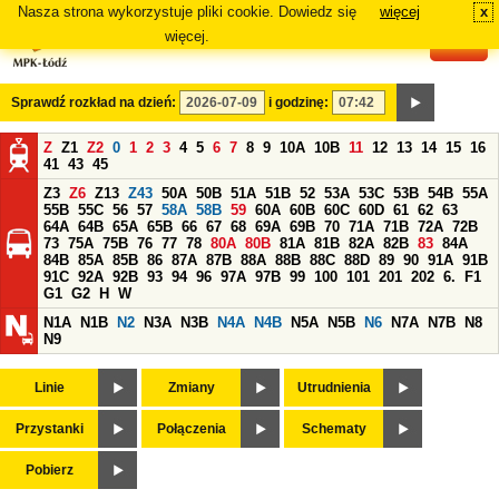
Nasza strona wykorzystuje pliki cookie. Dowiedz się
więcej
x
#
więcej.
Sprawdź rozkład na dzień:
i godzinę:
Z
Z1
Z2
0
1
2
3
4
5
6
7
8
9
10A
10B
11
12
13
14
15
16
41
43
45
Z3
Z6
Z13
Z43
50A
50B
51A
51B
52
53A
53C
53B
54B
55A
55B
55C
56
57
58A
58B
59
60A
60B
60C
60D
61
62
63
64A
64B
65A
65B
66
67
68
69A
69B
70
71A
71B
72A
72B
73
75A
75B
76
77
78
80A
80B
81A
81B
82A
82B
83
84A
84B
85A
85B
86
87A
87B
88A
88B
88C
88D
89
90
91A
91B
91C
92A
92B
93
94
96
97A
97B
99
100
101
201
202
6.
F1
G1
G2
H
W
N1A
N1B
N2
N3A
N3B
N4A
N4B
N5A
N5B
N6
N7A
N7B
N8
N9
Linie
Zmiany
Utrudnienia
Przystanki
Połączenia
Schematy
Pobierz