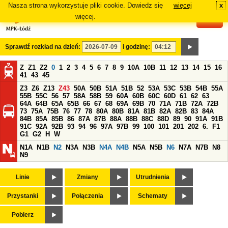
Nasza strona wykorzystuje pliki cookie. Dowiedz się
więcej
x
#
więcej.
Sprawdź rozkład na dzień:
i godzinę:
Z
Z1
Z2
0
1
2
3
4
5
6
7
8
9
10A
10B
11
12
13
14
15
16
41
43
45
Z3
Z6
Z13
Z43
50A
50B
51A
51B
52
53A
53C
53B
54B
55A
55B
55C
56
57
58A
58B
59
60A
60B
60C
60D
61
62
63
64A
64B
65A
65B
66
67
68
69A
69B
70
71A
71B
72A
72B
73
75A
75B
76
77
78
80A
80B
81A
81B
82A
82B
83
84A
84B
85A
85B
86
87A
87B
88A
88B
88C
88D
89
90
91A
91B
91C
92A
92B
93
94
96
97A
97B
99
100
101
201
202
6.
F1
G1
G2
H
W
N1A
N1B
N2
N3A
N3B
N4A
N4B
N5A
N5B
N6
N7A
N7B
N8
N9
Linie
Zmiany
Utrudnienia
Przystanki
Połączenia
Schematy
Pobierz