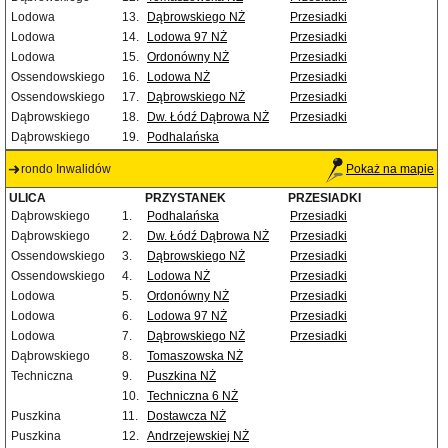
Lodowa
13.
Dąbrowskiego NŻ
Przesiadki
Lodowa
14.
Lodowa 97 NŻ
Przesiadki
Lodowa
15.
Ordonówny NŻ
Przesiadki
Ossendowskiego
16.
Lodowa NŻ
Przesiadki
Ossendowskiego
17.
Dąbrowskiego NŻ
Przesiadki
Dąbrowskiego
18.
Dw. Łódź Dąbrowa NŻ
Przesiadki
Dąbrowskiego
19.
Podhalańska
rondo Inwalidów
Pokaż na mapie
ULICA
PRZYSTANEK
PRZESIADKI
Dąbrowskiego
1.
Podhalańska
Przesiadki
Dąbrowskiego
2.
Dw. Łódź Dąbrowa NŻ
Przesiadki
Ossendowskiego
3.
Dąbrowskiego NŻ
Przesiadki
Ossendowskiego
4.
Lodowa NŻ
Przesiadki
Lodowa
5.
Ordonówny NŻ
Przesiadki
Lodowa
6.
Lodowa 97 NŻ
Przesiadki
Lodowa
7.
Dąbrowskiego NŻ
Przesiadki
Dąbrowskiego
8.
Tomaszowska NŻ
Techniczna
9.
Puszkina NŻ
10.
Techniczna 6 NŻ
Puszkina
11.
Dostawcza NŻ
Puszkina
12.
Andrzejewskiej NŻ