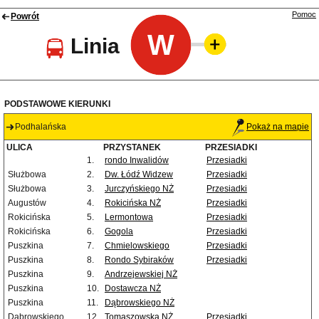
Pomoc
Powrót
W
Linia
PODSTAWOWE KIERUNKI
Podhalańska
Pokaż na mapie
ULICA
PRZYSTANEK
PRZESIADKI
1.
rondo Inwalidów
Przesiadki
Służbowa
2.
Dw. Łódź Widzew
Przesiadki
Służbowa
3.
Jurczyńskiego NŻ
Przesiadki
Augustów
4.
Rokicińska NŻ
Przesiadki
Rokicińska
5.
Lermontowa
Przesiadki
Rokicińska
6.
Gogola
Przesiadki
Puszkina
7.
Chmielowskiego
Przesiadki
Puszkina
8.
Rondo Sybiraków
Przesiadki
Puszkina
9.
Andrzejewskiej NŻ
Puszkina
10.
Dostawcza NŻ
Puszkina
11.
Dąbrowskiego NŻ
Dąbrowskiego
12.
Tomaszowska NŻ
Przesiadki