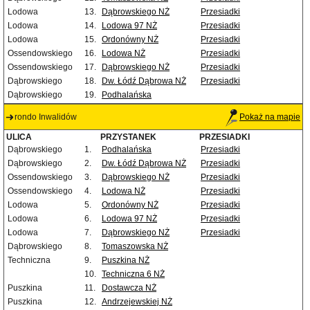
Lodowa
13.
Dąbrowskiego NŻ
Przesiadki
Lodowa
14.
Lodowa 97 NŻ
Przesiadki
Lodowa
15.
Ordonówny NŻ
Przesiadki
Ossendowskiego
16.
Lodowa NŻ
Przesiadki
Ossendowskiego
17.
Dąbrowskiego NŻ
Przesiadki
Dąbrowskiego
18.
Dw. Łódź Dąbrowa NŻ
Przesiadki
Dąbrowskiego
19.
Podhalańska
rondo Inwalidów
Pokaż na mapie
ULICA
PRZYSTANEK
PRZESIADKI
Dąbrowskiego
1.
Podhalańska
Przesiadki
Dąbrowskiego
2.
Dw. Łódź Dąbrowa NŻ
Przesiadki
Ossendowskiego
3.
Dąbrowskiego NŻ
Przesiadki
Ossendowskiego
4.
Lodowa NŻ
Przesiadki
Lodowa
5.
Ordonówny NŻ
Przesiadki
Lodowa
6.
Lodowa 97 NŻ
Przesiadki
Lodowa
7.
Dąbrowskiego NŻ
Przesiadki
Dąbrowskiego
8.
Tomaszowska NŻ
Techniczna
9.
Puszkina NŻ
10.
Techniczna 6 NŻ
Puszkina
11.
Dostawcza NŻ
Puszkina
12.
Andrzejewskiej NŻ