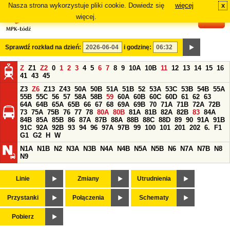
Nasza strona wykorzystuje pliki cookie. Dowiedz się
więcej
x
#
więcej.
Sprawdź rozkład na dzień:
i godzinę:
Z
Z1
Z2
0
1
2
3
4
5
6
7
8
9
10A
10B
11
12
13
14
15
16
41
43
45
Z3
Z6
Z13
Z43
50A
50B
51A
51B
52
53A
53C
53B
54B
55A
55B
55C
56
57
58A
58B
59
60A
60B
60C
60D
61
62
63
64A
64B
65A
65B
66
67
68
69A
69B
70
71A
71B
72A
72B
73
75A
75B
76
77
78
80A
80B
81A
81B
82A
82B
83
84A
84B
85A
85B
86
87A
87B
88A
88B
88C
88D
89
90
91A
91B
91C
92A
92B
93
94
96
97A
97B
99
100
101
201
202
6.
F1
G1
G2
H
W
N1A
N1B
N2
N3A
N3B
N4A
N4B
N5A
N5B
N6
N7A
N7B
N8
N9
Linie
Zmiany
Utrudnienia
Przystanki
Połączenia
Schematy
Pobierz