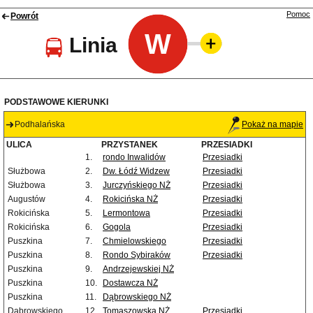
Pomoc
Powrót
W
Linia
PODSTAWOWE KIERUNKI
Podhalańska
Pokaż na mapie
ULICA
PRZYSTANEK
PRZESIADKI
1.
rondo Inwalidów
Przesiadki
Służbowa
2.
Dw. Łódź Widzew
Przesiadki
Służbowa
3.
Jurczyńskiego NŻ
Przesiadki
Augustów
4.
Rokicińska NŻ
Przesiadki
Rokicińska
5.
Lermontowa
Przesiadki
Rokicińska
6.
Gogola
Przesiadki
Puszkina
7.
Chmielowskiego
Przesiadki
Puszkina
8.
Rondo Sybiraków
Przesiadki
Puszkina
9.
Andrzejewskiej NŻ
Puszkina
10.
Dostawcza NŻ
Puszkina
11.
Dąbrowskiego NŻ
Dąbrowskiego
12.
Tomaszowska NŻ
Przesiadki