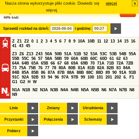
Nasza strona wykorzystuje pliki cookie. Dowiedz się
więcej
x
#
więcej.
Sprawdź rozkład na dzień:
i godzinę:
Z
Z1
Z2
0
1
2
3
4
5
6
7
8
9
10A
10B
11
12
13
14
15
16
41
43
45
Z3
Z6
Z13
Z43
50A
50B
51A
51B
52
53A
53C
53B
54B
55A
55B
55C
56
57
58A
58B
59
60A
60B
60C
60D
61
62
63
64A
64B
65A
65B
66
67
68
69A
69B
70
71A
71B
72A
72B
73
75A
75B
76
77
78
80A
80B
81A
81B
82A
82B
83
84A
84B
85A
85B
86
87A
87B
88A
88B
88C
88D
89
90
91A
91B
91C
92A
92B
93
94
96
97A
97B
99
100
101
201
202
6.
F1
G1
G2
H
W
N1A
N1B
N2
N3A
N3B
N4A
N4B
N5A
N5B
N6
N7A
N7B
N8
N9
Linie
Zmiany
Utrudnienia
Przystanki
Połączenia
Schematy
Pobierz