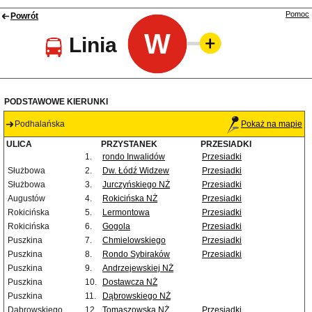
Pomoc
Powrót
W
Linia
PODSTAWOWE KIERUNKI
Podhalańska
Pokaż na mapie
ULICA
PRZYSTANEK
PRZESIADKI
1.
rondo Inwalidów
Przesiadki
Służbowa
2.
Dw. Łódź Widzew
Przesiadki
Służbowa
3.
Jurczyńskiego NŻ
Przesiadki
Augustów
4.
Rokicińska NŻ
Przesiadki
Rokicińska
5.
Lermontowa
Przesiadki
Rokicińska
6.
Gogola
Przesiadki
Puszkina
7.
Chmielowskiego
Przesiadki
Puszkina
8.
Rondo Sybiraków
Przesiadki
Puszkina
9.
Andrzejewskiej NŻ
Puszkina
10.
Dostawcza NŻ
Puszkina
11.
Dąbrowskiego NŻ
Dąbrowskiego
12.
Tomaszowska NŻ
Przesiadki