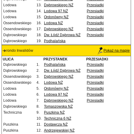
Lodowa
13.
Dąbrowskiego NŻ
Przesiadki
Lodowa
14.
Lodowa 97 NŻ
Przesiadki
Lodowa
15.
Ordonówny NŻ
Przesiadki
Ossendowskiego
16.
Lodowa NŻ
Przesiadki
Ossendowskiego
17.
Dąbrowskiego NŻ
Przesiadki
Dąbrowskiego
18.
Dw. Łódź Dąbrowa NŻ
Przesiadki
Dąbrowskiego
19.
Podhalańska
rondo Inwalidów
Pokaż na mapie
ULICA
PRZYSTANEK
PRZESIADKI
Dąbrowskiego
1.
Podhalańska
Przesiadki
Dąbrowskiego
2.
Dw. Łódź Dąbrowa NŻ
Przesiadki
Ossendowskiego
3.
Dąbrowskiego NŻ
Przesiadki
Ossendowskiego
4.
Lodowa NŻ
Przesiadki
Lodowa
5.
Ordonówny NŻ
Przesiadki
Lodowa
6.
Lodowa 97 NŻ
Przesiadki
Lodowa
7.
Dąbrowskiego NŻ
Przesiadki
Dąbrowskiego
8.
Tomaszowska NŻ
Techniczna
9.
Puszkina NŻ
10.
Techniczna 6 NŻ
Puszkina
11.
Dostawcza NŻ
Puszkina
12.
Andrzejewskiej NŻ