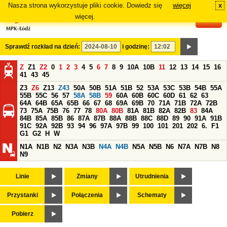
Nasza strona wykorzystuje pliki cookie. Dowiedz się
więcej
x
#
więcej.
Sprawdź rozkład na dzień:
i godzinę:
Z
Z1
Z2
0
1
2
3
4
5
6
7
8
9
10A
10B
11
12
13
14
15
16
41
43
45
Z3
Z6
Z13
Z43
50A
50B
51A
51B
52
53A
53C
53B
54B
55A
55B
55C
56
57
58A
58B
59
60A
60B
60C
60D
61
62
63
64A
64B
65A
65B
66
67
68
69A
69B
70
71A
71B
72A
72B
73
75A
75B
76
77
78
80A
80B
81A
81B
82A
82B
83
84A
84B
85A
85B
86
87A
87B
88A
88B
88C
88D
89
90
91A
91B
91C
92A
92B
93
94
96
97A
97B
99
100
101
201
202
6.
F1
G1
G2
H
W
N1A
N1B
N2
N3A
N3B
N4A
N4B
N5A
N5B
N6
N7A
N7B
N8
N9
Linie
Zmiany
Utrudnienia
Przystanki
Połączenia
Schematy
Pobierz