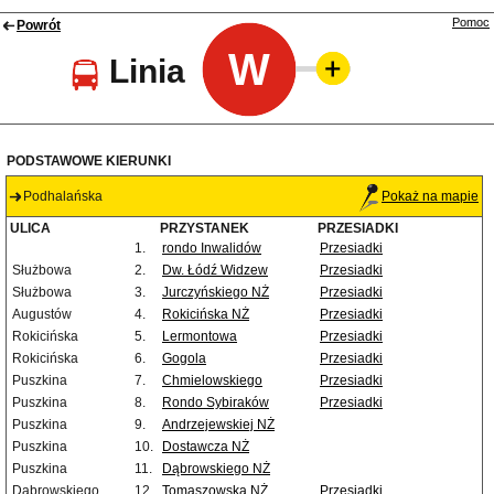
Pomoc
Powrót
W
Linia
PODSTAWOWE KIERUNKI
Podhalańska
Pokaż na mapie
ULICA
PRZYSTANEK
PRZESIADKI
1.
rondo Inwalidów
Przesiadki
Służbowa
2.
Dw. Łódź Widzew
Przesiadki
Służbowa
3.
Jurczyńskiego NŻ
Przesiadki
Augustów
4.
Rokicińska NŻ
Przesiadki
Rokicińska
5.
Lermontowa
Przesiadki
Rokicińska
6.
Gogola
Przesiadki
Puszkina
7.
Chmielowskiego
Przesiadki
Puszkina
8.
Rondo Sybiraków
Przesiadki
Puszkina
9.
Andrzejewskiej NŻ
Puszkina
10.
Dostawcza NŻ
Puszkina
11.
Dąbrowskiego NŻ
Dąbrowskiego
12.
Tomaszowska NŻ
Przesiadki