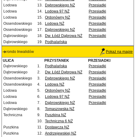
Lodowa
13.
Dąbrowskiego NŻ
Przesiadki
Lodowa
14.
Lodowa 97 NŻ
Przesiadki
Lodowa
15.
Ordonówny NŻ
Przesiadki
Ossendowskiego
16.
Lodowa NŻ
Przesiadki
Ossendowskiego
17.
Dąbrowskiego NŻ
Przesiadki
Dąbrowskiego
18.
Dw. Łódź Dąbrowa NŻ
Przesiadki
Dąbrowskiego
19.
Podhalańska
rondo Inwalidów
Pokaż na mapie
ULICA
PRZYSTANEK
PRZESIADKI
Dąbrowskiego
1.
Podhalańska
Przesiadki
Dąbrowskiego
2.
Dw. Łódź Dąbrowa NŻ
Przesiadki
Ossendowskiego
3.
Dąbrowskiego NŻ
Przesiadki
Ossendowskiego
4.
Lodowa NŻ
Przesiadki
Lodowa
5.
Ordonówny NŻ
Przesiadki
Lodowa
6.
Lodowa 97 NŻ
Przesiadki
Lodowa
7.
Dąbrowskiego NŻ
Przesiadki
Dąbrowskiego
8.
Tomaszowska NŻ
Techniczna
9.
Puszkina NŻ
10.
Techniczna 6 NŻ
Puszkina
11.
Dostawcza NŻ
Puszkina
12.
Andrzejewskiej NŻ