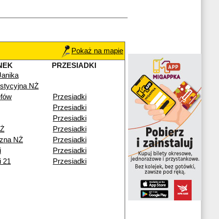
Pokaż na mapie
NEK
PRZESIADKI
Janika
stycyjna NŻ
fów
Przesiadki
Przesiadki
Przesiadki
NŻ
Przesiadki
zna NŻ
Przesiadki
i
Przesiadki
i 21
Przesiadki