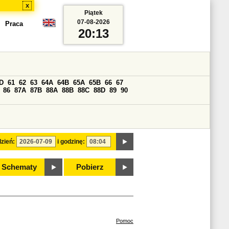
x
Piątek
07-08-2026
Praca
20:13
D
61
62
63
64A
64B
65A
65B
66
67
86
87A
87B
88A
88B
88C
88D
89
90
zień:
i godzinę:
Schematy
Pobierz
Pomoc