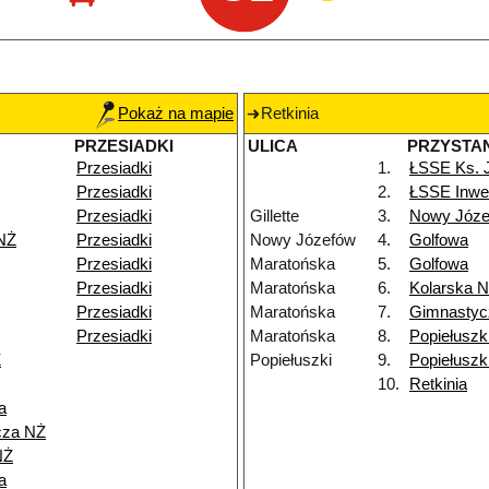
Pokaż na mapie
Retkinia
PRZESIADKI
ULICA
PRZYSTA
Przesiadki
1.
ŁSSE Ks. 
Przesiadki
2.
ŁSSE Inwe
Przesiadki
Gillette
3.
Nowy Józe
NŻ
Przesiadki
Nowy Józefów
4.
Golfowa
Przesiadki
Maratońska
5.
Golfowa
Przesiadki
Maratońska
6.
Kolarska 
Przesiadki
Maratońska
7.
Gimnastyc
Przesiadki
Maratońska
8.
Popiełuszk
Ż
Popiełuszki
9.
Popiełuszk
10.
Retkinia
a
cza NŻ
NŻ
a