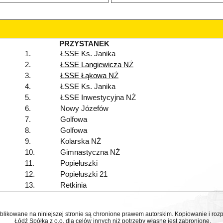
PRZYSTANEK
1.
ŁSSE Ks. Janika
2.
ŁSSE Langiewicza NŻ
3.
ŁSSE Łąkowa NŻ
4.
ŁSSE Ks. Janika
5.
ŁSSE Inwestycyjna NŻ
6.
Nowy Józefów
7.
Golfowa
8.
Golfowa
9.
Kolarska NŻ
10.
Gimnastyczna NŻ
11.
Popiełuszki
12.
Popiełuszki 21
13.
Retkinia
ublikowane na niniejszej stronie są chronione prawem autorskim. Kopiowanie i r
Łódź Spółka z o.o. dla celów innych niż potrzeby własne jest zabronione.