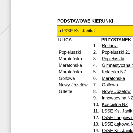
PODSTAWOWE KIERUNKI
ŁSSE Ks. Janika
ULICA
PRZYSTANEK
1.
Retkinia
Popiełuszki
2.
Popiełuszki 21
Maratońska
3.
Popiełuszki
Maratońska
4.
Gimnastyczna 
Maratońska
5.
Kolarska NŻ
Golfowa
6.
Maratońska
Nowy Józefów
7.
Golfowa
Gillette
8.
Nowy Józefów
9.
Innowacyjna N
10.
Kościelna NŻ
11.
ŁSSE Ks. Janik
12.
ŁSSE Langiewi
13.
ŁSSE Łąkowa 
14.
ŁSSE Ks. Janik