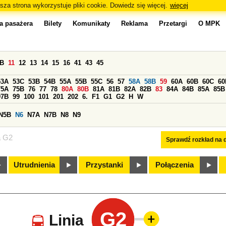
sza strona wykorzystuje pliki cookie. Dowiedz się więcej.
więcej
a pasażera
Bilety
Komunikaty
Reklama
Przetargi
O MPK
0B
11
12
13
14
15
16
41
43
45
53A
53C
53B
54B
55A
55B
55C
56
57
58A
58B
59
60A
60B
60C
60
75A
75B
76
77
78
80A
80B
81A
81B
82A
82B
83
84A
84B
85A
85B
97B
99
100
101
201
202
6.
F1
G1
G2
H
W
N5B
N6
N7A
N7B
N8
N9
a G2
Sprawdź rozkład na d
Utrudnienia
Przystanki
Połączenia
G2
Linia