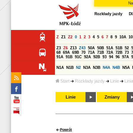
Na
Rozkłady jazdy
Dl
Z
Z1
Z2
0
1
2
3
4
5
6
7
8
9
10A
1
Z3
Z6
Z13
Z43
50A
50B
51A
51B
52
68
69A
69B
70
71A
71B
72A
72B
73
91A
91B
91C
92A
92B
93
94
96
97A
N1A
N1B
N2
N3A
N3B
N4A
N4B
N5A
Start
Rozkłady jazdy
Linie
Lini
Linie
Zmiany
Powrót