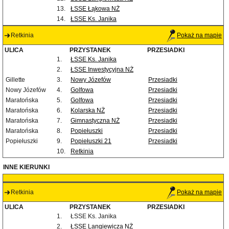
13.
ŁSSE Łąkowa NŻ
14.
ŁSSE Ks. Janika
Retkinia
Pokaż na mapie
ULICA
PRZYSTANEK
PRZESIADKI
1.
ŁSSE Ks. Janika
2.
ŁSSE Inwestycyjna NŻ
Gillette
3.
Nowy Józefów
Przesiadki
Nowy Józefów
4.
Golfowa
Przesiadki
Maratońska
5.
Golfowa
Przesiadki
Maratońska
6.
Kolarska NŻ
Przesiadki
Maratońska
7.
Gimnastyczna NŻ
Przesiadki
Maratońska
8.
Popiełuszki
Przesiadki
Popiełuszki
9.
Popiełuszki 21
Przesiadki
10.
Retkinia
INNE KIERUNKI
Retkinia
Pokaż na mapie
ULICA
PRZYSTANEK
PRZESIADKI
1.
ŁSSE Ks. Janika
2.
ŁSSE Langiewicza NŻ