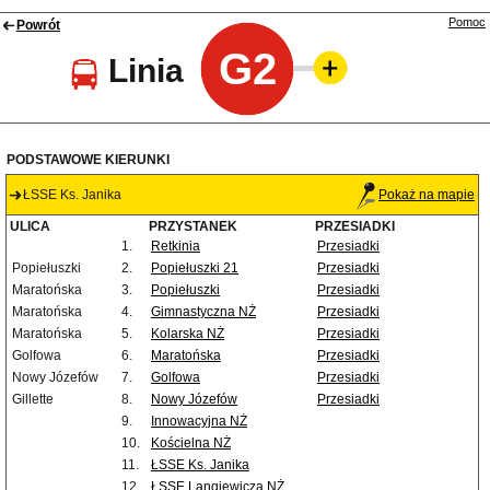
Pomoc
Powrót
G2
Linia
PODSTAWOWE KIERUNKI
ŁSSE Ks. Janika
Pokaż na mapie
ULICA
PRZYSTANEK
PRZESIADKI
1.
Retkinia
Przesiadki
Popiełuszki
2.
Popiełuszki 21
Przesiadki
Maratońska
3.
Popiełuszki
Przesiadki
Maratońska
4.
Gimnastyczna NŻ
Przesiadki
Maratońska
5.
Kolarska NŻ
Przesiadki
Golfowa
6.
Maratońska
Przesiadki
Nowy Józefów
7.
Golfowa
Przesiadki
Gillette
8.
Nowy Józefów
Przesiadki
9.
Innowacyjna NŻ
10.
Kościelna NŻ
11.
ŁSSE Ks. Janika
12.
ŁSSE Langiewicza NŻ