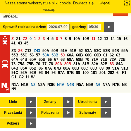
Nasza strona wykorzystuje pliki cookie. Dowiedz się
więcej
x
#
więcej.
Sprawdź rozkład na dzień:
i godzinę:
Z
Z1
Z2
0
1
2
3
4
5
6
7
8
9
10A
10B
11
12
13
14
15
16
41
43
45
Z3
Z6
Z13
Z43
50A
50B
51A
51B
52
53A
53C
53B
54B
55A
55B
55C
56
57
58A
58B
59
60A
60B
60C
60D
61
62
63
64A
64B
65A
65B
66
67
68
69A
69B
70
71A
71B
72A
72B
73
75A
75B
76
77
78
80A
80B
81A
81B
82A
82B
83
84A
84B
85A
85B
86
87A
87B
88A
88B
88C
88D
89
90
91A
91B
91C
92A
92B
93
94
96
97A
97B
99
100
101
201
202
6.
F1
G1
G2
H
W
N1A
N1B
N2
N3A
N3B
N4A
N4B
N5A
N5B
N6
N7A
N7B
N8
N9
Linie
Zmiany
Utrudnienia
Przystanki
Połączenia
Schematy
Pobierz