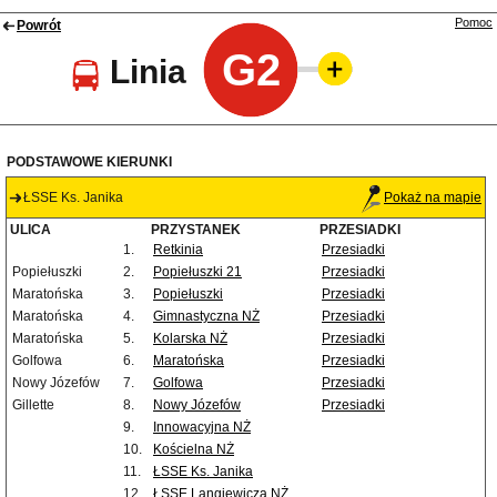
Pomoc
Powrót
G2
Linia
PODSTAWOWE KIERUNKI
ŁSSE Ks. Janika
Pokaż na mapie
ULICA
PRZYSTANEK
PRZESIADKI
1.
Retkinia
Przesiadki
Popiełuszki
2.
Popiełuszki 21
Przesiadki
Maratońska
3.
Popiełuszki
Przesiadki
Maratońska
4.
Gimnastyczna NŻ
Przesiadki
Maratońska
5.
Kolarska NŻ
Przesiadki
Golfowa
6.
Maratońska
Przesiadki
Nowy Józefów
7.
Golfowa
Przesiadki
Gillette
8.
Nowy Józefów
Przesiadki
9.
Innowacyjna NŻ
10.
Kościelna NŻ
11.
ŁSSE Ks. Janika
12.
ŁSSE Langiewicza NŻ