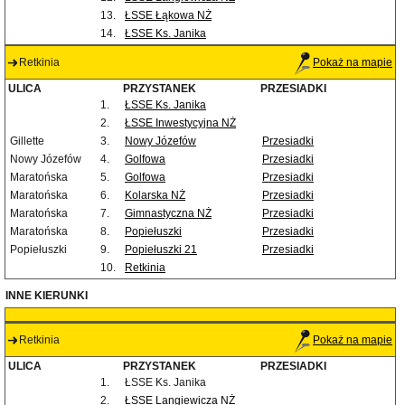
13.
ŁSSE Łąkowa NŻ
14.
ŁSSE Ks. Janika
Retkinia
Pokaż na mapie
ULICA
PRZYSTANEK
PRZESIADKI
1.
ŁSSE Ks. Janika
2.
ŁSSE Inwestycyjna NŻ
Gillette
3.
Nowy Józefów
Przesiadki
Nowy Józefów
4.
Golfowa
Przesiadki
Maratońska
5.
Golfowa
Przesiadki
Maratońska
6.
Kolarska NŻ
Przesiadki
Maratońska
7.
Gimnastyczna NŻ
Przesiadki
Maratońska
8.
Popiełuszki
Przesiadki
Popiełuszki
9.
Popiełuszki 21
Przesiadki
10.
Retkinia
INNE KIERUNKI
Retkinia
Pokaż na mapie
ULICA
PRZYSTANEK
PRZESIADKI
1.
ŁSSE Ks. Janika
2.
ŁSSE Langiewicza NŻ