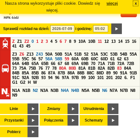
Nasza strona wykorzystuje pliki cookie. Dowiedz się
więcej
x
#
więcej.
Sprawdź rozkład na dzień:
i godzinę:
Z
Z1
Z2
0
1
2
3
4
5
6
7
8
9
10A
10B
11
12
13
14
15
16
41
43
45
Z3
Z6
Z13
Z43
50A
50B
51A
51B
52
53A
53C
53B
54B
55A
55B
55C
56
57
58A
58B
59
60A
60B
60C
60D
61
62
63
64A
64B
65A
65B
66
67
68
69A
69B
70
71A
71B
72A
72B
73
75A
75B
76
77
78
80A
80B
81A
81B
82A
82B
83
84A
84B
85A
85B
86
87A
87B
88A
88B
88C
88D
89
90
91A
91B
91C
92A
92B
93
94
96
97A
97B
99
100
101
201
202
6.
F1
G1
G2
H
W
N1A
N1B
N2
N3A
N3B
N4A
N4B
N5A
N5B
N6
N7A
N7B
N8
N9
Linie
Zmiany
Utrudnienia
Przystanki
Połączenia
Schematy
Pobierz