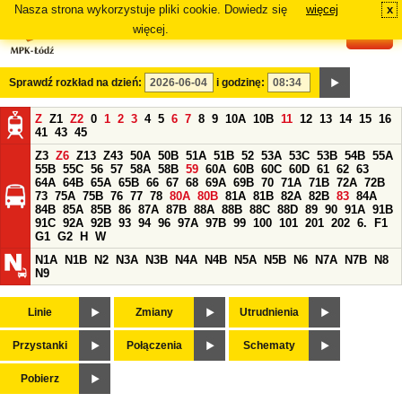
Nasza strona wykorzystuje pliki cookie. Dowiedz się
więcej
x
#
więcej.
Sprawdź rozkład na dzień:
i godzinę:
Z
Z1
Z2
0
1
2
3
4
5
6
7
8
9
10A
10B
11
12
13
14
15
16
41
43
45
Z3
Z6
Z13
Z43
50A
50B
51A
51B
52
53A
53C
53B
54B
55A
55B
55C
56
57
58A
58B
59
60A
60B
60C
60D
61
62
63
64A
64B
65A
65B
66
67
68
69A
69B
70
71A
71B
72A
72B
73
75A
75B
76
77
78
80A
80B
81A
81B
82A
82B
83
84A
84B
85A
85B
86
87A
87B
88A
88B
88C
88D
89
90
91A
91B
91C
92A
92B
93
94
96
97A
97B
99
100
101
201
202
6.
F1
G1
G2
H
W
N1A
N1B
N2
N3A
N3B
N4A
N4B
N5A
N5B
N6
N7A
N7B
N8
N9
Linie
Zmiany
Utrudnienia
Przystanki
Połączenia
Schematy
Pobierz