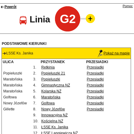
Pomoc
Powrót
G2
Linia
PODSTAWOWE KIERUNKI
ŁSSE Ks. Janika
Pokaż na mapie
ULICA
PRZYSTANEK
PRZESIADKI
1.
Retkinia
Przesiadki
Popiełuszki
2.
Popiełuszki 21
Przesiadki
Maratońska
3.
Popiełuszki
Przesiadki
Maratońska
4.
Gimnastyczna NŻ
Przesiadki
Maratońska
5.
Kolarska NŻ
Przesiadki
Golfowa
6.
Maratońska
Przesiadki
Nowy Józefów
7.
Golfowa
Przesiadki
Gillette
8.
Nowy Józefów
Przesiadki
9.
Innowacyjna NŻ
10.
Kościelna NŻ
11.
ŁSSE Ks. Janika
12.
ŁSSE Langiewicza NŻ