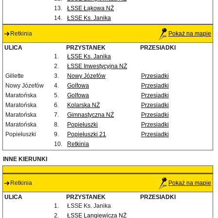
13.
ŁSSE Łąkowa NŻ
14.
ŁSSE Ks. Janika
Retkinia
Pokaż na mapie
ULICA
PRZYSTANEK
PRZESIADKI
1.
ŁSSE Ks. Janika
2.
ŁSSE Inwestycyjna NŻ
Gillette
3.
Nowy Józefów
Przesiadki
Nowy Józefów
4.
Golfowa
Przesiadki
Maratońska
5.
Golfowa
Przesiadki
Maratońska
6.
Kolarska NŻ
Przesiadki
Maratońska
7.
Gimnastyczna NŻ
Przesiadki
Maratońska
8.
Popiełuszki
Przesiadki
Popiełuszki
9.
Popiełuszki 21
Przesiadki
10.
Retkinia
INNE KIERUNKI
Retkinia
Pokaż na mapie
ULICA
PRZYSTANEK
PRZESIADKI
1.
ŁSSE Ks. Janika
2.
ŁSSE Langiewicza NŻ