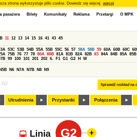
sza strona wykorzystuje pliki cookie. Dowiedz się więcej.
więcej
a pasażera
Bilety
Komunikaty
Reklama
Przetargi
O MPK
0B
11
12
13
14
15
16
41
43
45
53A
53C
53B
54B
55A
55B
55C
56
57
58A
58B
59
60A
60B
60C
60
75A
75B
76
77
78
80A
80B
81A
81B
82A
82B
83
84A
84B
85A
85B
97B
99
100
101
201
202
6.
F1
G1
G2
H
W
N5B
N6
N7A
N7B
N8
N9
a G2
Sprawdź rozkład na d
Utrudnienia
Przystanki
Połączenia
G2
Linia