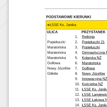
PODSTAWOWE KIERUNKI
ŁSSE Ks. Janika
ULICA
PRZYSTANEK
1.
Retkinia
Popiełuszki
2.
Popiełuszki 21
Maratońska
3.
Popiełuszki
Maratońska
4.
Gimnastyczna 
Maratońska
5.
Kolarska NŻ
Golfowa
6.
Maratońska
Nowy Józefów
7.
Golfowa
Gillette
8.
Nowy Józefów
9.
Innowacyjna N
10.
Kościelna NŻ
11.
ŁSSE Ks. Janik
12.
ŁSSE Langiewi
13.
ŁSSE Łąkowa 
14.
ŁSSE Ks. Janik