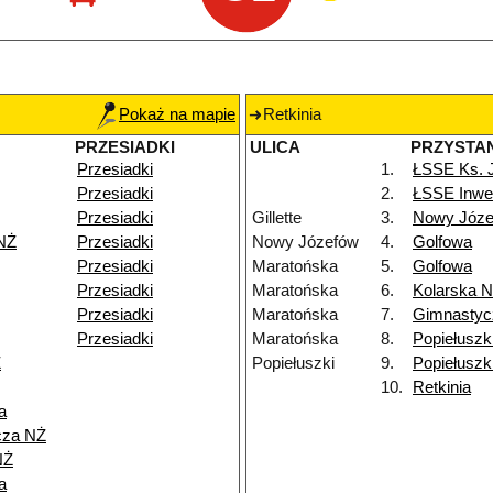
Pokaż na mapie
Retkinia
PRZESIADKI
ULICA
PRZYSTA
Przesiadki
1.
ŁSSE Ks. 
Przesiadki
2.
ŁSSE Inwe
Przesiadki
Gillette
3.
Nowy Józe
NŻ
Przesiadki
Nowy Józefów
4.
Golfowa
Przesiadki
Maratońska
5.
Golfowa
Przesiadki
Maratońska
6.
Kolarska 
Przesiadki
Maratońska
7.
Gimnastyc
Przesiadki
Maratońska
8.
Popiełuszk
Ż
Popiełuszki
9.
Popiełuszk
10.
Retkinia
a
cza NŻ
NŻ
a