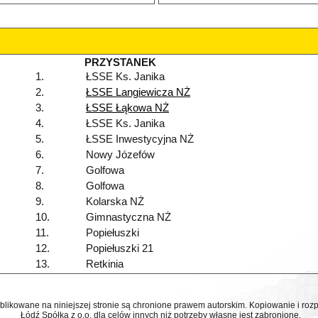
PRZYSTANEK
1.
ŁSSE Ks. Janika
2.
ŁSSE Langiewicza NŻ
3.
ŁSSE Łąkowa NŻ
4.
ŁSSE Ks. Janika
5.
ŁSSE Inwestycyjna NŻ
6.
Nowy Józefów
7.
Golfowa
8.
Golfowa
9.
Kolarska NŻ
10.
Gimnastyczna NŻ
11.
Popiełuszki
12.
Popiełuszki 21
13.
Retkinia
ublikowane na niniejszej stronie są chronione prawem autorskim. Kopiowanie i r
Łódź Spółka z o.o. dla celów innych niż potrzeby własne jest zabronione.