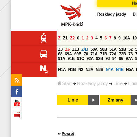
Na
Rozkłady jazdy
Dl
Z
Z1
Z2
0
1
2
3
4
5
6
7
8
9
10A
1
Z3
Z6
Z13
Z43
50A
50B
51A
51B
52
68
69A
69B
70
71A
71B
72A
72B
73
91A
91B
91C
92A
92B
93
94
96
97A
N1A
N1B
N2
N3A
N3B
N4A
N4B
N5A
Start
Rozkłady jazdy
Linie
Lini
Linie
Zmiany
Powrót