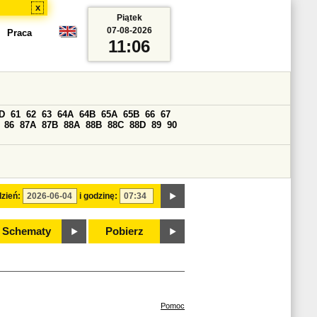
x
Piątek
07-08-2026
Praca
11:06
D
61
62
63
64A
64B
65A
65B
66
67
86
87A
87B
88A
88B
88C
88D
89
90
zień:
i godzinę:
Schematy
Pobierz
Pomoc