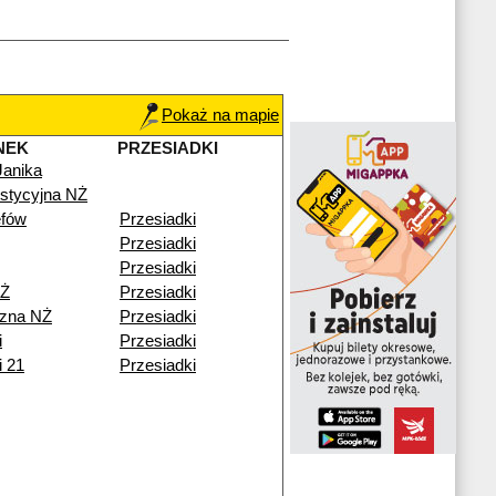
Pokaż na mapie
NEK
PRZESIADKI
Janika
stycyjna NŻ
fów
Przesiadki
Przesiadki
Przesiadki
NŻ
Przesiadki
zna NŻ
Przesiadki
i
Przesiadki
i 21
Przesiadki