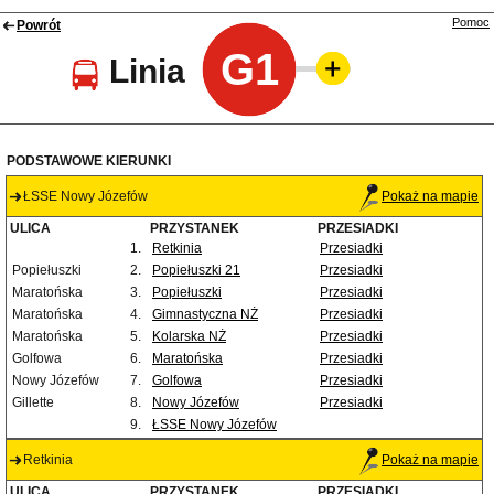
Pomoc
Powrót
G1
Linia
PODSTAWOWE KIERUNKI
ŁSSE Nowy Józefów
Pokaż na mapie
ULICA
PRZYSTANEK
PRZESIADKI
1.
Retkinia
Przesiadki
Popiełuszki
2.
Popiełuszki 21
Przesiadki
Maratońska
3.
Popiełuszki
Przesiadki
Maratońska
4.
Gimnastyczna NŻ
Przesiadki
Maratońska
5.
Kolarska NŻ
Przesiadki
Golfowa
6.
Maratońska
Przesiadki
Nowy Józefów
7.
Golfowa
Przesiadki
Gillette
8.
Nowy Józefów
Przesiadki
9.
ŁSSE Nowy Józefów
Retkinia
Pokaż na mapie
ULICA
PRZYSTANEK
PRZESIADKI