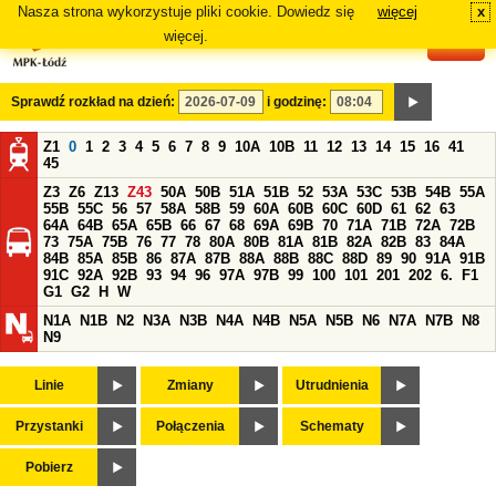
Nasza strona wykorzystuje pliki cookie. Dowiedz się
więcej
x
#
więcej.
Sprawdź rozkład na dzień:
i godzinę:
Z1
0
1
2
3
4
5
6
7
8
9
10A
10B
11
12
13
14
15
16
41
45
Z3
Z6
Z13
Z43
50A
50B
51A
51B
52
53A
53C
53B
54B
55A
55B
55C
56
57
58A
58B
59
60A
60B
60C
60D
61
62
63
64A
64B
65A
65B
66
67
68
69A
69B
70
71A
71B
72A
72B
73
75A
75B
76
77
78
80A
80B
81A
81B
82A
82B
83
84A
84B
85A
85B
86
87A
87B
88A
88B
88C
88D
89
90
91A
91B
91C
92A
92B
93
94
96
97A
97B
99
100
101
201
202
6.
F1
G1
G2
H
W
N1A
N1B
N2
N3A
N3B
N4A
N4B
N5A
N5B
N6
N7A
N7B
N8
N9
Linie
Zmiany
Utrudnienia
Przystanki
Połączenia
Schematy
Pobierz