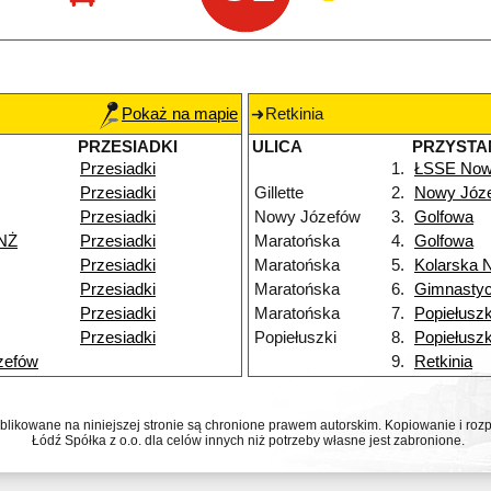
Pokaż na mapie
Retkinia
PRZESIADKI
ULICA
PRZYSTA
Przesiadki
1.
ŁSSE Now
Przesiadki
Gillette
2.
Nowy Józ
Przesiadki
Nowy Józefów
3.
Golfowa
NŻ
Przesiadki
Maratońska
4.
Golfowa
Przesiadki
Maratońska
5.
Kolarska 
Przesiadki
Maratońska
6.
Gimnasty
Przesiadki
Maratońska
7.
Popiełuszk
Przesiadki
Popiełuszki
8.
Popiełuszk
zefów
9.
Retkinia
ublikowane na niniejszej stronie są chronione prawem autorskim. Kopiowanie i r
Łódź Spółka z o.o. dla celów innych niż potrzeby własne jest zabronione.