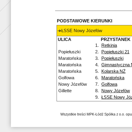
PODSTAWOWE KIERUNKI
ŁSSE Nowy Józefów
ULICA
PRZYSTANEK
1.
Retkinia
Popiełuszki
2.
Popiełuszki 21
Maratońska
3.
Popiełuszki
Maratońska
4.
Gimnastyczna 
Maratońska
5.
Kolarska NŻ
Golfowa
6.
Maratońska
Nowy Józefów
7.
Golfowa
Gillette
8.
Nowy Józefów
9.
ŁSSE Nowy Jó
Wszystkie treści MPK-Łódź Spółka z o.o. op