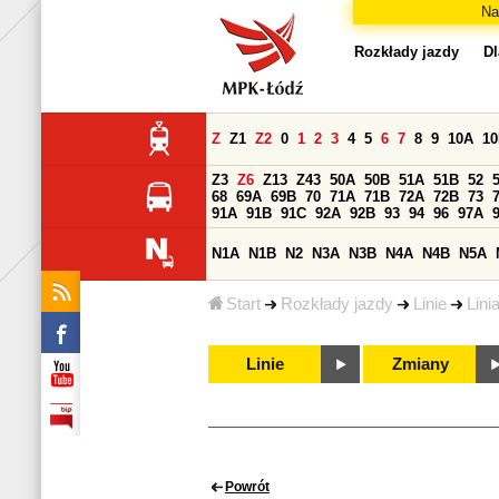
Na
Rozkłady jazdy
Dl
Z
Z1
Z2
0
1
2
3
4
5
6
7
8
9
10A
1
Z3
Z6
Z13
Z43
50A
50B
51A
51B
52
68
69A
69B
70
71A
71B
72A
72B
73
91A
91B
91C
92A
92B
93
94
96
97A
N1A
N1B
N2
N3A
N3B
N4A
N4B
N5A
Start
Rozkłady jazdy
Linie
Lini
Linie
Zmiany
Powrót