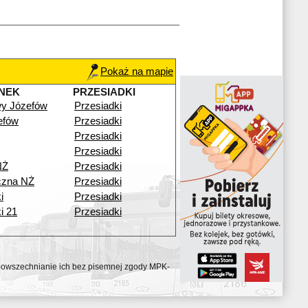
Pokaż na mapie
NEK
PRZESIADKI
y Józefów
Przesiadki
efów
Przesiadki
Przesiadki
Przesiadki
NŻ
Przesiadki
czna NŻ
Przesiadki
i
Przesiadki
i 21
Przesiadki
ozpowszechnianie ich bez pisemnej zgody MPK-