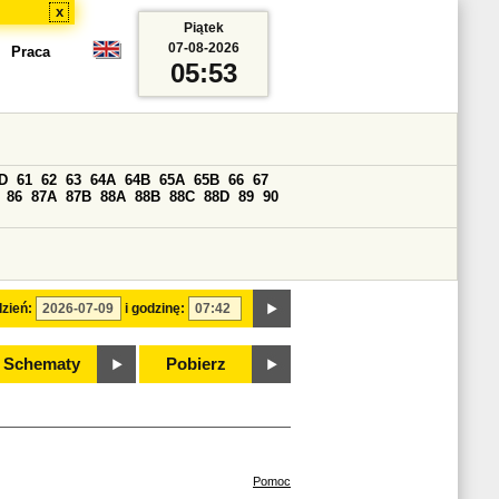
x
Piątek
07-08-2026
Praca
05:53
D
61
62
63
64A
64B
65A
65B
66
67
86
87A
87B
88A
88B
88C
88D
89
90
zień:
i godzinę:
Schematy
Pobierz
Pomoc