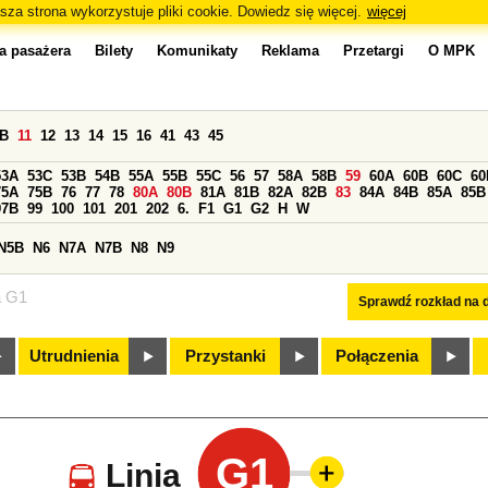
sza strona wykorzystuje pliki cookie. Dowiedz się więcej.
więcej
a pasażera
Bilety
Komunikaty
Reklama
Przetargi
O MPK
0B
11
12
13
14
15
16
41
43
45
53A
53C
53B
54B
55A
55B
55C
56
57
58A
58B
59
60A
60B
60C
60
75A
75B
76
77
78
80A
80B
81A
81B
82A
82B
83
84A
84B
85A
85B
97B
99
100
101
201
202
6.
F1
G1
G2
H
W
N5B
N6
N7A
N7B
N8
N9
a G1
Sprawdź rozkład na d
Utrudnienia
Przystanki
Połączenia
G1
Linia