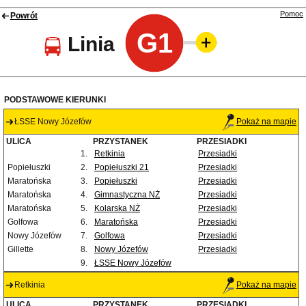
Pomoc
Powrót
G1
Linia
PODSTAWOWE KIERUNKI
ŁSSE Nowy Józefów
Pokaż na mapie
ULICA
PRZYSTANEK
PRZESIADKI
1.
Retkinia
Przesiadki
Popiełuszki
2.
Popiełuszki 21
Przesiadki
Maratońska
3.
Popiełuszki
Przesiadki
Maratońska
4.
Gimnastyczna NŻ
Przesiadki
Maratońska
5.
Kolarska NŻ
Przesiadki
Golfowa
6.
Maratońska
Przesiadki
Nowy Józefów
7.
Golfowa
Przesiadki
Gillette
8.
Nowy Józefów
Przesiadki
9.
ŁSSE Nowy Józefów
Retkinia
Pokaż na mapie
ULICA
PRZYSTANEK
PRZESIADKI