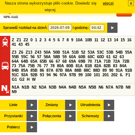
Nasza strona wykorzystuje pliki cookie. Dowiedz się
więcej
x
#
więcej.
Sprawdź rozkład na dzień:
i godzinę:
Z
Z1
Z2
0
1
2
3
4
5
6
7
8
9
10A
10B
11
12
13
14
15
16
41
43
45
Z3
Z6
Z13
Z43
50A
50B
51A
51B
52
53A
53C
53B
54B
55A
55B
55C
56
57
58A
58B
59
60A
60B
60C
60D
61
62
63
64A
64B
65A
65B
66
67
68
69A
69B
70
71A
71B
72A
72B
73
75A
75B
76
77
78
80A
80B
81A
81B
82A
82B
83
84A
84B
85A
85B
86
87A
87B
88A
88B
88C
88D
89
90
91A
91B
91C
92A
92B
93
94
96
97A
97B
99
100
101
201
202
6.
F1
G1
G2
H
W
N1A
N1B
N2
N3A
N3B
N4A
N4B
N5A
N5B
N6
N7A
N7B
N8
N9
Linie
Zmiany
Utrudnienia
Przystanki
Połączenia
Schematy
Pobierz