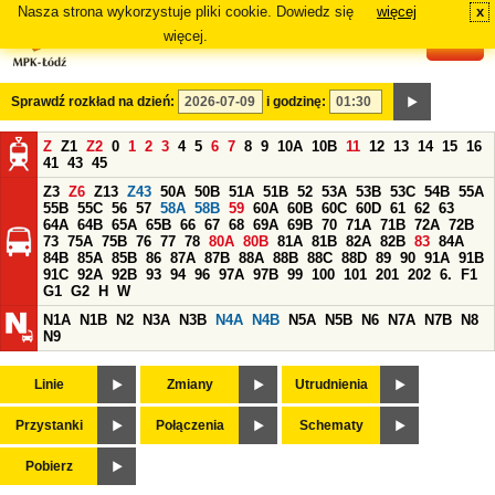
Nasza strona wykorzystuje pliki cookie. Dowiedz się
więcej
x
#
więcej.
Sprawdź rozkład na dzień:
i godzinę:
Z
Z1
Z2
0
1
2
3
4
5
6
7
8
9
10A
10B
11
12
13
14
15
16
41
43
45
Z3
Z6
Z13
Z43
50A
50B
51A
51B
52
53A
53B
53C
54B
55A
55B
55C
56
57
58A
58B
59
60A
60B
60C
60D
61
62
63
64A
64B
65A
65B
66
67
68
69A
69B
70
71A
71B
72A
72B
73
75A
75B
76
77
78
80A
80B
81A
81B
82A
82B
83
84A
84B
85A
85B
86
87A
87B
88A
88B
88C
88D
89
90
91A
91B
91C
92A
92B
93
94
96
97A
97B
99
100
101
201
202
6.
F1
G1
G2
H
W
N1A
N1B
N2
N3A
N3B
N4A
N4B
N5A
N5B
N6
N7A
N7B
N8
N9
Linie
Zmiany
Utrudnienia
Przystanki
Połączenia
Schematy
Pobierz