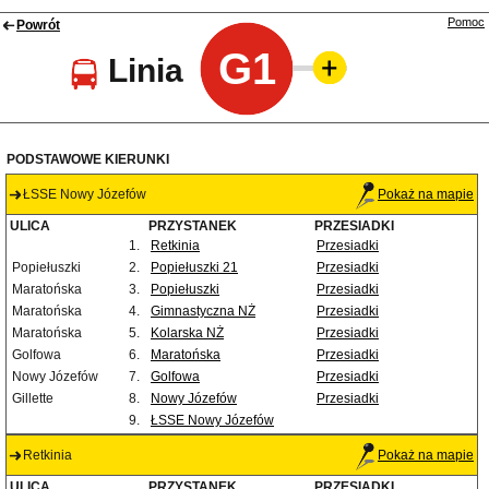
Pomoc
Powrót
G1
Linia
PODSTAWOWE KIERUNKI
ŁSSE Nowy Józefów
Pokaż na mapie
ULICA
PRZYSTANEK
PRZESIADKI
1.
Retkinia
Przesiadki
Popiełuszki
2.
Popiełuszki 21
Przesiadki
Maratońska
3.
Popiełuszki
Przesiadki
Maratońska
4.
Gimnastyczna NŻ
Przesiadki
Maratońska
5.
Kolarska NŻ
Przesiadki
Golfowa
6.
Maratońska
Przesiadki
Nowy Józefów
7.
Golfowa
Przesiadki
Gillette
8.
Nowy Józefów
Przesiadki
9.
ŁSSE Nowy Józefów
Retkinia
Pokaż na mapie
ULICA
PRZYSTANEK
PRZESIADKI