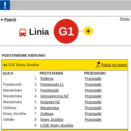
Pomoc
Powrót
G1
Linia
PODSTAWOWE KIERUNKI
ŁSSE Nowy Józefów
Pokaż na mapie
ULICA
PRZYSTANEK
PRZESIADKI
1.
Retkinia
Przesiadki
Popiełuszki
2.
Popiełuszki 21
Przesiadki
Maratońska
3.
Popiełuszki
Przesiadki
Maratońska
4.
Gimnastyczna NŻ
Przesiadki
Maratońska
5.
Kolarska NŻ
Przesiadki
Golfowa
6.
Maratońska
Przesiadki
Nowy Józefów
7.
Golfowa
Przesiadki
Gillette
8.
Nowy Józefów
Przesiadki
9.
ŁSSE Nowy Józefów