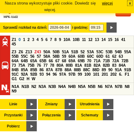
Nasza strona wykorzystuje pliki cookie. Dowiedz się
więcej
x
#
więcej.
Sprawdź rozkład na dzień:
i godzinę:
Z1
0
1
2
3
4
5
6
7
8
9
10A
10B
11
12
13
14
15
16
41
45
Z3
Z6
Z13
Z43
50A
50B
51A
51B
52
53A
53C
53B
54B
55A
55B
55C
56
57
58A
58B
59
60A
60B
60C
60D
61
62
63
64A
64B
65A
65B
66
67
68
69A
69B
70
71A
71B
72A
72B
73
75A
75B
76
77
78
80A
80B
81A
81B
82A
82B
83
84A
84B
85A
85B
86
87A
87B
88A
88B
88C
88D
89
90
91A
91B
91C
92A
92B
93
94
96
97A
97B
99
100
101
201
202
6.
F1
G1
G2
H
W
N1A
N1B
N2
N3A
N3B
N4A
N4B
N5A
N5B
N6
N7A
N7B
N8
N9
Linie
Zmiany
Utrudnienia
Przystanki
Połączenia
Schematy
Pobierz