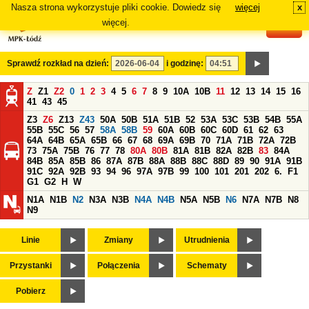
Nasza strona wykorzystuje pliki cookie. Dowiedz się
więcej
x
#
więcej.
Sprawdź rozkład na dzień:
i godzinę:
Z
Z1
Z2
0
1
2
3
4
5
6
7
8
9
10A
10B
11
12
13
14
15
16
41
43
45
Z3
Z6
Z13
Z43
50A
50B
51A
51B
52
53A
53C
53B
54B
55A
55B
55C
56
57
58A
58B
59
60A
60B
60C
60D
61
62
63
64A
64B
65A
65B
66
67
68
69A
69B
70
71A
71B
72A
72B
73
75A
75B
76
77
78
80A
80B
81A
81B
82A
82B
83
84A
84B
85A
85B
86
87A
87B
88A
88B
88C
88D
89
90
91A
91B
91C
92A
92B
93
94
96
97A
97B
99
100
101
201
202
6.
F1
G1
G2
H
W
N1A
N1B
N2
N3A
N3B
N4A
N4B
N5A
N5B
N6
N7A
N7B
N8
N9
Linie
Zmiany
Utrudnienia
Przystanki
Połączenia
Schematy
Pobierz