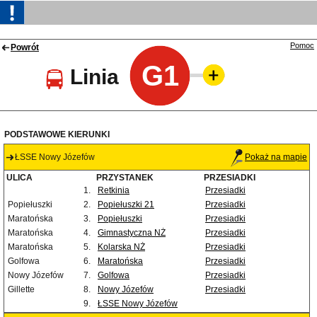
Pomoc
Powrót
G1
Linia
PODSTAWOWE KIERUNKI
ŁSSE Nowy Józefów
Pokaż na mapie
ULICA
PRZYSTANEK
PRZESIADKI
1.
Retkinia
Przesiadki
Popiełuszki
2.
Popiełuszki 21
Przesiadki
Maratońska
3.
Popiełuszki
Przesiadki
Maratońska
4.
Gimnastyczna NŻ
Przesiadki
Maratońska
5.
Kolarska NŻ
Przesiadki
Golfowa
6.
Maratońska
Przesiadki
Nowy Józefów
7.
Golfowa
Przesiadki
Gillette
8.
Nowy Józefów
Przesiadki
9.
ŁSSE Nowy Józefów