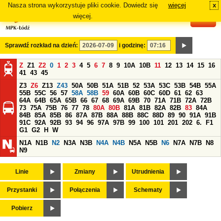
Nasza strona wykorzystuje pliki cookie. Dowiedz się
więcej
x
#
więcej.
Sprawdź rozkład na dzień:
i godzinę:
Z
Z1
Z2
0
1
2
3
4
5
6
7
8
9
10A
10B
11
12
13
14
15
16
41
43
45
Z3
Z6
Z13
Z43
50A
50B
51A
51B
52
53A
53C
53B
54B
55A
55B
55C
56
57
58A
58B
59
60A
60B
60C
60D
61
62
63
64A
64B
65A
65B
66
67
68
69A
69B
70
71A
71B
72A
72B
73
75A
75B
76
77
78
80A
80B
81A
81B
82A
82B
83
84A
84B
85A
85B
86
87A
87B
88A
88B
88C
88D
89
90
91A
91B
91C
92A
92B
93
94
96
97A
97B
99
100
101
201
202
6.
F1
G1
G2
H
W
N1A
N1B
N2
N3A
N3B
N4A
N4B
N5A
N5B
N6
N7A
N7B
N8
N9
Linie
Zmiany
Utrudnienia
Przystanki
Połączenia
Schematy
Pobierz