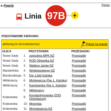
Pomoc
Powrót
97B
Linia
PODSTAWOWE KIERUNKI
Niesięcin (Konstantynów)
Pokaż na mapie
ULICA
PRZYSTANEK
PRZESIADKI
Nowe Sady
1.
zajezdnia MPK NŻ
Przesiadki
Nowe Sady
2.
ROD Olimpijka NŻ
Przesiadki
Nowe Sady
3.
Waltera-Janke NŻ
Przesiadki
Maratońska
4.
Wróblewskiego NŻ
Przesiadki
Bandurskiego
5.
Dw. Łódź Kaliska
Przesiadki
Włókniarzy
6.
Mickiewicza (Dw. Ł. Kaliska)
Przesiadki
Włókniarzy
7.
Karolewska (Dw. Ł. Kaliska)
Przesiadki
8.
Włókniarzy
Przesiadki
Konstantynowska (ZOO
Przesiadki
Krakowska
9.
Orientarium)
Krakowska
10.
Minerska
Przesiadki
Krakowska
11.
Michałowicza NŻ
Przesiadki