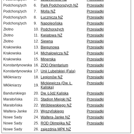
Podchorążych
6.
Park Podchorążych NŻ
Przesiadki
Podchorążych
7.
Molla NŻ
Przesiadki
Podchorążych
8.
Łucznicza NŻ
Przesiadki
Podchorążych
9.
Napoleońska
Przesiadki
Złotno
10.
Podchorążych
Przesiadki
Złotno
11.
Kwiatowa NŻ
Przesiadki
Złotno
12.
Siewna
Przesiadki
Krakowska
13.
Biegunowa
Przesiadki
Krakowska
14.
Michałowicza NŻ
Przesiadki
Krakowska
15.
Minerska
Przesiadki
Konstantynowska
16.
ZOO Orientarium
Przesiadki
Konstantynowska
17.
Unii Lubelskiej (Fala)
Przesiadki
Włókniarzy
18.
Legionów NŻ
Przesiadki
Mickiewicza (Dw. Ł.
Przesiadki
Włókniarzy
19.
Kaliska)
Bandurskiego
20.
Dw. Łódź Kaliska
Przesiadki
Maratońska
21.
Stadion Miejski NŻ
Przesiadki
Maratońska
22.
Wróblewskiego NŻ
Przesiadki
Waltera-Janke
23.
Wyszyńskiego
Przesiadki
Nowe Sady
24.
Waltera-Janke NŻ
Przesiadki
Nowe Sady
25.
ROD Olimpijka NŻ
Przesiadki
Nowe Sady
26.
zajezdnia MPK NŻ