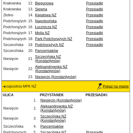
Krakowska
12.
Biegunowa
Przesiadki
Krakowska
13.
Siewna
Przesiadki
Złotno
14.
Kwiatowa NŻ
Przesiadki
Podchorążych
15.
Napoleońska
Przesiadki
Podchorążych
16.
Łucznicza NŻ
Przesiadki
Podchorążych
17.
Molla NŻ
Przesiadki
Podchorążych
18.
Park Podchorążych NŻ
Przesiadki
Szczecińska
19.
Podchorążych NŻ
Przesiadki
Szczecińska
20.
Pancerniaków
Szczecińska NŻ
Niesięcin
21.
(Konstantynów)
Aleksandrowska NŻ
Niesięcin
22.
(Konstantynów)
23.
Niesięcin (Konstantynów)
zajezdnia MPK NŻ
Pokaż na mapie
ULICA
PRZYSTANEK
PRZESIADKI
1.
Niesięcin (Konstantynów)
Aleksandrowska NŻ
Niesięcin
2.
(Konstantynów)
Szczecińska NŻ
Niesięcin
3.
(Konstantynów)
Szczecińska
4.
Pancerniaków
Podchorążych
5.
Szczecińska NŻ
Przesiadki