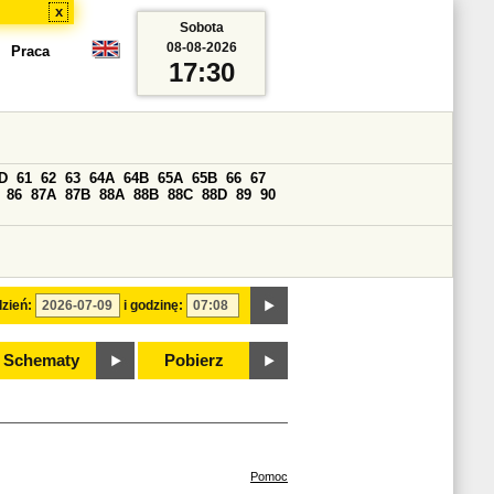
x
Sobota
08-08-2026
Praca
17:30
D
61
62
63
64A
64B
65A
65B
66
67
86
87A
87B
88A
88B
88C
88D
89
90
zień:
i godzinę:
Schematy
Pobierz
Pomoc