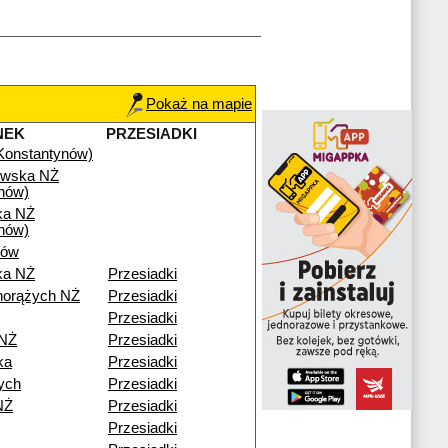
Pokaż na mapie
NEK
PRZESIADKI
(Konstantynów)
owska NŻ
nów)
ka NŻ
nów)
ków
ka NŻ
Przesiadki
horążych NŻ
Przesiadki
Przesiadki
 NŻ
Przesiadki
ka
Przesiadki
ych
Przesiadki
NŻ
Przesiadki
Przesiadki