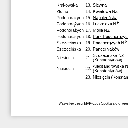
Krakowska
13.
Siewna
Złotno
14.
Kwiatowa NŻ
Podchorążych
15.
Napoleońska
Podchorążych
16.
Łucznicza NŻ
Podchorążych
17.
Molla NŻ
Podchorążych
18.
Park Podchorąży
Szczecińska
19.
Podchorążych NŻ
Szczecińska
20.
Pancerniaków
Szczecińska NŻ
Niesięcin
21.
(Konstantynów)
Aleksandrowska 
Niesięcin
22.
(Konstantynów)
23.
Niesięcin (Konsta
Wszystkie treści MPK-Łódź Spółka z o.o. op