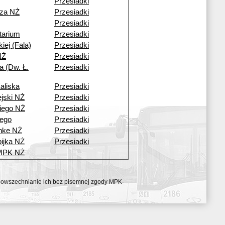
Przesiadki
cza NŻ
Przesiadki
Przesiadki
tarium
Przesiadki
kiej (Fala)
Przesiadki
NŻ
Przesiadki
a (Dw. Ł.
Przesiadki
aliska
Przesiadki
ejski NŻ
Przesiadki
iego NŻ
Przesiadki
ego
Przesiadki
nke NŻ
Przesiadki
ijka NŻ
Przesiadki
 MPK NŻ
ozpowszechnianie ich bez pisemnej zgody MPK-