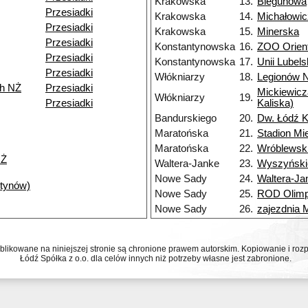
Krakowska
13.
Biegunowa
Przesiadki
Krakowska
14.
Michałowi
Przesiadki
Krakowska
15.
Minerska
Przesiadki
Konstantynowska
16.
ZOO Orien
Przesiadki
Konstantynowska
17.
Unii Lubels
Przesiadki
Włókniarzy
18.
Legionów 
ch NŻ
Przesiadki
Mickiewicz
Włókniarzy
19.
Przesiadki
Kaliska)
Bandurskiego
20.
Dw. Łódź K
Maratońska
21.
Stadion Mi
Maratońska
22.
Wróblewsk
NŻ
Waltera-Janke
23.
Wyszyński
Nowe Sady
24.
Waltera-Ja
ntynów)
Nowe Sady
25.
ROD Olimp
Nowe Sady
26.
zajezdnia
ublikowane na niniejszej stronie są chronione prawem autorskim. Kopiowanie i r
Łódź Spółka z o.o. dla celów innych niż potrzeby własne jest zabronione.