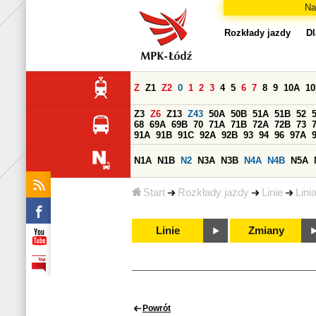
Na
Rozkłady jazdy
Dl
Z
Z1
Z2
0
1
2
3
4
5
6
7
8
9
10A
1
Z3
Z6
Z13
Z43
50A
50B
51A
51B
52
68
69A
69B
70
71A
71B
72A
72B
73
91A
91B
91C
92A
92B
93
94
96
97A
N1A
N1B
N2
N3A
N3B
N4A
N4B
N5A
Start
Rozkłady jazdy
Linie
Lini
Linie
Zmiany
Powrót