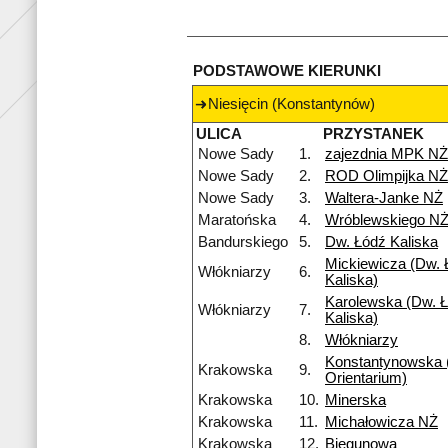
PODSTAWOWE KIERUNKI
Niesięcin (Konstantynów)
ULICA
PRZYSTANEK
Nowe Sady
1.
zajezdnia MPK NŻ
Nowe Sady
2.
ROD Olimpijka NŻ
Nowe Sady
3.
Waltera-Janke NŻ
Maratońska
4.
Wróblewskiego N
Bandurskiego
5.
Dw. Łódź Kaliska
Mickiewicza (Dw. 
Włókniarzy
6.
Kaliska)
Karolewska (Dw. Ł
Włókniarzy
7.
Kaliska)
8.
Włókniarzy
Konstantynowska
Krakowska
9.
Orientarium)
Krakowska
10.
Minerska
Krakowska
11.
Michałowicza NŻ
Krakowska
12.
Biegunowa