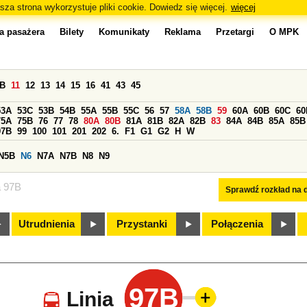
sza strona wykorzystuje pliki cookie. Dowiedz się więcej.
więcej
a pasażera
Bilety
Komunikaty
Reklama
Przetargi
O MPK
0B
11
12
13
14
15
16
41
43
45
53A
53C
53B
54B
55A
55B
55C
56
57
58A
58B
59
60A
60B
60C
60
75A
75B
76
77
78
80A
80B
81A
81B
82A
82B
83
84A
84B
85A
85B
97B
99
100
101
201
202
6.
F1
G1
G2
H
W
N5B
N6
N7A
N7B
N8
N9
a 97B
Sprawdź rozkład na d
Utrudnienia
Przystanki
Połączenia
97B
Linia