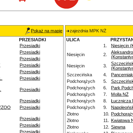
Pokaż na mapie
zajezdnia MPK NŻ
PRZESIADKI
ULICA
PRZYSTA
Przesiadki
1.
Niesięcin 
Przesiadki
Aleksandr
Niesięcin
2.
(Konstanty
Przesiadki
Szczecińs
Ż
Przesiadki
Niesięcin
3.
(Konstanty
Przesiadki
Szczecińska
4.
Pancernia
Ł.
Przesiadki
Podchorążych
5.
Szczecińs
Podchorążych
6.
Park Podc
.
Przesiadki
Podchorążych
7.
Molla NŻ
Przesiadki
Podchorążych
8.
Łucznicza
 (ZOO
Przesiadki
Podchorążych
9.
Napoleońs
Złotno
10.
Podchorąż
Przesiadki
Złotno
11.
Kwiatowa 
Przesiadki
Złotno
12.
Siewna
Przesiadki