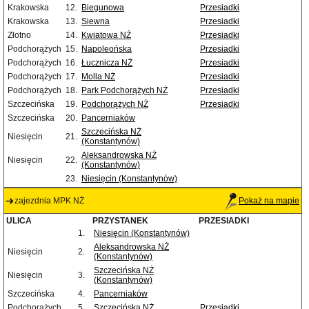
Krakowska
12.
Biegunowa
Przesiadki
Krakowska
13.
Siewna
Przesiadki
Złotno
14.
Kwiatowa NŻ
Przesiadki
Podchorążych
15.
Napoleońska
Przesiadki
Podchorążych
16.
Łucznicza NŻ
Przesiadki
Podchorążych
17.
Molla NŻ
Przesiadki
Podchorążych
18.
Park Podchorążych NŻ
Przesiadki
Szczecińska
19.
Podchorążych NŻ
Przesiadki
Szczecińska
20.
Pancerniaków
Szczecińska NŻ
Niesięcin
21.
(Konstantynów)
Aleksandrowska NŻ
Niesięcin
22.
(Konstantynów)
23.
Niesięcin (Konstantynów)
zajezdnia MPK NŻ
Pokaż na mapie
ULICA
PRZYSTANEK
PRZESIADKI
1.
Niesięcin (Konstantynów)
Aleksandrowska NŻ
Niesięcin
2.
(Konstantynów)
Szczecińska NŻ
Niesięcin
3.
(Konstantynów)
Szczecińska
4.
Pancerniaków
Podchorążych
5.
Szczecińska NŻ
Przesiadki