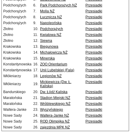
Podchorążych
6.
Park Podchorążych NŻ
Przesiadki
Podchorążych
7.
Molla NŻ
Przesiadki
Podchorążych
8.
Łucznicza NŻ
Przesiadki
Podchorążych
9.
Napoleońska
Przesiadki
Złotno
10.
Podchorążych
Przesiadki
Złotno
11.
Kwiatowa NŻ
Przesiadki
Złotno
12.
Siewna
Przesiadki
Krakowska
13.
Biegunowa
Przesiadki
Krakowska
14.
Michałowicza NŻ
Przesiadki
Krakowska
15.
Minerska
Przesiadki
Konstantynowska
16.
ZOO Orientarium
Przesiadki
Konstantynowska
17.
Unii Lubelskiej (Fala)
Przesiadki
Włókniarzy
18.
Legionów NŻ
Przesiadki
Mickiewicza (Dw. Ł.
Przesiadki
Włókniarzy
19.
Kaliska)
Bandurskiego
20.
Dw. Łódź Kaliska
Przesiadki
Maratońska
21.
Stadion Miejski NŻ
Przesiadki
Maratońska
22.
Wróblewskiego NŻ
Przesiadki
Waltera-Janke
23.
Wyszyńskiego
Przesiadki
Nowe Sady
24.
Waltera-Janke NŻ
Przesiadki
Nowe Sady
25.
ROD Olimpijka NŻ
Przesiadki
Nowe Sady
26.
zajezdnia MPK NŻ