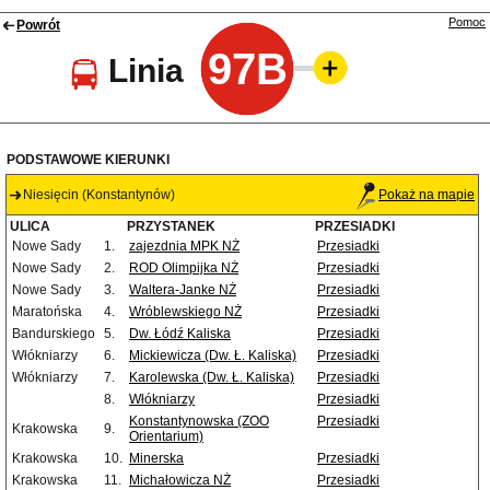
Pomoc
Powrót
97B
Linia
PODSTAWOWE KIERUNKI
Niesięcin (Konstantynów)
Pokaż na mapie
ULICA
PRZYSTANEK
PRZESIADKI
Nowe Sady
1.
zajezdnia MPK NŻ
Przesiadki
Nowe Sady
2.
ROD Olimpijka NŻ
Przesiadki
Nowe Sady
3.
Waltera-Janke NŻ
Przesiadki
Maratońska
4.
Wróblewskiego NŻ
Przesiadki
Bandurskiego
5.
Dw. Łódź Kaliska
Przesiadki
Włókniarzy
6.
Mickiewicza (Dw. Ł. Kaliska)
Przesiadki
Włókniarzy
7.
Karolewska (Dw. Ł. Kaliska)
Przesiadki
8.
Włókniarzy
Przesiadki
Konstantynowska (ZOO
Przesiadki
Krakowska
9.
Orientarium)
Krakowska
10.
Minerska
Przesiadki
Krakowska
11.
Michałowicza NŻ
Przesiadki