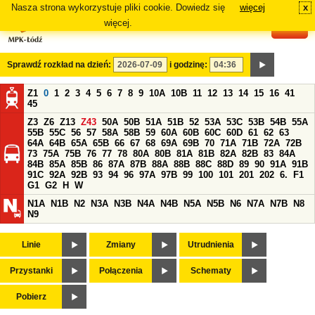
Nasza strona wykorzystuje pliki cookie. Dowiedz się
więcej
x
#
więcej.
Sprawdź rozkład na dzień:
i godzinę:
Z1
0
1
2
3
4
5
6
7
8
9
10A
10B
11
12
13
14
15
16
41
45
Z3
Z6
Z13
Z43
50A
50B
51A
51B
52
53A
53C
53B
54B
55A
55B
55C
56
57
58A
58B
59
60A
60B
60C
60D
61
62
63
64A
64B
65A
65B
66
67
68
69A
69B
70
71A
71B
72A
72B
73
75A
75B
76
77
78
80A
80B
81A
81B
82A
82B
83
84A
84B
85A
85B
86
87A
87B
88A
88B
88C
88D
89
90
91A
91B
91C
92A
92B
93
94
96
97A
97B
99
100
101
201
202
6.
F1
G1
G2
H
W
N1A
N1B
N2
N3A
N3B
N4A
N4B
N5A
N5B
N6
N7A
N7B
N8
N9
Linie
Zmiany
Utrudnienia
Przystanki
Połączenia
Schematy
Pobierz