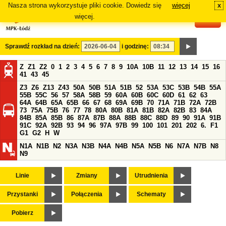
Nasza strona wykorzystuje pliki cookie. Dowiedz się
więcej
x
#
więcej.
Sprawdź rozkład na dzień:
i godzinę:
Z
Z1
Z2
0
1
2
3
4
5
6
7
8
9
10A
10B
11
12
13
14
15
16
41
43
45
Z3
Z6
Z13
Z43
50A
50B
51A
51B
52
53A
53C
53B
54B
55A
55B
55C
56
57
58A
58B
59
60A
60B
60C
60D
61
62
63
64A
64B
65A
65B
66
67
68
69A
69B
70
71A
71B
72A
72B
73
75A
75B
76
77
78
80A
80B
81A
81B
82A
82B
83
84A
84B
85A
85B
86
87A
87B
88A
88B
88C
88D
89
90
91A
91B
91C
92A
92B
93
94
96
97A
97B
99
100
101
201
202
6.
F1
G1
G2
H
W
N1A
N1B
N2
N3A
N3B
N4A
N4B
N5A
N5B
N6
N7A
N7B
N8
N9
Linie
Zmiany
Utrudnienia
Przystanki
Połączenia
Schematy
Pobierz