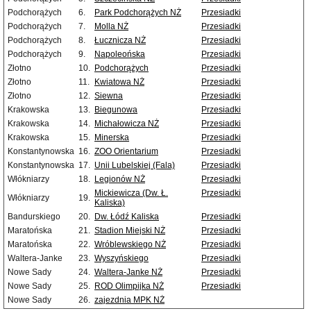
Podchorążych
6.
Park Podchorążych NŻ
Przesiadki
Podchorążych
7.
Molla NŻ
Przesiadki
Podchorążych
8.
Łucznicza NŻ
Przesiadki
Podchorążych
9.
Napoleońska
Przesiadki
Złotno
10.
Podchorążych
Przesiadki
Złotno
11.
Kwiatowa NŻ
Przesiadki
Złotno
12.
Siewna
Przesiadki
Krakowska
13.
Biegunowa
Przesiadki
Krakowska
14.
Michałowicza NŻ
Przesiadki
Krakowska
15.
Minerska
Przesiadki
Konstantynowska
16.
ZOO Orientarium
Przesiadki
Konstantynowska
17.
Unii Lubelskiej (Fala)
Przesiadki
Włókniarzy
18.
Legionów NŻ
Przesiadki
Mickiewicza (Dw. Ł.
Przesiadki
Włókniarzy
19.
Kaliska)
Bandurskiego
20.
Dw. Łódź Kaliska
Przesiadki
Maratońska
21.
Stadion Miejski NŻ
Przesiadki
Maratońska
22.
Wróblewskiego NŻ
Przesiadki
Waltera-Janke
23.
Wyszyńskiego
Przesiadki
Nowe Sady
24.
Waltera-Janke NŻ
Przesiadki
Nowe Sady
25.
ROD Olimpijka NŻ
Przesiadki
Nowe Sady
26.
zajezdnia MPK NŻ