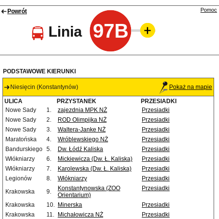
Pomoc
Powrót
97B
Linia
PODSTAWOWE KIERUNKI
Niesięcin (Konstantynów)
Pokaż na mapie
ULICA
PRZYSTANEK
PRZESIADKI
Nowe Sady
1.
zajezdnia MPK NŻ
Przesiadki
Nowe Sady
2.
ROD Olimpijka NŻ
Przesiadki
Nowe Sady
3.
Waltera-Janke NŻ
Przesiadki
Maratońska
4.
Wróblewskiego NŻ
Przesiadki
Bandurskiego
5.
Dw. Łódź Kaliska
Przesiadki
Włókniarzy
6.
Mickiewicza (Dw. Ł. Kaliska)
Przesiadki
Włókniarzy
7.
Karolewska (Dw. Ł. Kaliska)
Przesiadki
Legionów
8.
Włókniarzy
Przesiadki
Konstantynowska (ZOO
Przesiadki
Krakowska
9.
Orientarium)
Krakowska
10.
Minerska
Przesiadki
Krakowska
11.
Michałowicza NŻ
Przesiadki