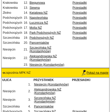
Krakowska
12.
Biegunowa
Przesiadki
Krakowska
13.
Siewna
Przesiadki
Złotno
14.
Kwiatowa NŻ
Przesiadki
Podchorążych
15.
Napoleońska
Przesiadki
Podchorążych
16.
Łucznicza NŻ
Przesiadki
Podchorążych
17.
Molla NŻ
Przesiadki
Podchorążych
18.
Park Podchorążych NŻ
Przesiadki
Szczecińska
19.
Podchorążych NŻ
Przesiadki
Szczecińska
20.
Pancerniaków
Szczecińska NŻ
Niesięcin
21.
(Konstantynów)
Aleksandrowska NŻ
Niesięcin
22.
(Konstantynów)
23.
Niesięcin (Konstantynów)
zajezdnia MPK NŻ
Pokaż na mapie
ULICA
PRZYSTANEK
PRZESIADKI
1.
Niesięcin (Konstantynów)
Aleksandrowska NŻ
Niesięcin
2.
(Konstantynów)
Szczecińska NŻ
Niesięcin
3.
(Konstantynów)
Szczecińska
4.
Pancerniaków
Podchorążych
5.
Szczecińska NŻ
Przesiadki