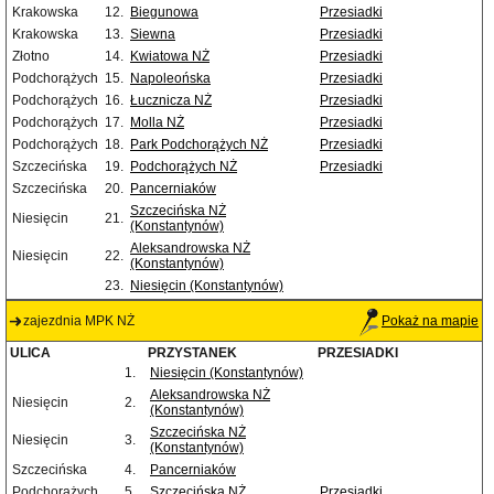
Krakowska
12.
Biegunowa
Przesiadki
Krakowska
13.
Siewna
Przesiadki
Złotno
14.
Kwiatowa NŻ
Przesiadki
Podchorążych
15.
Napoleońska
Przesiadki
Podchorążych
16.
Łucznicza NŻ
Przesiadki
Podchorążych
17.
Molla NŻ
Przesiadki
Podchorążych
18.
Park Podchorążych NŻ
Przesiadki
Szczecińska
19.
Podchorążych NŻ
Przesiadki
Szczecińska
20.
Pancerniaków
Szczecińska NŻ
Niesięcin
21.
(Konstantynów)
Aleksandrowska NŻ
Niesięcin
22.
(Konstantynów)
23.
Niesięcin (Konstantynów)
zajezdnia MPK NŻ
Pokaż na mapie
ULICA
PRZYSTANEK
PRZESIADKI
1.
Niesięcin (Konstantynów)
Aleksandrowska NŻ
Niesięcin
2.
(Konstantynów)
Szczecińska NŻ
Niesięcin
3.
(Konstantynów)
Szczecińska
4.
Pancerniaków
Podchorążych
5.
Szczecińska NŻ
Przesiadki