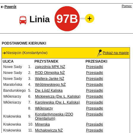
Pomoc
Powrót
97B
Linia
PODSTAWOWE KIERUNKI
Niesięcin (Konstantynów)
Pokaż na mapie
ULICA
PRZYSTANEK
PRZESIADKI
Nowe Sady
1.
zajezdnia MPK NŻ
Przesiadki
Nowe Sady
2.
ROD Olimpijka NŻ
Przesiadki
Nowe Sady
3.
Waltera-Janke NŻ
Przesiadki
Maratońska
4.
Wróblewskiego NŻ
Przesiadki
Bandurskiego
5.
Dw. Łódź Kaliska
Przesiadki
Włókniarzy
6.
Mickiewicza (Dw. Ł. Kaliska)
Przesiadki
Włókniarzy
7.
Karolewska (Dw. Ł. Kaliska)
Przesiadki
8.
Włókniarzy
Przesiadki
Konstantynowska (ZOO
Przesiadki
Krakowska
9.
Orientarium)
Krakowska
10.
Minerska
Przesiadki
Krakowska
11.
Michałowicza NŻ
Przesiadki