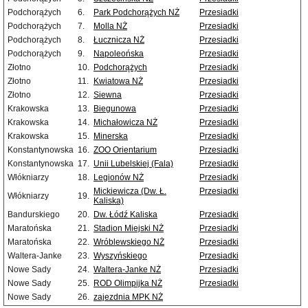
Podchorążych
6.
Park Podchorążych NŻ
Przesiadki
Podchorążych
7.
Molla NŻ
Przesiadki
Podchorążych
8.
Łucznicza NŻ
Przesiadki
Podchorążych
9.
Napoleońska
Przesiadki
Złotno
10.
Podchorążych
Przesiadki
Złotno
11.
Kwiatowa NŻ
Przesiadki
Złotno
12.
Siewna
Przesiadki
Krakowska
13.
Biegunowa
Przesiadki
Krakowska
14.
Michałowicza NŻ
Przesiadki
Krakowska
15.
Minerska
Przesiadki
Konstantynowska
16.
ZOO Orientarium
Przesiadki
Konstantynowska
17.
Unii Lubelskiej (Fala)
Przesiadki
Włókniarzy
18.
Legionów NŻ
Przesiadki
Mickiewicza (Dw. Ł.
Przesiadki
Włókniarzy
19.
Kaliska)
Bandurskiego
20.
Dw. Łódź Kaliska
Przesiadki
Maratońska
21.
Stadion Miejski NŻ
Przesiadki
Maratońska
22.
Wróblewskiego NŻ
Przesiadki
Waltera-Janke
23.
Wyszyńskiego
Przesiadki
Nowe Sady
24.
Waltera-Janke NŻ
Przesiadki
Nowe Sady
25.
ROD Olimpijka NŻ
Przesiadki
Nowe Sady
26.
zajezdnia MPK NŻ