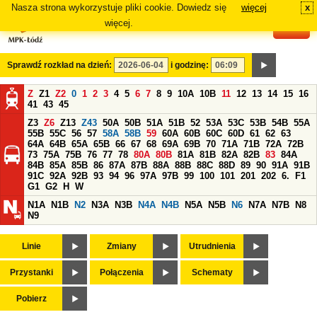
Nasza strona wykorzystuje pliki cookie. Dowiedz się
więcej
x
#
więcej.
Sprawdź rozkład na dzień:
i godzinę:
Z
Z1
Z2
0
1
2
3
4
5
6
7
8
9
10A
10B
11
12
13
14
15
16
41
43
45
Z3
Z6
Z13
Z43
50A
50B
51A
51B
52
53A
53C
53B
54B
55A
55B
55C
56
57
58A
58B
59
60A
60B
60C
60D
61
62
63
64A
64B
65A
65B
66
67
68
69A
69B
70
71A
71B
72A
72B
73
75A
75B
76
77
78
80A
80B
81A
81B
82A
82B
83
84A
84B
85A
85B
86
87A
87B
88A
88B
88C
88D
89
90
91A
91B
91C
92A
92B
93
94
96
97A
97B
99
100
101
201
202
6.
F1
G1
G2
H
W
N1A
N1B
N2
N3A
N3B
N4A
N4B
N5A
N5B
N6
N7A
N7B
N8
N9
Linie
Zmiany
Utrudnienia
Przystanki
Połączenia
Schematy
Pobierz