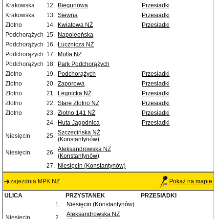
Krakowska
12.
Biegunowa
Przesiadki
Krakowska
13.
Siewna
Przesiadki
Złotno
14.
Kwiatowa NŻ
Przesiadki
Podchorążych
15.
Napoleońska
Podchorążych
16.
Łucznicza NŻ
Podchorążych
17.
Molla NŻ
Podchorążych
18.
Park Podchorążych
Złotno
19.
Podchorążych
Przesiadki
Złotno
20.
Zaporowa
Przesiadki
Złotno
21.
Legnicka NŻ
Przesiadki
Złotno
22.
Stare Złotno NŻ
Przesiadki
Złotno
23.
Złotno 141 NŻ
Przesiadki
24.
Huta Jagodnica
Przesiadki
Szczecińska NŻ
Niesięcin
25.
(Konstantynów)
Aleksandrowska NŻ
Niesięcin
26.
(Konstantynów)
27.
Niesięcin (Konstantynów)
zajezdnia MPK NŻ
Pokaż na mapie
ULICA
PRZYSTANEK
PRZESIADKI
1.
Niesięcin (Konstantynów)
Aleksandrowska NŻ
Niesięcin
2.