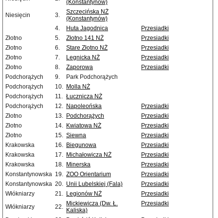
(Konstantynów)
Szczecińska NŻ
Niesięcin
3.
(Konstantynów)
4.
Huta Jagodnica
Przesiadki
Złotno
5.
Złotno 141 NŻ
Przesiadki
Złotno
6.
Stare Złotno NŻ
Przesiadki
Złotno
7.
Legnicka NŻ
Przesiadki
Złotno
8.
Zaporowa
Przesiadki
Podchorążych
9.
Park Podchorążych
Podchorążych
10.
Molla NŻ
Podchorążych
11.
Łucznicza NŻ
Podchorążych
12.
Napoleońska
Przesiadki
Złotno
13.
Podchorążych
Przesiadki
Złotno
14.
Kwiatowa NŻ
Przesiadki
Złotno
15.
Siewna
Przesiadki
Krakowska
16.
Biegunowa
Przesiadki
Krakowska
17.
Michałowicza NŻ
Przesiadki
Krakowska
18.
Minerska
Przesiadki
Konstantynowska
19.
ZOO Orientarium
Przesiadki
Konstantynowska
20.
Unii Lubelskiej (Fala)
Przesiadki
Włókniarzy
21.
Legionów NŻ
Przesiadki
Mickiewicza (Dw. Ł.
Przesiadki
Włókniarzy
22.
Kaliska)