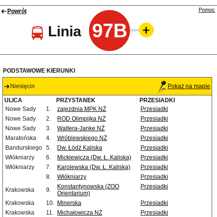
Pomoc
Powrót
97B
Linia
PODSTAWOWE KIERUNKI
Niesięcin
Pokaż na mapie
ULICA
PRZYSTANEK
PRZESIADKI
Nowe Sady
1.
zajezdnia MPK NŻ
Przesiadki
Nowe Sady
2.
ROD Olimpijka NŻ
Przesiadki
Nowe Sady
3.
Waltera-Janke NŻ
Przesiadki
Maratońska
4.
Wróblewskiego NŻ
Przesiadki
Bandurskiego
5.
Dw. Łódź Kaliska
Przesiadki
Włókniarzy
6.
Mickiewicza (Dw. Ł. Kaliska)
Przesiadki
Włókniarzy
7.
Karolewska (Dw. Ł. Kaliska)
Przesiadki
8.
Włókniarzy
Przesiadki
Konstantynowska (ZOO
Przesiadki
Krakowska
9.
Orientarium)
Krakowska
10.
Minerska
Przesiadki
Krakowska
11.
Michałowicza NŻ
Przesiadki