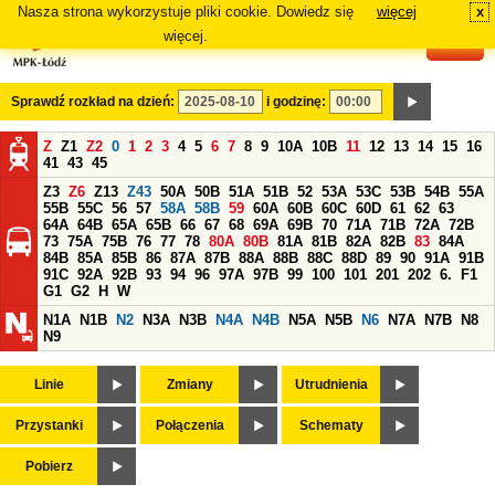
Nasza strona wykorzystuje pliki cookie. Dowiedz się
więcej
x
#
więcej.
Sprawdź rozkład na dzień:
i godzinę:
Z
Z1
Z2
0
1
2
3
4
5
6
7
8
9
10A
10B
11
12
13
14
15
16
41
43
45
Z3
Z6
Z13
Z43
50A
50B
51A
51B
52
53A
53C
53B
54B
55A
55B
55C
56
57
58A
58B
59
60A
60B
60C
60D
61
62
63
64A
64B
65A
65B
66
67
68
69A
69B
70
71A
71B
72A
72B
73
75A
75B
76
77
78
80A
80B
81A
81B
82A
82B
83
84A
84B
85A
85B
86
87A
87B
88A
88B
88C
88D
89
90
91A
91B
91C
92A
92B
93
94
96
97A
97B
99
100
101
201
202
6.
F1
G1
G2
H
W
N1A
N1B
N2
N3A
N3B
N4A
N4B
N5A
N5B
N6
N7A
N7B
N8
N9
Linie
Zmiany
Utrudnienia
Przystanki
Połączenia
Schematy
Pobierz