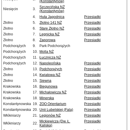
(Konstantynów)
Szczecińska NŻ
Niesięcin
3.
(Konstantynów)
4.
Huta Jagodnica
Przesiadki
Złotno
5.
Złotno 141 NŻ
Przesiadki
Złotno
6.
Stare Złotno NŻ
Przesiadki
Złotno
7.
Legnicka NŻ
Przesiadki
Złotno
8.
Zaporowa
Przesiadki
Podchorążych
9.
Park Podchorążych
Podchorążych
10.
Molla NŻ
Podchorążych
11.
Łucznicza NŻ
Podchorążych
12.
Napoleońska
Przesiadki
Złotno
13.
Podchorążych
Przesiadki
Złotno
14.
Kwiatowa NŻ
Przesiadki
Złotno
15.
Siewna
Przesiadki
Krakowska
16.
Biegunowa
Przesiadki
Krakowska
17.
Michałowicza NŻ
Przesiadki
Krakowska
18.
Minerska
Przesiadki
Konstantynowska
19.
ZOO Orientarium
Przesiadki
Konstantynowska
20.
Unii Lubelskiej (Fala)
Przesiadki
Włókniarzy
21.
Legionów NŻ
Przesiadki
Mickiewicza (Dw. Ł.
Przesiadki
Włókniarzy
22.
Kaliska)