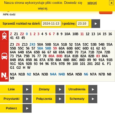
Nasza strona wykorzystuje pliki cookie. Dowiedz się
więcej
x
#
więcej.
Sprawdź rozkład na dzień:
i godzinę:
Z
Z1
Z2
0
1
2
3
4
5
6
7
8
9
10A
10B
11
12
13
14
15
16
41
43
45
Z3
Z6
Z13
Z43
50A
50B
51A
51B
52
53A
53C
53B
54B
55A
55B
55C
56
57
58A
58B
59
60A
60B
60C
60D
61
62
63
64A
64B
65A
65B
66
67
68
69A
69B
70
71A
71B
72A
72B
73
75A
75B
76
77
78
80A
80B
81A
81B
82A
82B
83
84A
84B
85A
85B
86
87A
87B
88A
88B
88C
88D
89
90
91A
91B
91C
92A
92B
93
94
96
97A
97B
99
100
101
201
202
6.
F1
G1
G2
H
W
N1A
N1B
N2
N3A
N3B
N4A
N4B
N5A
N5B
N6
N7A
N7B
N8
N9
Linie
Zmiany
Utrudnienia
Przystanki
Połączenia
Schematy
Pobierz