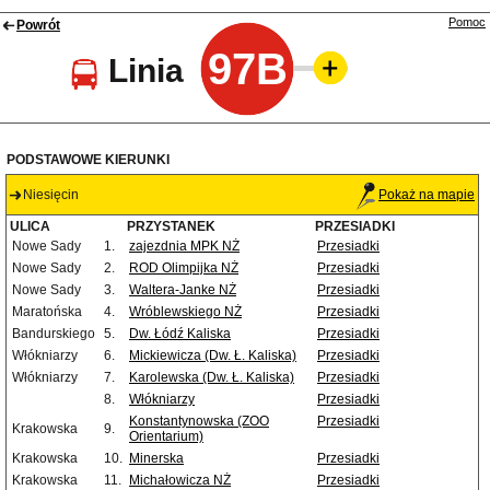
Pomoc
Powrót
97B
Linia
PODSTAWOWE KIERUNKI
Niesięcin
Pokaż na mapie
ULICA
PRZYSTANEK
PRZESIADKI
Nowe Sady
1.
zajezdnia MPK NŻ
Przesiadki
Nowe Sady
2.
ROD Olimpijka NŻ
Przesiadki
Nowe Sady
3.
Waltera-Janke NŻ
Przesiadki
Maratońska
4.
Wróblewskiego NŻ
Przesiadki
Bandurskiego
5.
Dw. Łódź Kaliska
Przesiadki
Włókniarzy
6.
Mickiewicza (Dw. Ł. Kaliska)
Przesiadki
Włókniarzy
7.
Karolewska (Dw. Ł. Kaliska)
Przesiadki
8.
Włókniarzy
Przesiadki
Konstantynowska (ZOO
Przesiadki
Krakowska
9.
Orientarium)
Krakowska
10.
Minerska
Przesiadki
Krakowska
11.
Michałowicza NŻ
Przesiadki