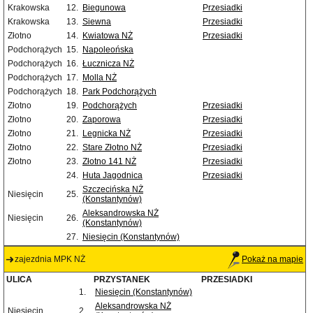
Krakowska
12.
Biegunowa
Przesiadki
Krakowska
13.
Siewna
Przesiadki
Złotno
14.
Kwiatowa NŻ
Przesiadki
Podchorążych
15.
Napoleońska
Podchorążych
16.
Łucznicza NŻ
Podchorążych
17.
Molla NŻ
Podchorążych
18.
Park Podchorążych
Złotno
19.
Podchorążych
Przesiadki
Złotno
20.
Zaporowa
Przesiadki
Złotno
21.
Legnicka NŻ
Przesiadki
Złotno
22.
Stare Złotno NŻ
Przesiadki
Złotno
23.
Złotno 141 NŻ
Przesiadki
24.
Huta Jagodnica
Przesiadki
Szczecińska NŻ
Niesięcin
25.
(Konstantynów)
Aleksandrowska NŻ
Niesięcin
26.
(Konstantynów)
27.
Niesięcin (Konstantynów)
zajezdnia MPK NŻ
Pokaż na mapie
ULICA
PRZYSTANEK
PRZESIADKI
1.
Niesięcin (Konstantynów)
Aleksandrowska NŻ
Niesięcin
2.