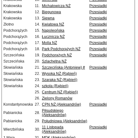
Krakowska
11.
Michałowicza NŻ
Przesiadki
Krakowska
12.
Biegunowa
Przesiadki
Krakowska
13.
Siewna
Przesiadki
Złotno
14.
Kwiatowa NŻ
Przesiadki
Podchorążych
15.
Napoleońska
Przesiadki
Podchorążych
16.
Łucznicza NŻ
Przesiadki
Podchorążych
17.
Molla NŻ
Przesiadki
Podchorążych
18.
Park Podchorążych NŻ
Przesiadki
Szczecińska
19.
Podchorążych NŻ
Przesiadki
Szczecińska
20.
Szlachetna NŻ
Słowiańska
21.
Szczecińska (Antoniew) #
Przesiadki
Słowiańska
22.
Wysoka NŻ (Rąbień)
Słowiańska
23.
Szaraka NŻ (Rąbień)
Słowiańska
24.
szkoła (Rąbień)
25.
Centrum NŻ (Rąbień)
26.
Zielony Romanów
Konstantynowska
27.
CPN NŻ (Aleksandrów)
Przesiadki
Piłsudskiego
Pabianicka
28.
(Aleksandrów)
Pabianicka
29.
Południowa (Aleksandrów)
11 Listopada
Przesiadki
Wierzbińska
30.
(Aleksandrów)
1 Maja
31.
MDK (Aleksandrów)