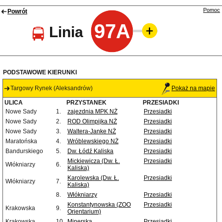
Pomoc
Powrót
97A
Linia
PODSTAWOWE KIERUNKI
Targowy Rynek (Aleksandrów)
Pokaż na mapie
ULICA
PRZYSTANEK
PRZESIADKI
Nowe Sady
1.
zajezdnia MPK NŻ
Przesiadki
Nowe Sady
2.
ROD Olimpijka NŻ
Przesiadki
Nowe Sady
3.
Waltera-Janke NŻ
Przesiadki
Maratońska
4.
Wróblewskiego NŻ
Przesiadki
Bandurskiego
5.
Dw. Łódź Kaliska
Przesiadki
Mickiewicza (Dw. Ł.
Przesiadki
Włókniarzy
6.
Kaliska)
Karolewska (Dw. Ł.
Przesiadki
Włókniarzy
7.
Kaliska)
8.
Włókniarzy
Przesiadki
Konstantynowska (ZOO
Przesiadki
Krakowska
9.
Orientarium)
Krakowska
10.
Minerska
Przesiadki