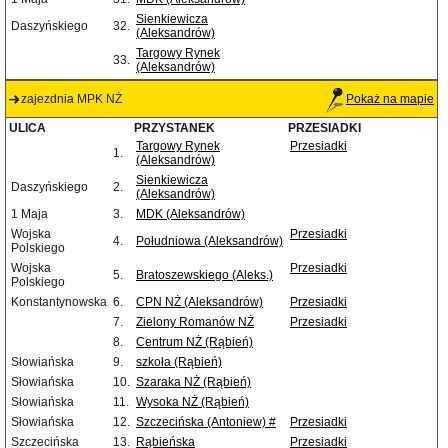
Sienkiewicza
Daszyńskiego
32.
(Aleksandrów)
Targowy Rynek
33.
(Aleksandrów)
zajezdnia MPK NŻ
Pokaż na mapie
ULICA
PRZYSTANEK
PRZESIADKI
Targowy Rynek
Przesiadki
1.
(Aleksandrów)
Sienkiewicza
Daszyńskiego
2.
(Aleksandrów)
1 Maja
3.
MDK (Aleksandrów)
Wojska
Przesiadki
4.
Południowa (Aleksandrów)
Polskiego
Wojska
Przesiadki
5.
Bratoszewskiego (Aleks.)
Polskiego
Konstantynowska
6.
CPN NŻ (Aleksandrów)
Przesiadki
7.
Zielony Romanów NŻ
Przesiadki
8.
Centrum NŻ (Rąbień)
Słowiańska
9.
szkoła (Rąbień)
Słowiańska
10.
Szaraka NŻ (Rąbień)
Słowiańska
11.
Wysoka NŻ (Rąbień)
Słowiańska
12.
Szczecińska (Antoniew) #
Przesiadki
Szczecińska
13.
Rąbieńska
Przesiadki