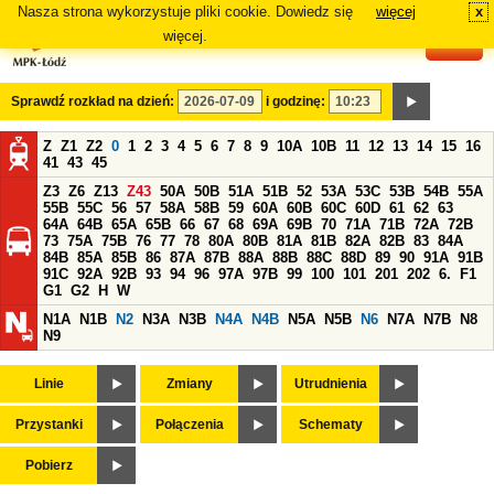
Nasza strona wykorzystuje pliki cookie. Dowiedz się
więcej
x
#
więcej.
Sprawdź rozkład na dzień:
i godzinę:
Z
Z1
Z2
0
1
2
3
4
5
6
7
8
9
10A
10B
11
12
13
14
15
16
41
43
45
Z3
Z6
Z13
Z43
50A
50B
51A
51B
52
53A
53C
53B
54B
55A
55B
55C
56
57
58A
58B
59
60A
60B
60C
60D
61
62
63
64A
64B
65A
65B
66
67
68
69A
69B
70
71A
71B
72A
72B
73
75A
75B
76
77
78
80A
80B
81A
81B
82A
82B
83
84A
84B
85A
85B
86
87A
87B
88A
88B
88C
88D
89
90
91A
91B
91C
92A
92B
93
94
96
97A
97B
99
100
101
201
202
6.
F1
G1
G2
H
W
N1A
N1B
N2
N3A
N3B
N4A
N4B
N5A
N5B
N6
N7A
N7B
N8
N9
Linie
Zmiany
Utrudnienia
Przystanki
Połączenia
Schematy
Pobierz