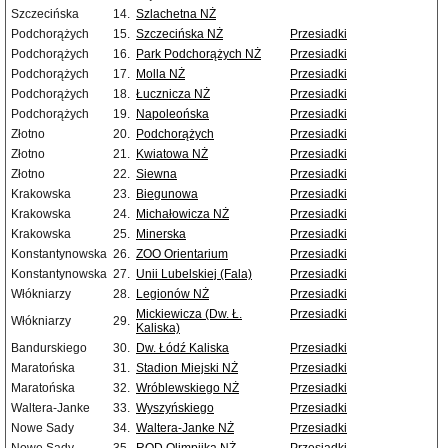
Szczecińska
14.
Szlachetna NŻ
Podchorążych
15.
Szczecińska NŻ
Przesiadki
Podchorążych
16.
Park Podchorążych NŻ
Przesiadki
Podchorążych
17.
Molla NŻ
Przesiadki
Podchorążych
18.
Łucznicza NŻ
Przesiadki
Podchorążych
19.
Napoleońska
Przesiadki
Złotno
20.
Podchorążych
Przesiadki
Złotno
21.
Kwiatowa NŻ
Przesiadki
Złotno
22.
Siewna
Przesiadki
Krakowska
23.
Biegunowa
Przesiadki
Krakowska
24.
Michałowicza NŻ
Przesiadki
Krakowska
25.
Minerska
Przesiadki
Konstantynowska
26.
ZOO Orientarium
Przesiadki
Konstantynowska
27.
Unii Lubelskiej (Fala)
Przesiadki
Włókniarzy
28.
Legionów NŻ
Przesiadki
Mickiewicza (Dw. Ł.
Przesiadki
Włókniarzy
29.
Kaliska)
Bandurskiego
30.
Dw. Łódź Kaliska
Przesiadki
Maratońska
31.
Stadion Miejski NŻ
Przesiadki
Maratońska
32.
Wróblewskiego NŻ
Przesiadki
Waltera-Janke
33.
Wyszyńskiego
Przesiadki
Nowe Sady
34.
Waltera-Janke NŻ
Przesiadki