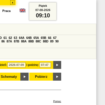
x
Piątek
07-08-2026
Praca
09:10
D
61
62
63
64A
64B
65A
65B
66
67
86
87A
87B
88A
88B
88C
88D
89
90
zień:
i godzinę:
Schematy
Pobierz
Pomoc