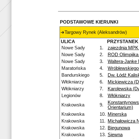
PODSTAWOWE KIERUNKI
Targowy Rynek (Aleksandrów)
ULICA
PRZYSTANEK
Nowe Sady
1.
zajezdnia MPK
Nowe Sady
2.
ROD Olimpijka
Nowe Sady
3.
Waltera-Janke
Maratońska
4.
Wróblewskiego
Bandurskiego
5.
Dw. Łódź Kalis
Włókniarzy
6.
Mickiewicza (Dw
Włókniarzy
7.
Karolewska (Dw
Legionów
8.
Włókniarzy
Konstantynow
Krakowska
9.
Orientarium)
Krakowska
10.
Minerska
Krakowska
11.
Michałowicza 
Krakowska
12.
Biegunowa
Krakowska
13.
Siewna