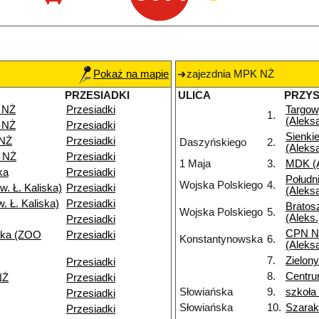
Pokaż na mapie
zajezdnia MPK NŻ
PRZESIADKI
ULICA
PRZY
 NŻ
Przesiadki
Targo
1.
(Aleks
 NŻ
Przesiadki
Sienki
 NŻ
Przesiadki
Daszyńskiego
2.
(Aleks
 NŻ
Przesiadki
1 Maja
3.
MDK (A
ka
Przesiadki
Połudn
Wojska Polskiego
4.
. Ł. Kaliska)
Przesiadki
(Aleks
. Ł. Kaliska)
Przesiadki
Bratos
Wojska Polskiego
5.
(Aleks.
Przesiadki
CPN N
ska (ZOO
Przesiadki
Konstantynowska
6.
(Aleks
7.
Zielo
Przesiadki
8.
Centru
NŻ
Przesiadki
Słowiańska
9.
szkoła
Przesiadki
Słowiańska
10.
Szarak
Przesiadki