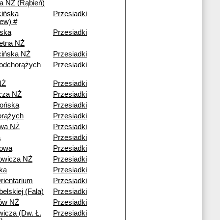
 NŻ (Rąbień)
ińska
Przesiadki
iew) #
ska
Przesiadki
etna NŻ
ińska NŻ
Przesiadki
odchorążych
Przesiadki
NŻ
Przesiadki
cza NŻ
Przesiadki
ońska
Przesiadki
orążych
Przesiadki
owa NŻ
Przesiadki
a
Przesiadki
nowa
Przesiadki
owicza NŻ
Przesiadki
ka
Przesiadki
ientarium
Przesiadki
belskiej (Fala)
Przesiadki
ów NŻ
Przesiadki
wicza (Dw. Ł.
Przesiadki