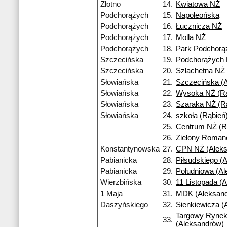
Złotno
14.
Kwiatowa NŻ
Podchorążych
15.
Napoleońska
Podchorążych
16.
Łucznicza NŻ
Podchorążych
17.
Molla NŻ
Podchorążych
18.
Park Podchorą
Szczecińska
19.
Podchorążych
Szczecińska
20.
Szlachetna NŻ
Słowiańska
21.
Szczecińska (A
Słowiańska
22.
Wysoka NŻ (Rą
Słowiańska
23.
Szaraka NŻ (R
Słowiańska
24.
szkoła (Rąbień
25.
Centrum NŻ (R
26.
Zielony Roma
Konstantynowska
27.
CPN NŻ (Aleks
Pabianicka
28.
Piłsudskiego (
Pabianicka
29.
Południowa (A
Wierzbińska
30.
11 Listopada (
1 Maja
31.
MDK (Aleksan
Daszyńskiego
32.
Sienkiewicza (
Targowy Ryne
33.
(Aleksandrów)