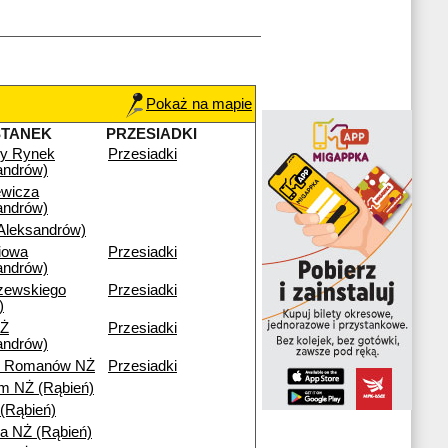
Pokaż na mapie
STANEK
PRZESIADKI
wy Rynek
Przesiadki
andrów)
ewicza
andrów)
leksandrów)
iowa
Przesiadki
andrów)
zewskiego
Przesiadki
)
Ż
Przesiadki
andrów)
ny Romanów NŻ
Przesiadki
m NŻ (Rąbień)
 (Rąbień)
a NŻ (Rąbień)