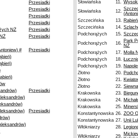
Słowiańska
11.
Wysoka
Przesiadki
Szczec
Przesiadki
Słowiańska
12.
(Anton
Przesiadki
Szczecińska
13.
Rąbień
Przesiadki
Szczecińska
14.
Szlach
żych NŻ
Przesiadki
Podchorążych
15.
Szczec
 NŻ
Przesiadki
Park P
Podchorążych
16.
NŻ
ntoniew) #
Przesiadki
Podchorążych
17.
Molla 
bień)
Podchorążych
18.
Łuczni
ąbień)
Podchorążych
19.
Napole
)
Złotno
20.
Podch
ąbień)
Złotno
21.
Kwiat
nów
Złotno
22.
Siewn
andrów)
Przesiadki
Krakowska
23.
Biegu
Aleksandrów)
Krakowska
24.
Michał
leksandrów)
Krakowska
25.
Miners
Aleksandrów)
Przesiadki
Konstantynowska
26.
ZOO Or
drów)
Konstantynowska
27.
Unii Lu
Aleksandrów)
Włókniarzy
28.
Legion
k
Mickie
Włókniarzy
29.