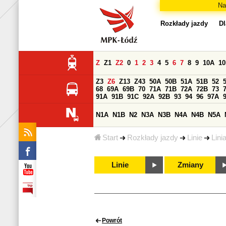
Na
Rozkłady jazdy
Dl
Z
Z1
Z2
0
1
2
3
4
5
6
7
8
9
10A
1
Z3
Z6
Z13
Z43
50A
50B
51A
51B
52
68
69A
69B
70
71A
71B
72A
72B
73
91A
91B
91C
92A
92B
93
94
96
97A
N1A
N1B
N2
N3A
N3B
N4A
N4B
N5A
Start
Rozkłady jazdy
Linie
Lini
Linie
Zmiany
Powrót