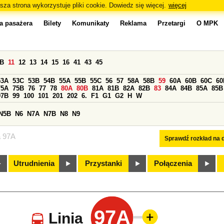
sza strona wykorzystuje pliki cookie. Dowiedz się więcej.
więcej
a pasażera
Bilety
Komunikaty
Reklama
Przetargi
O MPK
0B
11
12
13
14
15
16
41
43
45
53A
53C
53B
54B
55A
55B
55C
56
57
58A
58B
59
60A
60B
60C
60
75A
75B
76
77
78
80A
80B
81A
81B
82A
82B
83
84A
84B
85A
85B
97B
99
100
101
201
202
6.
F1
G1
G2
H
W
N5B
N6
N7A
N7B
N8
N9
a 97A
Sprawdź rozkład na d
Utrudnienia
Przystanki
Połączenia
97A
Linia