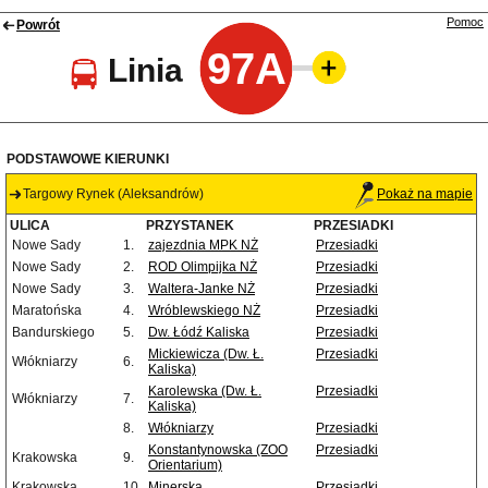
Pomoc
Powrót
97A
Linia
PODSTAWOWE KIERUNKI
Targowy Rynek (Aleksandrów)
Pokaż na mapie
ULICA
PRZYSTANEK
PRZESIADKI
Nowe Sady
1.
zajezdnia MPK NŻ
Przesiadki
Nowe Sady
2.
ROD Olimpijka NŻ
Przesiadki
Nowe Sady
3.
Waltera-Janke NŻ
Przesiadki
Maratońska
4.
Wróblewskiego NŻ
Przesiadki
Bandurskiego
5.
Dw. Łódź Kaliska
Przesiadki
Mickiewicza (Dw. Ł.
Przesiadki
Włókniarzy
6.
Kaliska)
Karolewska (Dw. Ł.
Przesiadki
Włókniarzy
7.
Kaliska)
8.
Włókniarzy
Przesiadki
Konstantynowska (ZOO
Przesiadki
Krakowska
9.
Orientarium)
Krakowska
10.
Minerska
Przesiadki