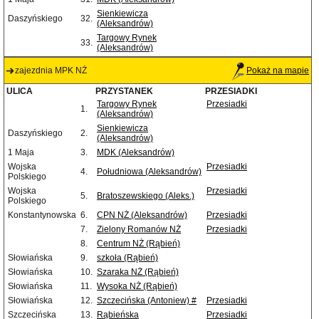
Sienkiewicza
Daszyńskiego
32.
(Aleksandrów)
Targowy Rynek
33.
(Aleksandrów)
zajezdnia MPK NŻ
Pokaż na mapie
ULICA
PRZYSTANEK
PRZESIADKI
Targowy Rynek
Przesiadki
1.
(Aleksandrów)
Sienkiewicza
Daszyńskiego
2.
(Aleksandrów)
1 Maja
3.
MDK (Aleksandrów)
Wojska
Przesiadki
4.
Południowa (Aleksandrów)
Polskiego
Wojska
Przesiadki
5.
Bratoszewskiego (Aleks.)
Polskiego
Konstantynowska
6.
CPN NŻ (Aleksandrów)
Przesiadki
7.
Zielony Romanów NŻ
Przesiadki
8.
Centrum NŻ (Rąbień)
Słowiańska
9.
szkoła (Rąbień)
Słowiańska
10.
Szaraka NŻ (Rąbień)
Słowiańska
11.
Wysoka NŻ (Rąbień)
Słowiańska
12.
Szczecińska (Antoniew) #
Przesiadki
Szczecińska
13.
Rąbieńska
Przesiadki