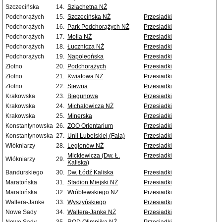
Szczecińska
14.
Szlachetna NŻ
Podchorążych
15.
Szczecińska NŻ
Przesiadki
Podchorążych
16.
Park Podchorążych NŻ
Przesiadki
Podchorążych
17.
Molla NŻ
Przesiadki
Podchorążych
18.
Łucznicza NŻ
Przesiadki
Podchorążych
19.
Napoleońska
Przesiadki
Złotno
20.
Podchorążych
Przesiadki
Złotno
21.
Kwiatowa NŻ
Przesiadki
Złotno
22.
Siewna
Przesiadki
Krakowska
23.
Biegunowa
Przesiadki
Krakowska
24.
Michałowicza NŻ
Przesiadki
Krakowska
25.
Minerska
Przesiadki
Konstantynowska
26.
ZOO Orientarium
Przesiadki
Konstantynowska
27.
Unii Lubelskiej (Fala)
Przesiadki
Włókniarzy
28.
Legionów NŻ
Przesiadki
Mickiewicza (Dw. Ł.
Przesiadki
Włókniarzy
29.
Kaliska)
Bandurskiego
30.
Dw. Łódź Kaliska
Przesiadki
Maratońska
31.
Stadion Miejski NŻ
Przesiadki
Maratońska
32.
Wróblewskiego NŻ
Przesiadki
Waltera-Janke
33.
Wyszyńskiego
Przesiadki
Nowe Sady
34.
Waltera-Janke NŻ
Przesiadki