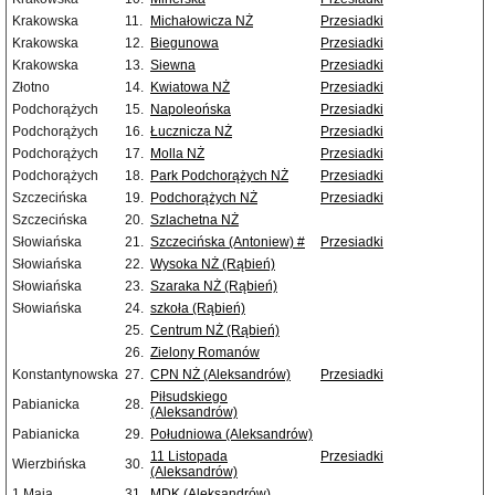
Krakowska
11.
Michałowicza NŻ
Przesiadki
Krakowska
12.
Biegunowa
Przesiadki
Krakowska
13.
Siewna
Przesiadki
Złotno
14.
Kwiatowa NŻ
Przesiadki
Podchorążych
15.
Napoleońska
Przesiadki
Podchorążych
16.
Łucznicza NŻ
Przesiadki
Podchorążych
17.
Molla NŻ
Przesiadki
Podchorążych
18.
Park Podchorążych NŻ
Przesiadki
Szczecińska
19.
Podchorążych NŻ
Przesiadki
Szczecińska
20.
Szlachetna NŻ
Słowiańska
21.
Szczecińska (Antoniew) #
Przesiadki
Słowiańska
22.
Wysoka NŻ (Rąbień)
Słowiańska
23.
Szaraka NŻ (Rąbień)
Słowiańska
24.
szkoła (Rąbień)
25.
Centrum NŻ (Rąbień)
26.
Zielony Romanów
Konstantynowska
27.
CPN NŻ (Aleksandrów)
Przesiadki
Piłsudskiego
Pabianicka
28.
(Aleksandrów)
Pabianicka
29.
Południowa (Aleksandrów)
11 Listopada
Przesiadki
Wierzbińska
30.
(Aleksandrów)
1 Maja
31.
MDK (Aleksandrów)