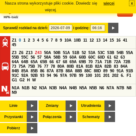
Nasza strona wykorzystuje pliki cookie. Dowiedz się
więcej
x
#
więcej.
Sprawdź rozkład na dzień:
i godzinę:
Z1
0
1
2
3
4
5
6
7
8
9
10A
10B
11
12
13
14
15
16
41
45
Z3
Z6
Z13
Z43
50A
50B
51A
51B
52
53A
53C
53B
54B
55A
55B
55C
56
57
58A
58B
59
60A
60B
60C
60D
61
62
63
64A
64B
65A
65B
66
67
68
69A
69B
70
71A
71B
72A
72B
73
75A
75B
76
77
78
80A
80B
81A
81B
82A
82B
83
84A
84B
85A
85B
86
87A
87B
88A
88B
88C
88D
89
90
91A
91B
91C
92A
92B
93
94
96
97A
97B
99
100
101
201
202
6.
F1
G1
G2
H
W
N1A
N1B
N2
N3A
N3B
N4A
N4B
N5A
N5B
N6
N7A
N7B
N8
N9
Linie
Zmiany
Utrudnienia
Przystanki
Połączenia
Schematy
Pobierz