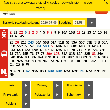
Nasza strona wykorzystuje pliki cookie. Dowiedz się
więcej
x
#
więcej.
Sprawdź rozkład na dzień:
i godzinę:
Z
Z1
Z2
0
1
2
3
4
5
6
7
8
9
10A
10B
11
12
13
14
15
16
41
43
45
Z3
Z6
Z13
Z43
50A
50B
51A
51B
52
53A
53C
53B
54B
55A
55B
55C
56
57
58A
58B
59
60A
60B
60C
60D
61
62
63
64A
64B
65A
65B
66
67
68
69A
69B
70
71A
71B
72A
72B
73
75A
75B
76
77
78
80A
80B
81A
81B
82A
82B
83
84A
84B
85A
85B
86
87A
87B
88A
88B
88C
88D
89
90
91A
91B
91C
92A
92B
93
94
96
97A
97B
99
100
101
201
202
6.
F1
G1
G2
H
W
N1A
N1B
N2
N3A
N3B
N4A
N4B
N5A
N5B
N6
N7A
N7B
N8
N9
Linie
Zmiany
Utrudnienia
Przystanki
Połączenia
Schematy
Pobierz