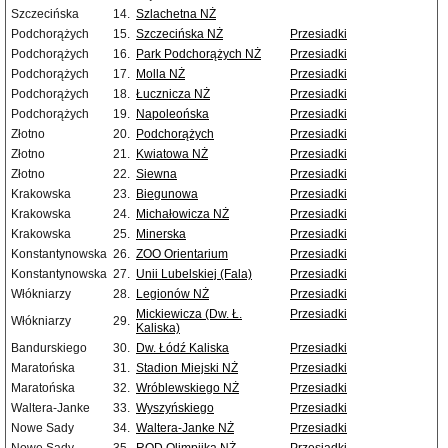
Szczecińska
14.
Szlachetna NŻ
Podchorążych
15.
Szczecińska NŻ
Przesiadki
Podchorążych
16.
Park Podchorążych NŻ
Przesiadki
Podchorążych
17.
Molla NŻ
Przesiadki
Podchorążych
18.
Łucznicza NŻ
Przesiadki
Podchorążych
19.
Napoleońska
Przesiadki
Złotno
20.
Podchorążych
Przesiadki
Złotno
21.
Kwiatowa NŻ
Przesiadki
Złotno
22.
Siewna
Przesiadki
Krakowska
23.
Biegunowa
Przesiadki
Krakowska
24.
Michałowicza NŻ
Przesiadki
Krakowska
25.
Minerska
Przesiadki
Konstantynowska
26.
ZOO Orientarium
Przesiadki
Konstantynowska
27.
Unii Lubelskiej (Fala)
Przesiadki
Włókniarzy
28.
Legionów NŻ
Przesiadki
Mickiewicza (Dw. Ł.
Przesiadki
Włókniarzy
29.
Kaliska)
Bandurskiego
30.
Dw. Łódź Kaliska
Przesiadki
Maratońska
31.
Stadion Miejski NŻ
Przesiadki
Maratońska
32.
Wróblewskiego NŻ
Przesiadki
Waltera-Janke
33.
Wyszyńskiego
Przesiadki
Nowe Sady
34.
Waltera-Janke NŻ
Przesiadki