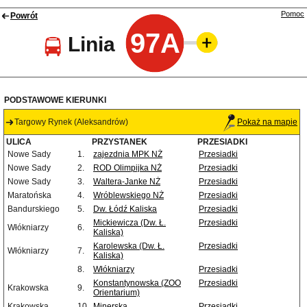
Pomoc
Powrót
97A
Linia
PODSTAWOWE KIERUNKI
Targowy Rynek (Aleksandrów)
Pokaż na mapie
ULICA
PRZYSTANEK
PRZESIADKI
Nowe Sady
1.
zajezdnia MPK NŻ
Przesiadki
Nowe Sady
2.
ROD Olimpijka NŻ
Przesiadki
Nowe Sady
3.
Waltera-Janke NŻ
Przesiadki
Maratońska
4.
Wróblewskiego NŻ
Przesiadki
Bandurskiego
5.
Dw. Łódź Kaliska
Przesiadki
Mickiewicza (Dw. Ł.
Przesiadki
Włókniarzy
6.
Kaliska)
Karolewska (Dw. Ł.
Przesiadki
Włókniarzy
7.
Kaliska)
8.
Włókniarzy
Przesiadki
Konstantynowska (ZOO
Przesiadki
Krakowska
9.
Orientarium)
Krakowska
10.
Minerska
Przesiadki