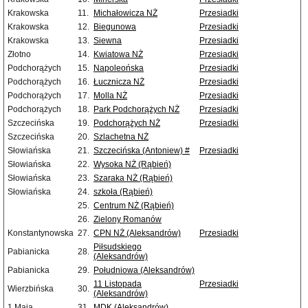
Krakowska
11.
Michałowicza NŻ
Przesiadki
Krakowska
12.
Biegunowa
Przesiadki
Krakowska
13.
Siewna
Przesiadki
Złotno
14.
Kwiatowa NŻ
Przesiadki
Podchorążych
15.
Napoleońska
Przesiadki
Podchorążych
16.
Łucznicza NŻ
Przesiadki
Podchorążych
17.
Molla NŻ
Przesiadki
Podchorążych
18.
Park Podchorążych NŻ
Przesiadki
Szczecińska
19.
Podchorążych NŻ
Przesiadki
Szczecińska
20.
Szlachetna NŻ
Słowiańska
21.
Szczecińska (Antoniew) #
Przesiadki
Słowiańska
22.
Wysoka NŻ (Rąbień)
Słowiańska
23.
Szaraka NŻ (Rąbień)
Słowiańska
24.
szkoła (Rąbień)
25.
Centrum NŻ (Rąbień)
26.
Zielony Romanów
Konstantynowska
27.
CPN NŻ (Aleksandrów)
Przesiadki
Piłsudskiego
Pabianicka
28.
(Aleksandrów)
Pabianicka
29.
Południowa (Aleksandrów)
11 Listopada
Przesiadki
Wierzbińska
30.
(Aleksandrów)
1 Maja
31.
MDK (Aleksandrów)