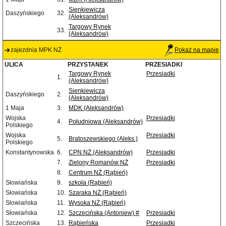
Sienkiewicza
Daszyńskiego
32.
(Aleksandrów)
Targowy Rynek
33.
(Aleksandrów)
zajezdnia MPK NŻ
Pokaż na mapie
ULICA
PRZYSTANEK
PRZESIADKI
Targowy Rynek
Przesiadki
1.
(Aleksandrów)
Sienkiewicza
Daszyńskiego
2.
(Aleksandrów)
1 Maja
3.
MDK (Aleksandrów)
Wojska
Przesiadki
4.
Południowa (Aleksandrów)
Polskiego
Wojska
Przesiadki
5.
Bratoszewskiego (Aleks.)
Polskiego
Konstantynowska
6.
CPN NŻ (Aleksandrów)
Przesiadki
7.
Zielony Romanów NŻ
Przesiadki
8.
Centrum NŻ (Rąbień)
Słowiańska
9.
szkoła (Rąbień)
Słowiańska
10.
Szaraka NŻ (Rąbień)
Słowiańska
11.
Wysoka NŻ (Rąbień)
Słowiańska
12.
Szczecińska (Antoniew) #
Przesiadki
Szczecińska
13.
Rąbieńska
Przesiadki