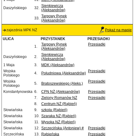
Sienkiewicza
Daszyńskiego
32.
(Aleksandrów)
Targowy Rynek
33.
(Aleksandrów)
zajezdnia MPK NŻ
Pokaż na mapie
ULICA
PRZYSTANEK
PRZESIADKI
Targowy Rynek
Przesiadki
1.
(Aleksandrów)
Sienkiewicza
Daszyńskiego
2.
(Aleksandrów)
1 Maja
3.
MDK (Aleksandrów)
Wojska
Przesiadki
4.
Południowa (Aleksandrów)
Polskiego
Wojska
Przesiadki
5.
Bratoszewskiego (Aleks.)
Polskiego
Konstantynowska
6.
CPN NŻ (Aleksandrów)
Przesiadki
7.
Zielony Romanów NŻ
Przesiadki
8.
Centrum NŻ (Rąbień)
Słowiańska
9.
szkoła (Rąbień)
Słowiańska
10.
Szaraka NŻ (Rąbień)
Słowiańska
11.
Wysoka NŻ (Rąbień)
Słowiańska
12.
Szczecińska (Antoniew) #
Przesiadki
Szczecińska
13.
Rąbieńska
Przesiadki