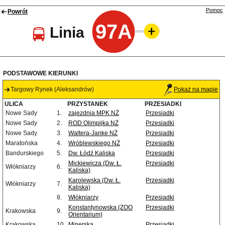
Pomoc
Powrót
97A
Linia
PODSTAWOWE KIERUNKI
Targowy Rynek (Aleksandrów)
Pokaż na mapie
ULICA
PRZYSTANEK
PRZESIADKI
Nowe Sady
1.
zajezdnia MPK NŻ
Przesiadki
Nowe Sady
2.
ROD Olimpijka NŻ
Przesiadki
Nowe Sady
3.
Waltera-Janke NŻ
Przesiadki
Maratońska
4.
Wróblewskiego NŻ
Przesiadki
Bandurskiego
5.
Dw. Łódź Kaliska
Przesiadki
Mickiewicza (Dw. Ł.
Przesiadki
Włókniarzy
6.
Kaliska)
Karolewska (Dw. Ł.
Przesiadki
Włókniarzy
7.
Kaliska)
8.
Włókniarzy
Przesiadki
Konstantynowska (ZOO
Przesiadki
Krakowska
9.
Orientarium)
Krakowska
10.
Minerska
Przesiadki