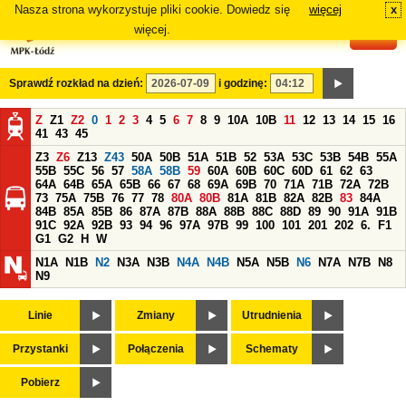
Nasza strona wykorzystuje pliki cookie. Dowiedz się
więcej
x
#
więcej.
Sprawdź rozkład na dzień:
i godzinę:
Z
Z1
Z2
0
1
2
3
4
5
6
7
8
9
10A
10B
11
12
13
14
15
16
41
43
45
Z3
Z6
Z13
Z43
50A
50B
51A
51B
52
53A
53C
53B
54B
55A
55B
55C
56
57
58A
58B
59
60A
60B
60C
60D
61
62
63
64A
64B
65A
65B
66
67
68
69A
69B
70
71A
71B
72A
72B
73
75A
75B
76
77
78
80A
80B
81A
81B
82A
82B
83
84A
84B
85A
85B
86
87A
87B
88A
88B
88C
88D
89
90
91A
91B
91C
92A
92B
93
94
96
97A
97B
99
100
101
201
202
6.
F1
G1
G2
H
W
N1A
N1B
N2
N3A
N3B
N4A
N4B
N5A
N5B
N6
N7A
N7B
N8
N9
Linie
Zmiany
Utrudnienia
Przystanki
Połączenia
Schematy
Pobierz