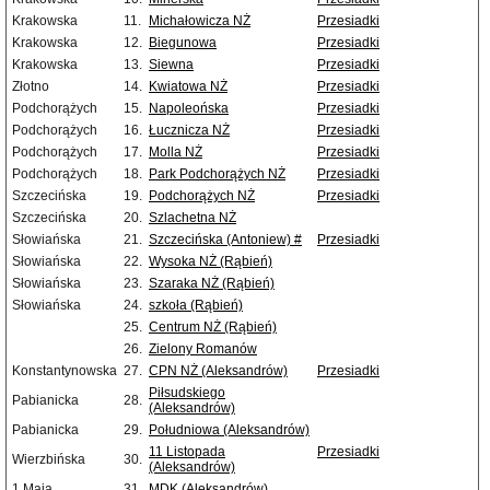
Krakowska
11.
Michałowicza NŻ
Przesiadki
Krakowska
12.
Biegunowa
Przesiadki
Krakowska
13.
Siewna
Przesiadki
Złotno
14.
Kwiatowa NŻ
Przesiadki
Podchorążych
15.
Napoleońska
Przesiadki
Podchorążych
16.
Łucznicza NŻ
Przesiadki
Podchorążych
17.
Molla NŻ
Przesiadki
Podchorążych
18.
Park Podchorążych NŻ
Przesiadki
Szczecińska
19.
Podchorążych NŻ
Przesiadki
Szczecińska
20.
Szlachetna NŻ
Słowiańska
21.
Szczecińska (Antoniew) #
Przesiadki
Słowiańska
22.
Wysoka NŻ (Rąbień)
Słowiańska
23.
Szaraka NŻ (Rąbień)
Słowiańska
24.
szkoła (Rąbień)
25.
Centrum NŻ (Rąbień)
26.
Zielony Romanów
Konstantynowska
27.
CPN NŻ (Aleksandrów)
Przesiadki
Piłsudskiego
Pabianicka
28.
(Aleksandrów)
Pabianicka
29.
Południowa (Aleksandrów)
11 Listopada
Przesiadki
Wierzbińska
30.
(Aleksandrów)
1 Maja
31.
MDK (Aleksandrów)