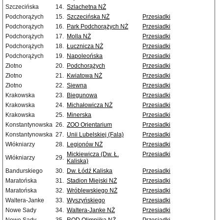
Szczecińska
14.
Szlachetna NŻ
Podchorążych
15.
Szczecińska NŻ
Przesiadki
Podchorążych
16.
Park Podchorążych NŻ
Przesiadki
Podchorążych
17.
Molla NŻ
Przesiadki
Podchorążych
18.
Łucznicza NŻ
Przesiadki
Podchorążych
19.
Napoleońska
Przesiadki
Złotno
20.
Podchorążych
Przesiadki
Złotno
21.
Kwiatowa NŻ
Przesiadki
Złotno
22.
Siewna
Przesiadki
Krakowska
23.
Biegunowa
Przesiadki
Krakowska
24.
Michałowicza NŻ
Przesiadki
Krakowska
25.
Minerska
Przesiadki
Konstantynowska
26.
ZOO Orientarium
Przesiadki
Konstantynowska
27.
Unii Lubelskiej (Fala)
Przesiadki
Włókniarzy
28.
Legionów NŻ
Przesiadki
Mickiewicza (Dw. Ł.
Przesiadki
Włókniarzy
29.
Kaliska)
Bandurskiego
30.
Dw. Łódź Kaliska
Przesiadki
Maratońska
31.
Stadion Miejski NŻ
Przesiadki
Maratońska
32.
Wróblewskiego NŻ
Przesiadki
Waltera-Janke
33.
Wyszyńskiego
Przesiadki
Nowe Sady
34.
Waltera-Janke NŻ
Przesiadki