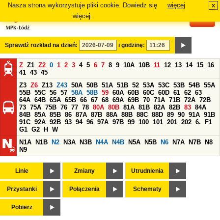
Nasza strona wykorzystuje pliki cookie. Dowiedz się
więcej
x
#
więcej.
Sprawdź rozkład na dzień:
i godzinę:
Z
Z1
Z2
0
1
2
3
4
5
6
7
8
9
10A
10B
11
12
13
14
15
16
41
43
45
Z3
Z6
Z13
Z43
50A
50B
51A
51B
52
53A
53C
53B
54B
55A
55B
55C
56
57
58A
58B
59
60A
60B
60C
60D
61
62
63
64A
64B
65A
65B
66
67
68
69A
69B
70
71A
71B
72A
72B
73
75A
75B
76
77
78
80A
80B
81A
81B
82A
82B
83
84A
84B
85A
85B
86
87A
87B
88A
88B
88C
88D
89
90
91A
91B
91C
92A
92B
93
94
96
97A
97B
99
100
101
201
202
6.
F1
G1
G2
H
W
N1A
N1B
N2
N3A
N3B
N4A
N4B
N5A
N5B
N6
N7A
N7B
N8
N9
Linie
Zmiany
Utrudnienia
Przystanki
Połączenia
Schematy
Pobierz