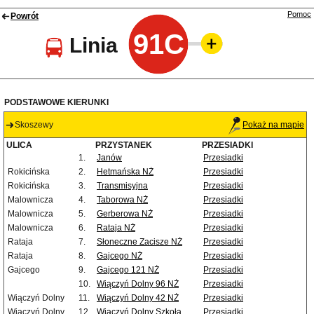
Pomoc
Powrót
91C
Linia
PODSTAWOWE KIERUNKI
Skoszewy
Pokaż na mapie
ULICA
PRZYSTANEK
PRZESIADKI
1.
Janów
Przesiadki
Rokicińska
2.
Hetmańska NŻ
Przesiadki
Rokicińska
3.
Transmisyjna
Przesiadki
Malownicza
4.
Taborowa NŻ
Przesiadki
Malownicza
5.
Gerberowa NŻ
Przesiadki
Malownicza
6.
Rataja NŻ
Przesiadki
Rataja
7.
Słoneczne Zacisze NŻ
Przesiadki
Rataja
8.
Gajcego NŻ
Przesiadki
Gajcego
9.
Gajcego 121 NŻ
Przesiadki
10.
Wiączyń Dolny 96 NŻ
Przesiadki
Wiączyń Dolny
11.
Wiączyń Dolny 42 NŻ
Przesiadki
Wiączyń Dolny
12.
Wiączyń Dolny Szkoła
Przesiadki