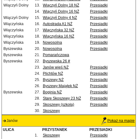
Wiączyń Dolny
13.
Wiączyń Dolny 18 NŻ
Przesiadki
14.
Wiączyń Dolny 16 NŻ
Przesiadki
Wiączyń Dolny
15.
Wiączyń Dolny 4 NŻ
Przesiadki
Wiączyńska
16.
Autostrada A1 NŻ
Przesiadki
Wiączyńska
17.
Wiączyńska 32 NŻ
Przesiadki
Wiączyńska
18.
Wiączyńska 16 NŻ
Przesiadki
Wiączyńska
19.
Nowosolna
Przesiadki
Byszewska
20.
Nowosolna
Przesiadki
Byszewska
21.
Pomarańczowa
Byszewska
22.
Byszewska 26 #
23.
Janów wieś NŻ
Przesiadki
24.
Plichtów NŻ
Przesiadki
25.
Byszewy NŻ
Przesiadki
26.
Byszewy Majątek NŻ
Przesiadki
Byszewska
27.
Boginia NŻ
Przesiadki
28.
Stare Skoszewy 23 NŻ
Przesiadki
29.
Skoszewy (szkoła)
Przesiadki
30.
Skoszewy
Janów
Pokaż na mapie
ULICA
PRZYSTANEK
PRZESIADKI
1.
Skoszewy
Przesiadki