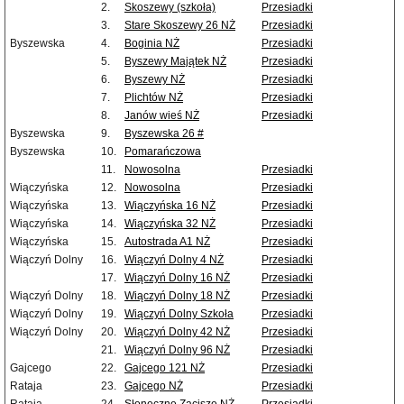
2.
Skoszewy (szkoła)
Przesiadki
3.
Stare Skoszewy 26 NŻ
Przesiadki
Byszewska
4.
Boginia NŻ
Przesiadki
5.
Byszewy Majątek NŻ
Przesiadki
6.
Byszewy NŻ
Przesiadki
7.
Plichtów NŻ
Przesiadki
8.
Janów wieś NŻ
Przesiadki
Byszewska
9.
Byszewska 26 #
Byszewska
10.
Pomarańczowa
11.
Nowosolna
Przesiadki
Wiączyńska
12.
Nowosolna
Przesiadki
Wiączyńska
13.
Wiączyńska 16 NŻ
Przesiadki
Wiączyńska
14.
Wiączyńska 32 NŻ
Przesiadki
Wiączyńska
15.
Autostrada A1 NŻ
Przesiadki
Wiączyń Dolny
16.
Wiączyń Dolny 4 NŻ
Przesiadki
17.
Wiączyń Dolny 16 NŻ
Przesiadki
Wiączyń Dolny
18.
Wiączyń Dolny 18 NŻ
Przesiadki
Wiączyń Dolny
19.
Wiączyń Dolny Szkoła
Przesiadki
Wiączyń Dolny
20.
Wiączyń Dolny 42 NŻ
Przesiadki
21.
Wiączyń Dolny 96 NŻ
Przesiadki
Gajcego
22.
Gajcego 121 NŻ
Przesiadki
Rataja
23.
Gajcego NŻ
Przesiadki