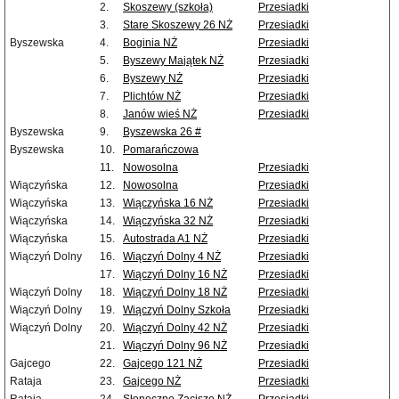
2.
Skoszewy (szkoła)
Przesiadki
3.
Stare Skoszewy 26 NŻ
Przesiadki
Byszewska
4.
Boginia NŻ
Przesiadki
5.
Byszewy Majątek NŻ
Przesiadki
6.
Byszewy NŻ
Przesiadki
7.
Plichtów NŻ
Przesiadki
8.
Janów wieś NŻ
Przesiadki
Byszewska
9.
Byszewska 26 #
Byszewska
10.
Pomarańczowa
11.
Nowosolna
Przesiadki
Wiączyńska
12.
Nowosolna
Przesiadki
Wiączyńska
13.
Wiączyńska 16 NŻ
Przesiadki
Wiączyńska
14.
Wiączyńska 32 NŻ
Przesiadki
Wiączyńska
15.
Autostrada A1 NŻ
Przesiadki
Wiączyń Dolny
16.
Wiączyń Dolny 4 NŻ
Przesiadki
17.
Wiączyń Dolny 16 NŻ
Przesiadki
Wiączyń Dolny
18.
Wiączyń Dolny 18 NŻ
Przesiadki
Wiączyń Dolny
19.
Wiączyń Dolny Szkoła
Przesiadki
Wiączyń Dolny
20.
Wiączyń Dolny 42 NŻ
Przesiadki
21.
Wiączyń Dolny 96 NŻ
Przesiadki
Gajcego
22.
Gajcego 121 NŻ
Przesiadki
Rataja
23.
Gajcego NŻ
Przesiadki