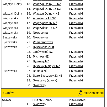
Wiączyń Dolny
13.
Wiączyń Dolny 18 NŻ
Przesiadki
14.
Wiączyń Dolny 16 NŻ
Przesiadki
Wiączyń Dolny
15.
Wiączyń Dolny 4 NŻ
Przesiadki
Wiączyńska
16.
Autostrada A1 NŻ
Przesiadki
Wiączyńska
17.
Wiączyńska 32 NŻ
Przesiadki
Wiączyńska
18.
Wiączyńska 16 NŻ
Przesiadki
Wiączyńska
19.
Nowosolna
Przesiadki
Byszewska
20.
Nowosolna
Przesiadki
Byszewska
21.
Pomarańczowa
Byszewska
22.
Byszewska 26 #
23.
Janów wieś NŻ
Przesiadki
24.
Plichtów NŻ
Przesiadki
25.
Byszewy NŻ
Przesiadki
26.
Byszewy Majątek NŻ
Przesiadki
Byszewska
27.
Boginia NŻ
Przesiadki
28.
Stare Skoszewy 23 NŻ
Przesiadki
29.
Skoszewy (szkoła)
Przesiadki
30.
Skoszewy
Janów
Pokaż na mapie
ULICA
PRZYSTANEK
PRZESIADKI
1.
Skoszewy
Przesiadki