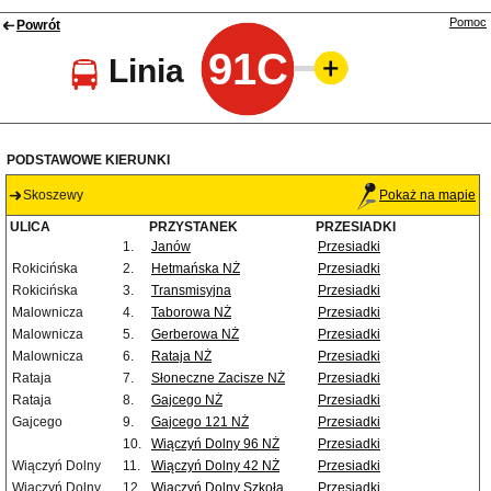
Pomoc
Powrót
91C
Linia
PODSTAWOWE KIERUNKI
Skoszewy
Pokaż na mapie
ULICA
PRZYSTANEK
PRZESIADKI
1.
Janów
Przesiadki
Rokicińska
2.
Hetmańska NŻ
Przesiadki
Rokicińska
3.
Transmisyjna
Przesiadki
Malownicza
4.
Taborowa NŻ
Przesiadki
Malownicza
5.
Gerberowa NŻ
Przesiadki
Malownicza
6.
Rataja NŻ
Przesiadki
Rataja
7.
Słoneczne Zacisze NŻ
Przesiadki
Rataja
8.
Gajcego NŻ
Przesiadki
Gajcego
9.
Gajcego 121 NŻ
Przesiadki
10.
Wiączyń Dolny 96 NŻ
Przesiadki
Wiączyń Dolny
11.
Wiączyń Dolny 42 NŻ
Przesiadki
Wiączyń Dolny
12.
Wiączyń Dolny Szkoła
Przesiadki