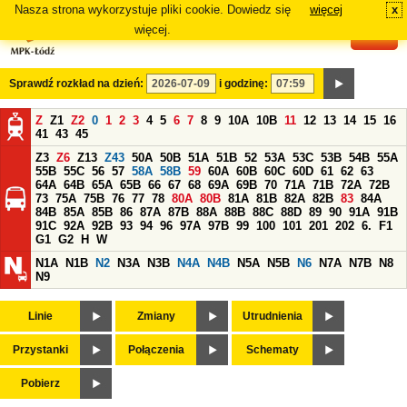
Nasza strona wykorzystuje pliki cookie. Dowiedz się
więcej
x
#
więcej.
Sprawdź rozkład na dzień:
i godzinę:
Z
Z1
Z2
0
1
2
3
4
5
6
7
8
9
10A
10B
11
12
13
14
15
16
41
43
45
Z3
Z6
Z13
Z43
50A
50B
51A
51B
52
53A
53C
53B
54B
55A
55B
55C
56
57
58A
58B
59
60A
60B
60C
60D
61
62
63
64A
64B
65A
65B
66
67
68
69A
69B
70
71A
71B
72A
72B
73
75A
75B
76
77
78
80A
80B
81A
81B
82A
82B
83
84A
84B
85A
85B
86
87A
87B
88A
88B
88C
88D
89
90
91A
91B
91C
92A
92B
93
94
96
97A
97B
99
100
101
201
202
6.
F1
G1
G2
H
W
N1A
N1B
N2
N3A
N3B
N4A
N4B
N5A
N5B
N6
N7A
N7B
N8
N9
Linie
Zmiany
Utrudnienia
Przystanki
Połączenia
Schematy
Pobierz