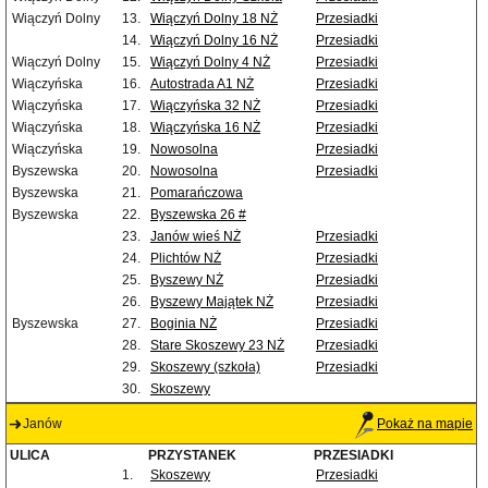
Wiączyń Dolny
13.
Wiączyń Dolny 18 NŻ
Przesiadki
14.
Wiączyń Dolny 16 NŻ
Przesiadki
Wiączyń Dolny
15.
Wiączyń Dolny 4 NŻ
Przesiadki
Wiączyńska
16.
Autostrada A1 NŻ
Przesiadki
Wiączyńska
17.
Wiączyńska 32 NŻ
Przesiadki
Wiączyńska
18.
Wiączyńska 16 NŻ
Przesiadki
Wiączyńska
19.
Nowosolna
Przesiadki
Byszewska
20.
Nowosolna
Przesiadki
Byszewska
21.
Pomarańczowa
Byszewska
22.
Byszewska 26 #
23.
Janów wieś NŻ
Przesiadki
24.
Plichtów NŻ
Przesiadki
25.
Byszewy NŻ
Przesiadki
26.
Byszewy Majątek NŻ
Przesiadki
Byszewska
27.
Boginia NŻ
Przesiadki
28.
Stare Skoszewy 23 NŻ
Przesiadki
29.
Skoszewy (szkoła)
Przesiadki
30.
Skoszewy
Janów
Pokaż na mapie
ULICA
PRZYSTANEK
PRZESIADKI
1.
Skoszewy
Przesiadki