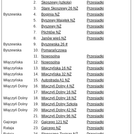
2.
Skoszewy (szkoła)
Przesiadki
3.
Stare Skoszewy 26 NŻ
Przesiadki
Byszewska
4.
Boginia NŻ
Przesiadki
5.
Byszewy Majątek NŻ
Przesiadki
6.
Byszewy NŻ
Przesiadki
7.
Plichtów NŻ
Przesiadki
8.
Janów wieś NŻ
Przesiadki
Byszewska
9.
Byszewska 26 #
Byszewska
10.
Pomarańczowa
11.
Nowosolna
Przesiadki
Wiączyńska
12.
Nowosolna
Przesiadki
Wiączyńska
13.
Wiączyńska 16 NŻ
Przesiadki
Wiączyńska
14.
Wiączyńska 32 NŻ
Przesiadki
Wiączyńska
15.
Autostrada A1 NŻ
Przesiadki
Wiączyń Dolny
16.
Wiączyń Dolny 4 NŻ
Przesiadki
17.
Wiączyń Dolny 16 NŻ
Przesiadki
Wiączyń Dolny
18.
Wiączyń Dolny 18 NŻ
Przesiadki
Wiączyń Dolny
19.
Wiączyń Dolny Szkoła
Przesiadki
Wiączyń Dolny
20.
Wiączyń Dolny 42 NŻ
Przesiadki
21.
Wiączyń Dolny 96 NŻ
Przesiadki
Gajcego
22.
Gajcego 121 NŻ
Przesiadki
Rataja
23.
Gajcego NŻ
Przesiadki