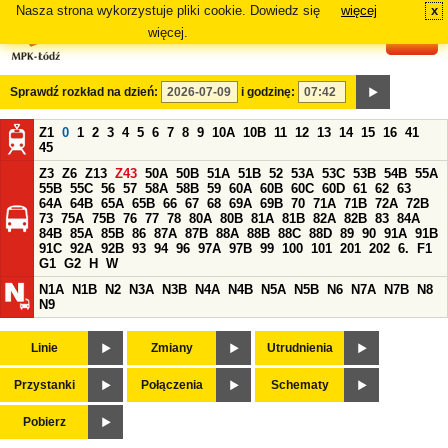
Nasza strona wykorzystuje pliki cookie. Dowiedz się
więcej
x
#
więcej.
Sprawdź rozkład na dzień:
i godzinę:
Z1
0
1
2
3
4
5
6
7
8
9
10A
10B
11
12
13
14
15
16
41
45
Z3
Z6
Z13
Z43
50A
50B
51A
51B
52
53A
53C
53B
54B
55A
55B
55C
56
57
58A
58B
59
60A
60B
60C
60D
61
62
63
64A
64B
65A
65B
66
67
68
69A
69B
70
71A
71B
72A
72B
73
75A
75B
76
77
78
80A
80B
81A
81B
82A
82B
83
84A
84B
85A
85B
86
87A
87B
88A
88B
88C
88D
89
90
91A
91B
91C
92A
92B
93
94
96
97A
97B
99
100
101
201
202
6.
F1
G1
G2
H
W
N1A
N1B
N2
N3A
N3B
N4A
N4B
N5A
N5B
N6
N7A
N7B
N8
N9
Linie
Zmiany
Utrudnienia
Przystanki
Połączenia
Schematy
Pobierz