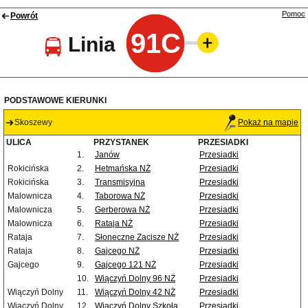
Pomoc
Powrót
91C
Linia
PODSTAWOWE KIERUNKI
Skoszewy
Pokaż na mapie
ULICA
PRZYSTANEK
PRZESIADKI
1.
Janów
Przesiadki
Rokicińska
2.
Hetmańska NŻ
Przesiadki
Rokicińska
3.
Transmisyjna
Przesiadki
Malownicza
4.
Taborowa NŻ
Przesiadki
Malownicza
5.
Gerberowa NŻ
Przesiadki
Malownicza
6.
Rataja NŻ
Przesiadki
Rataja
7.
Słoneczne Zacisze NŻ
Przesiadki
Rataja
8.
Gajcego NŻ
Przesiadki
Gajcego
9.
Gajcego 121 NŻ
Przesiadki
10.
Wiączyń Dolny 96 NŻ
Przesiadki
Wiączyń Dolny
11.
Wiączyń Dolny 42 NŻ
Przesiadki
Wiączyń Dolny
12.
Wiączyń Dolny Szkoła
Przesiadki