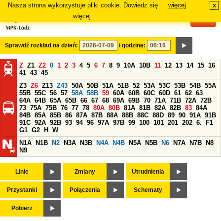
Nasza strona wykorzystuje pliki cookie. Dowiedz się
więcej
x
#
więcej.
Sprawdź rozkład na dzień:
i godzinę:
Z
Z1
Z2
0
1
2
3
4
5
6
7
8
9
10A
10B
11
12
13
14
15
16
41
43
45
Z3
Z6
Z13
Z43
50A
50B
51A
51B
52
53A
53C
53B
54B
55A
55B
55C
56
57
58A
58B
59
60A
60B
60C
60D
61
62
63
64A
64B
65A
65B
66
67
68
69A
69B
70
71A
71B
72A
72B
73
75A
75B
76
77
78
80A
80B
81A
81B
82A
82B
83
84A
84B
85A
85B
86
87A
87B
88A
88B
88C
88D
89
90
91A
91B
91C
92A
92B
93
94
96
97A
97B
99
100
101
201
202
6.
F1
G1
G2
H
W
N1A
N1B
N2
N3A
N3B
N4A
N4B
N5A
N5B
N6
N7A
N7B
N8
N9
Linie
Zmiany
Utrudnienia
Przystanki
Połączenia
Schematy
Pobierz