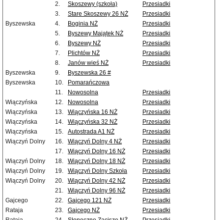
2.
Skoszewy (szkoła)
Przesiadki
3.
Stare Skoszewy 26 NŻ
Przesiadki
Byszewska
4.
Boginia NŻ
Przesiadki
5.
Byszewy Majątek NŻ
Przesiadki
6.
Byszewy NŻ
Przesiadki
7.
Plichtów NŻ
Przesiadki
8.
Janów wieś NŻ
Przesiadki
Byszewska
9.
Byszewska 26 #
Byszewska
10.
Pomarańczowa
11.
Nowosolna
Przesiadki
Wiączyńska
12.
Nowosolna
Przesiadki
Wiączyńska
13.
Wiączyńska 16 NŻ
Przesiadki
Wiączyńska
14.
Wiączyńska 32 NŻ
Przesiadki
Wiączyńska
15.
Autostrada A1 NŻ
Przesiadki
Wiączyń Dolny
16.
Wiączyń Dolny 4 NŻ
Przesiadki
17.
Wiączyń Dolny 16 NŻ
Przesiadki
Wiączyń Dolny
18.
Wiączyń Dolny 18 NŻ
Przesiadki
Wiączyń Dolny
19.
Wiączyń Dolny Szkoła
Przesiadki
Wiączyń Dolny
20.
Wiączyń Dolny 42 NŻ
Przesiadki
21.
Wiączyń Dolny 96 NŻ
Przesiadki
Gajcego
22.
Gajcego 121 NŻ
Przesiadki
Rataja
23.
Gajcego NŻ
Przesiadki