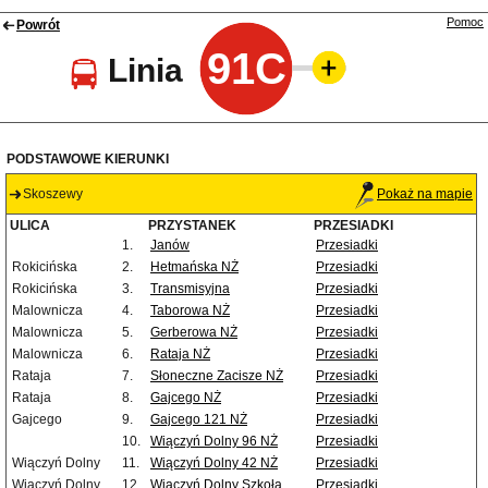
Pomoc
Powrót
91C
Linia
PODSTAWOWE KIERUNKI
Skoszewy
Pokaż na mapie
ULICA
PRZYSTANEK
PRZESIADKI
1.
Janów
Przesiadki
Rokicińska
2.
Hetmańska NŻ
Przesiadki
Rokicińska
3.
Transmisyjna
Przesiadki
Malownicza
4.
Taborowa NŻ
Przesiadki
Malownicza
5.
Gerberowa NŻ
Przesiadki
Malownicza
6.
Rataja NŻ
Przesiadki
Rataja
7.
Słoneczne Zacisze NŻ
Przesiadki
Rataja
8.
Gajcego NŻ
Przesiadki
Gajcego
9.
Gajcego 121 NŻ
Przesiadki
10.
Wiączyń Dolny 96 NŻ
Przesiadki
Wiączyń Dolny
11.
Wiączyń Dolny 42 NŻ
Przesiadki
Wiączyń Dolny
12.
Wiączyń Dolny Szkoła
Przesiadki