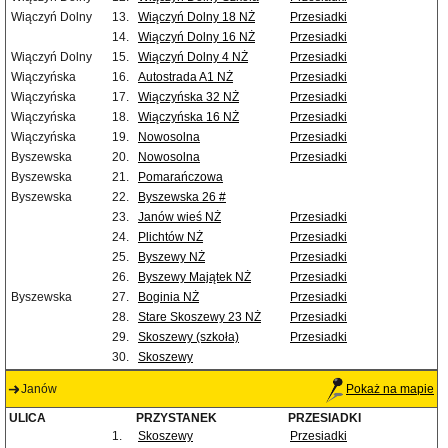
Wiączyń Dolny
13.
Wiączyń Dolny 18 NŻ
Przesiadki
14.
Wiączyń Dolny 16 NŻ
Przesiadki
Wiączyń Dolny
15.
Wiączyń Dolny 4 NŻ
Przesiadki
Wiączyńska
16.
Autostrada A1 NŻ
Przesiadki
Wiączyńska
17.
Wiączyńska 32 NŻ
Przesiadki
Wiączyńska
18.
Wiączyńska 16 NŻ
Przesiadki
Wiączyńska
19.
Nowosolna
Przesiadki
Byszewska
20.
Nowosolna
Przesiadki
Byszewska
21.
Pomarańczowa
Byszewska
22.
Byszewska 26 #
23.
Janów wieś NŻ
Przesiadki
24.
Plichtów NŻ
Przesiadki
25.
Byszewy NŻ
Przesiadki
26.
Byszewy Majątek NŻ
Przesiadki
Byszewska
27.
Boginia NŻ
Przesiadki
28.
Stare Skoszewy 23 NŻ
Przesiadki
29.
Skoszewy (szkoła)
Przesiadki
30.
Skoszewy
Janów
Pokaż na mapie
ULICA
PRZYSTANEK
PRZESIADKI
1.
Skoszewy
Przesiadki