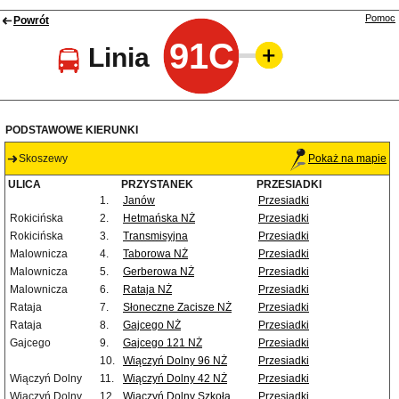
Pomoc
Powrót
91C
Linia
PODSTAWOWE KIERUNKI
Skoszewy
Pokaż na mapie
ULICA
PRZYSTANEK
PRZESIADKI
1.
Janów
Przesiadki
Rokicińska
2.
Hetmańska NŻ
Przesiadki
Rokicińska
3.
Transmisyjna
Przesiadki
Malownicza
4.
Taborowa NŻ
Przesiadki
Malownicza
5.
Gerberowa NŻ
Przesiadki
Malownicza
6.
Rataja NŻ
Przesiadki
Rataja
7.
Słoneczne Zacisze NŻ
Przesiadki
Rataja
8.
Gajcego NŻ
Przesiadki
Gajcego
9.
Gajcego 121 NŻ
Przesiadki
10.
Wiączyń Dolny 96 NŻ
Przesiadki
Wiączyń Dolny
11.
Wiączyń Dolny 42 NŻ
Przesiadki
Wiączyń Dolny
12.
Wiączyń Dolny Szkoła
Przesiadki