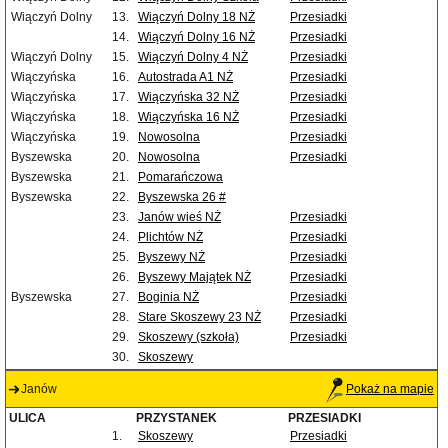
Wiączyń Dolny
13.
Wiączyń Dolny 18 NŻ
Przesiadki
14.
Wiączyń Dolny 16 NŻ
Przesiadki
Wiączyń Dolny
15.
Wiączyń Dolny 4 NŻ
Przesiadki
Wiączyńska
16.
Autostrada A1 NŻ
Przesiadki
Wiączyńska
17.
Wiączyńska 32 NŻ
Przesiadki
Wiączyńska
18.
Wiączyńska 16 NŻ
Przesiadki
Wiączyńska
19.
Nowosolna
Przesiadki
Byszewska
20.
Nowosolna
Przesiadki
Byszewska
21.
Pomarańczowa
Byszewska
22.
Byszewska 26 #
23.
Janów wieś NŻ
Przesiadki
24.
Plichtów NŻ
Przesiadki
25.
Byszewy NŻ
Przesiadki
26.
Byszewy Majątek NŻ
Przesiadki
Byszewska
27.
Boginia NŻ
Przesiadki
28.
Stare Skoszewy 23 NŻ
Przesiadki
29.
Skoszewy (szkoła)
Przesiadki
30.
Skoszewy
Janów
Pokaż na mapie
ULICA
PRZYSTANEK
PRZESIADKI
1.
Skoszewy
Przesiadki