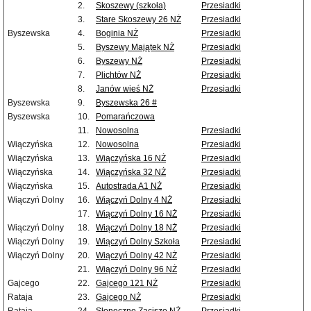
2.
Skoszewy (szkoła)
Przesiadki
3.
Stare Skoszewy 26 NŻ
Przesiadki
Byszewska
4.
Boginia NŻ
Przesiadki
5.
Byszewy Majątek NŻ
Przesiadki
6.
Byszewy NŻ
Przesiadki
7.
Plichtów NŻ
Przesiadki
8.
Janów wieś NŻ
Przesiadki
Byszewska
9.
Byszewska 26 #
Byszewska
10.
Pomarańczowa
11.
Nowosolna
Przesiadki
Wiączyńska
12.
Nowosolna
Przesiadki
Wiączyńska
13.
Wiączyńska 16 NŻ
Przesiadki
Wiączyńska
14.
Wiączyńska 32 NŻ
Przesiadki
Wiączyńska
15.
Autostrada A1 NŻ
Przesiadki
Wiączyń Dolny
16.
Wiączyń Dolny 4 NŻ
Przesiadki
17.
Wiączyń Dolny 16 NŻ
Przesiadki
Wiączyń Dolny
18.
Wiączyń Dolny 18 NŻ
Przesiadki
Wiączyń Dolny
19.
Wiączyń Dolny Szkoła
Przesiadki
Wiączyń Dolny
20.
Wiączyń Dolny 42 NŻ
Przesiadki
21.
Wiączyń Dolny 96 NŻ
Przesiadki
Gajcego
22.
Gajcego 121 NŻ
Przesiadki
Rataja
23.
Gajcego NŻ
Przesiadki