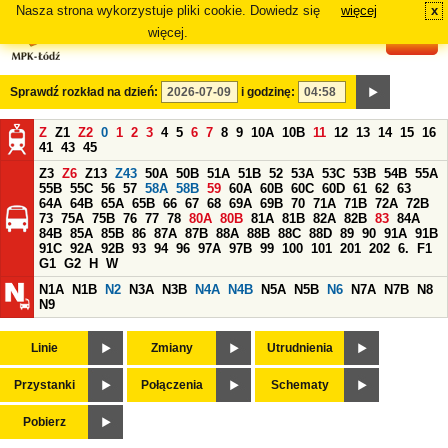
Nasza strona wykorzystuje pliki cookie. Dowiedz się
więcej
x
#
więcej.
Sprawdź rozkład na dzień:
i godzinę:
Z
Z1
Z2
0
1
2
3
4
5
6
7
8
9
10A
10B
11
12
13
14
15
16
41
43
45
Z3
Z6
Z13
Z43
50A
50B
51A
51B
52
53A
53C
53B
54B
55A
55B
55C
56
57
58A
58B
59
60A
60B
60C
60D
61
62
63
64A
64B
65A
65B
66
67
68
69A
69B
70
71A
71B
72A
72B
73
75A
75B
76
77
78
80A
80B
81A
81B
82A
82B
83
84A
84B
85A
85B
86
87A
87B
88A
88B
88C
88D
89
90
91A
91B
91C
92A
92B
93
94
96
97A
97B
99
100
101
201
202
6.
F1
G1
G2
H
W
N1A
N1B
N2
N3A
N3B
N4A
N4B
N5A
N5B
N6
N7A
N7B
N8
N9
Linie
Zmiany
Utrudnienia
Przystanki
Połączenia
Schematy
Pobierz