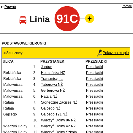
Pomoc
Powrót
91C
Linia
PODSTAWOWE KIERUNKI
Skoszewy
Pokaż na mapie
ULICA
PRZYSTANEK
PRZESIADKI
1.
Janów
Przesiadki
Rokicińska
2.
Hetmańska NŻ
Przesiadki
Rokicińska
3.
Transmisyjna
Przesiadki
Malownicza
4.
Taborowa NŻ
Przesiadki
Malownicza
5.
Gerberowa NŻ
Przesiadki
Malownicza
6.
Rataja NŻ
Przesiadki
Rataja
7.
Słoneczne Zacisze NŻ
Przesiadki
Rataja
8.
Gajcego NŻ
Przesiadki
Gajcego
9.
Gajcego 121 NŻ
Przesiadki
10.
Wiączyń Dolny 96 NŻ
Przesiadki
Wiączyń Dolny
11.
Wiączyń Dolny 42 NŻ
Przesiadki
Wiączyń Dolny
12.
Wiączyń Dolny Szkoła
Przesiadki