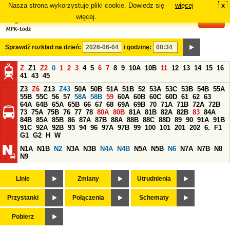
Nasza strona wykorzystuje pliki cookie. Dowiedz się
więcej
x
#
więcej.
Sprawdź rozkład na dzień:
i godzinę:
Z
Z1
Z2
0
1
2
3
4
5
6
7
8
9
10A
10B
11
12
13
14
15
16
41
43
45
Z3
Z6
Z13
Z43
50A
50B
51A
51B
52
53A
53C
53B
54B
55A
55B
55C
56
57
58A
58B
59
60A
60B
60C
60D
61
62
63
64A
64B
65A
65B
66
67
68
69A
69B
70
71A
71B
72A
72B
73
75A
75B
76
77
78
80A
80B
81A
81B
82A
82B
83
84A
84B
85A
85B
86
87A
87B
88A
88B
88C
88D
89
90
91A
91B
91C
92A
92B
93
94
96
97A
97B
99
100
101
201
202
6.
F1
G1
G2
H
W
N1A
N1B
N2
N3A
N3B
N4A
N4B
N5A
N5B
N6
N7A
N7B
N8
N9
Linie
Zmiany
Utrudnienia
Przystanki
Połączenia
Schematy
Pobierz