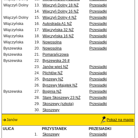
Wiączyń Dolny
13.
Wiączyń Dolny 18 NŻ
Przesiadki
14.
Wiączyń Dolny 16 NŻ
Przesiadki
Wiączyń Dolny
15.
Wiączyń Dolny 4 NŻ
Przesiadki
Wiączyńska
16.
Autostrada A1 NŻ
Przesiadki
Wiączyńska
17.
Wiączyńska 32 NŻ
Przesiadki
Wiączyńska
18.
Wiączyńska 16 NŻ
Przesiadki
Wiączyńska
19.
Nowosolna
Przesiadki
Byszewska
20.
Nowosolna
Przesiadki
Byszewska
21.
Pomarańczowa
Byszewska
22.
Byszewska 26 #
23.
Janów wieś NŻ
Przesiadki
24.
Plichtów NŻ
Przesiadki
25.
Byszewy NŻ
Przesiadki
26.
Byszewy Majątek NŻ
Przesiadki
Byszewska
27.
Boginia NŻ
Przesiadki
28.
Stare Skoszewy 23 NŻ
Przesiadki
29.
Skoszewy (szkoła)
Przesiadki
30.
Skoszewy
Janów
Pokaż na mapie
ULICA
PRZYSTANEK
PRZESIADKI
1.
Skoszewy
Przesiadki