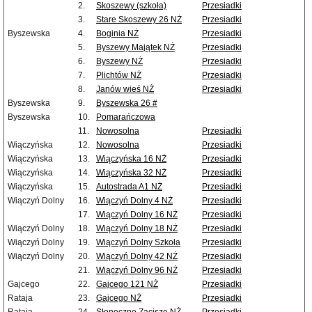
2.
Skoszewy (szkoła)
Przesiadki
3.
Stare Skoszewy 26 NŻ
Przesiadki
Byszewska
4.
Boginia NŻ
Przesiadki
5.
Byszewy Majątek NŻ
Przesiadki
6.
Byszewy NŻ
Przesiadki
7.
Plichtów NŻ
Przesiadki
8.
Janów wieś NŻ
Przesiadki
Byszewska
9.
Byszewska 26 #
Byszewska
10.
Pomarańczowa
11.
Nowosolna
Przesiadki
Wiączyńska
12.
Nowosolna
Przesiadki
Wiączyńska
13.
Wiączyńska 16 NŻ
Przesiadki
Wiączyńska
14.
Wiączyńska 32 NŻ
Przesiadki
Wiączyńska
15.
Autostrada A1 NŻ
Przesiadki
Wiączyń Dolny
16.
Wiączyń Dolny 4 NŻ
Przesiadki
17.
Wiączyń Dolny 16 NŻ
Przesiadki
Wiączyń Dolny
18.
Wiączyń Dolny 18 NŻ
Przesiadki
Wiączyń Dolny
19.
Wiączyń Dolny Szkoła
Przesiadki
Wiączyń Dolny
20.
Wiączyń Dolny 42 NŻ
Przesiadki
21.
Wiączyń Dolny 96 NŻ
Przesiadki
Gajcego
22.
Gajcego 121 NŻ
Przesiadki
Rataja
23.
Gajcego NŻ
Przesiadki