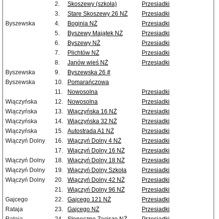
2.
Skoszewy (szkoła)
Przesiadki
3.
Stare Skoszewy 26 NŻ
Przesiadki
Byszewska
4.
Boginia NŻ
Przesiadki
5.
Byszewy Majątek NŻ
Przesiadki
6.
Byszewy NŻ
Przesiadki
7.
Plichtów NŻ
Przesiadki
8.
Janów wieś NŻ
Przesiadki
Byszewska
9.
Byszewska 26 #
Byszewska
10.
Pomarańczowa
11.
Nowosolna
Przesiadki
Wiączyńska
12.
Nowosolna
Przesiadki
Wiączyńska
13.
Wiączyńska 16 NŻ
Przesiadki
Wiączyńska
14.
Wiączyńska 32 NŻ
Przesiadki
Wiączyńska
15.
Autostrada A1 NŻ
Przesiadki
Wiączyń Dolny
16.
Wiączyń Dolny 4 NŻ
Przesiadki
17.
Wiączyń Dolny 16 NŻ
Przesiadki
Wiączyń Dolny
18.
Wiączyń Dolny 18 NŻ
Przesiadki
Wiączyń Dolny
19.
Wiączyń Dolny Szkoła
Przesiadki
Wiączyń Dolny
20.
Wiączyń Dolny 42 NŻ
Przesiadki
21.
Wiączyń Dolny 96 NŻ
Przesiadki
Gajcego
22.
Gajcego 121 NŻ
Przesiadki
Rataja
23.
Gajcego NŻ
Przesiadki