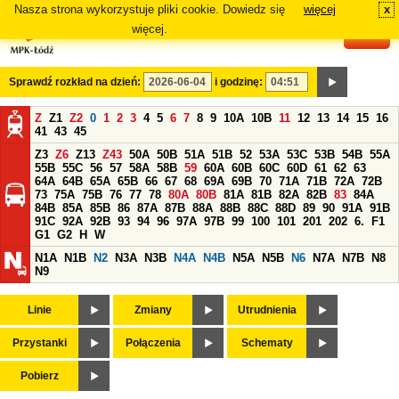
Nasza strona wykorzystuje pliki cookie. Dowiedz się
więcej
x
#
więcej.
Sprawdź rozkład na dzień:
i godzinę:
Z
Z1
Z2
0
1
2
3
4
5
6
7
8
9
10A
10B
11
12
13
14
15
16
41
43
45
Z3
Z6
Z13
Z43
50A
50B
51A
51B
52
53A
53C
53B
54B
55A
55B
55C
56
57
58A
58B
59
60A
60B
60C
60D
61
62
63
64A
64B
65A
65B
66
67
68
69A
69B
70
71A
71B
72A
72B
73
75A
75B
76
77
78
80A
80B
81A
81B
82A
82B
83
84A
84B
85A
85B
86
87A
87B
88A
88B
88C
88D
89
90
91A
91B
91C
92A
92B
93
94
96
97A
97B
99
100
101
201
202
6.
F1
G1
G2
H
W
N1A
N1B
N2
N3A
N3B
N4A
N4B
N5A
N5B
N6
N7A
N7B
N8
N9
Linie
Zmiany
Utrudnienia
Przystanki
Połączenia
Schematy
Pobierz