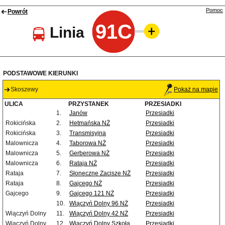
Pomoc
Powrót
91C
Linia
PODSTAWOWE KIERUNKI
Skoszewy
Pokaż na mapie
ULICA
PRZYSTANEK
PRZESIADKI
1.
Janów
Przesiadki
Rokicińska
2.
Hetmańska NŻ
Przesiadki
Rokicińska
3.
Transmisyjna
Przesiadki
Malownicza
4.
Taborowa NŻ
Przesiadki
Malownicza
5.
Gerberowa NŻ
Przesiadki
Malownicza
6.
Rataja NŻ
Przesiadki
Rataja
7.
Słoneczne Zacisze NŻ
Przesiadki
Rataja
8.
Gajcego NŻ
Przesiadki
Gajcego
9.
Gajcego 121 NŻ
Przesiadki
10.
Wiączyń Dolny 96 NŻ
Przesiadki
Wiączyń Dolny
11.
Wiączyń Dolny 42 NŻ
Przesiadki
Wiączyń Dolny
12.
Wiączyń Dolny Szkoła
Przesiadki