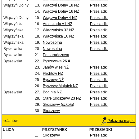
Wiączyń Dolny
13.
Wiączyń Dolny 18 NŻ
Przesiadki
14.
Wiączyń Dolny 16 NŻ
Przesiadki
Wiączyń Dolny
15.
Wiączyń Dolny 4 NŻ
Przesiadki
Wiączyńska
16.
Autostrada A1 NŻ
Przesiadki
Wiączyńska
17.
Wiączyńska 32 NŻ
Przesiadki
Wiączyńska
18.
Wiączyńska 16 NŻ
Przesiadki
Wiączyńska
19.
Nowosolna
Przesiadki
Byszewska
20.
Nowosolna
Przesiadki
Byszewska
21.
Pomarańczowa
Byszewska
22.
Byszewska 26 #
23.
Janów wieś NŻ
Przesiadki
24.
Plichtów NŻ
Przesiadki
25.
Byszewy NŻ
Przesiadki
26.
Byszewy Majątek NŻ
Przesiadki
Byszewska
27.
Boginia NŻ
Przesiadki
28.
Stare Skoszewy 23 NŻ
Przesiadki
29.
Skoszewy (szkoła)
Przesiadki
30.
Skoszewy
Janów
Pokaż na mapie
ULICA
PRZYSTANEK
PRZESIADKI
1.
Skoszewy
Przesiadki