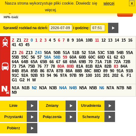
Nasza strona wykorzystuje pliki cookie. Dowiedz się
więcej
x
#
więcej.
Sprawdź rozkład na dzień:
i godzinę:
Z
Z1
Z2
0
1
2
3
4
5
6
7
8
9
10A
10B
11
12
13
14
15
16
41
43
45
Z3
Z6
Z13
Z43
50A
50B
51A
51B
52
53A
53C
53B
54B
55A
55B
55C
56
57
58A
58B
59
60A
60B
60C
60D
61
62
63
64A
64B
65A
65B
66
67
68
69A
69B
70
71A
71B
72A
72B
73
75A
75B
76
77
78
80A
80B
81A
81B
82A
82B
83
84A
84B
85A
85B
86
87A
87B
88A
88B
88C
88D
89
90
91A
91B
91C
92A
92B
93
94
96
97A
97B
99
100
101
201
202
6.
F1
G1
G2
H
W
N1A
N1B
N2
N3A
N3B
N4A
N4B
N5A
N5B
N6
N7A
N7B
N8
N9
Linie
Zmiany
Utrudnienia
Przystanki
Połączenia
Schematy
Pobierz