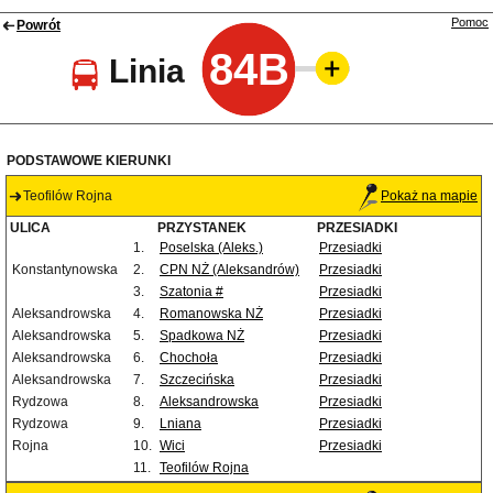
Pomoc
Powrót
84B
Linia
PODSTAWOWE KIERUNKI
Teofilów Rojna
Pokaż na mapie
ULICA
PRZYSTANEK
PRZESIADKI
1.
Poselska (Aleks.)
Przesiadki
Konstantynowska
2.
CPN NŻ (Aleksandrów)
Przesiadki
3.
Szatonia #
Przesiadki
Aleksandrowska
4.
Romanowska NŻ
Przesiadki
Aleksandrowska
5.
Spadkowa NŻ
Przesiadki
Aleksandrowska
6.
Chochoła
Przesiadki
Aleksandrowska
7.
Szczecińska
Przesiadki
Rydzowa
8.
Aleksandrowska
Przesiadki
Rydzowa
9.
Lniana
Przesiadki
Rojna
10.
Wici
Przesiadki
11.
Teofilów Rojna