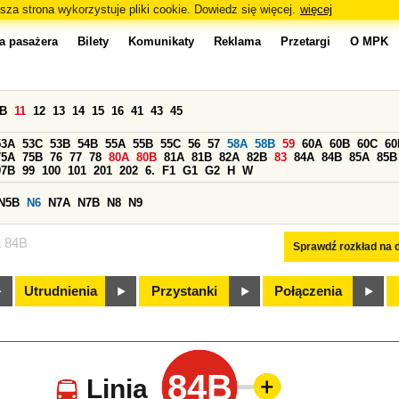
sza strona wykorzystuje pliki cookie. Dowiedz się więcej.
więcej
a pasażera
Bilety
Komunikaty
Reklama
Przetargi
O MPK
0B
11
12
13
14
15
16
41
43
45
53A
53C
53B
54B
55A
55B
55C
56
57
58A
58B
59
60A
60B
60C
60
75A
75B
76
77
78
80A
80B
81A
81B
82A
82B
83
84A
84B
85A
85B
97B
99
100
101
201
202
6.
F1
G1
G2
H
W
N5B
N6
N7A
N7B
N8
N9
a 84B
Sprawdź rozkład na d
Utrudnienia
Przystanki
Połączenia
84B
Linia