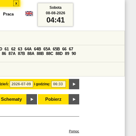
x
Sobota
08-08-2026
Praca
04:41
D
61
62
63
64A
64B
65A
65B
66
67
86
87A
87B
88A
88B
88C
88D
89
90
zień:
i godzinę:
Schematy
Pobierz
Pomoc