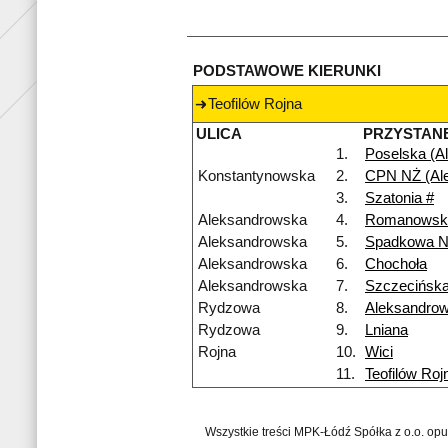
PODSTAWOWE KIERUNKI
Teofilów Rojna
ULICA
PRZYSTAN
1.
Poselska (Al
Konstantynowska
2.
CPN NŻ (Al
3.
Szatonia #
Aleksandrowska
4.
Romanowsk
Aleksandrowska
5.
Spadkowa 
Aleksandrowska
6.
Chochoła
Aleksandrowska
7.
Szczecińsk
Rydzowa
8.
Aleksandro
Rydzowa
9.
Lniana
Rojna
10.
Wici
11.
Teofilów Roj
Wszystkie treści MPK-Łódź Spółka z o.o. op