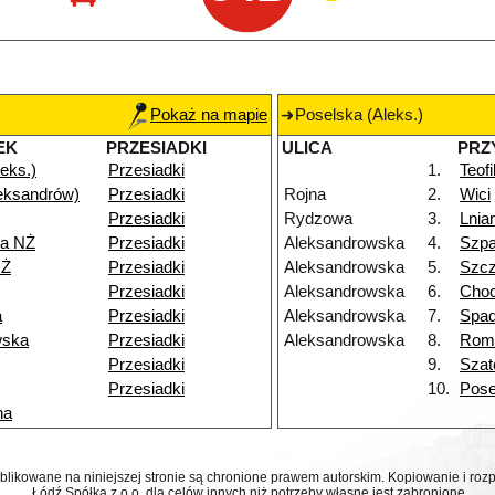
Pokaż na mapie
Poselska (Aleks.)
EK
PRZESIADKI
ULICA
PRZ
eks.)
Przesiadki
1.
Teof
eksandrów)
Przesiadki
Rojna
2.
Wici
Przesiadki
Rydzowa
3.
Lnia
a NŻ
Przesiadki
Aleksandrowska
4.
Szp
NŻ
Przesiadki
Aleksandrowska
5.
Szcz
Przesiadki
Aleksandrowska
6.
Choc
a
Przesiadki
Aleksandrowska
7.
Spa
wska
Przesiadki
Aleksandrowska
8.
Rom
Przesiadki
9.
Szat
Przesiadki
10.
Pose
na
ublikowane na niniejszej stronie są chronione prawem autorskim. Kopiowanie i r
Łódź Spółka z o.o. dla celów innych niż potrzeby własne jest zabronione.