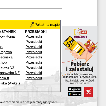
Pokaż na mapie
YSTANEK
PRZESIADKI
ilów Rojna
Przesiadki
Przesiadki
na
Przesiadki
aragowa
Przesiadki
ecińska
Przesiadki
hoła
Przesiadki
dkowa NŻ
Przesiadki
anowska NŻ
Przesiadki
onia #
Przesiadki
lska (Aleks.)
ozpowszechnianie ich bez pisemnej zgody MPK-