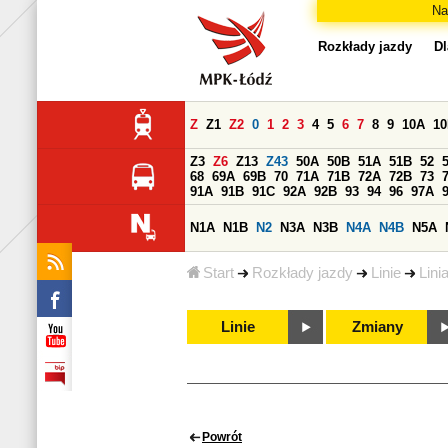
Na
Rozkłady jazdy
Dl
Z
Z1
Z2
0
1
2
3
4
5
6
7
8
9
10A
1
Z3
Z6
Z13
Z43
50A
50B
51A
51B
52
68
69A
69B
70
71A
71B
72A
72B
73
91A
91B
91C
92A
92B
93
94
96
97A
N1A
N1B
N2
N3A
N3B
N4A
N4B
N5A
Start
Rozkłady jazdy
Linie
Lini
Linie
Zmiany
Powrót