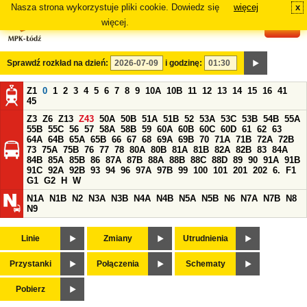
Nasza strona wykorzystuje pliki cookie. Dowiedz się
więcej
x
#
więcej.
Sprawdź rozkład na dzień:
i godzinę:
Z1
0
1
2
3
4
5
6
7
8
9
10A
10B
11
12
13
14
15
16
41
45
Z3
Z6
Z13
Z43
50A
50B
51A
51B
52
53A
53C
53B
54B
55A
55B
55C
56
57
58A
58B
59
60A
60B
60C
60D
61
62
63
64A
64B
65A
65B
66
67
68
69A
69B
70
71A
71B
72A
72B
73
75A
75B
76
77
78
80A
80B
81A
81B
82A
82B
83
84A
84B
85A
85B
86
87A
87B
88A
88B
88C
88D
89
90
91A
91B
91C
92A
92B
93
94
96
97A
97B
99
100
101
201
202
6.
F1
G1
G2
H
W
N1A
N1B
N2
N3A
N3B
N4A
N4B
N5A
N5B
N6
N7A
N7B
N8
N9
Linie
Zmiany
Utrudnienia
Przystanki
Połączenia
Schematy
Pobierz