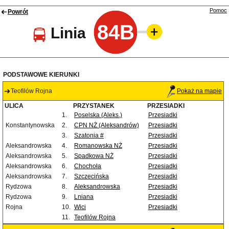
Pomoc
Powrót
84B
Linia
PODSTAWOWE KIERUNKI
Teofilów Rojna
Pokaż na mapie
ULICA
PRZYSTANEK
PRZESIADKI
1.
Poselska (Aleks.)
Przesiadki
Konstantynowska
2.
CPN NŻ (Aleksandrów)
Przesiadki
3.
Szatonia #
Przesiadki
Aleksandrowska
4.
Romanowska NŻ
Przesiadki
Aleksandrowska
5.
Spadkowa NŻ
Przesiadki
Aleksandrowska
6.
Chochoła
Przesiadki
Aleksandrowska
7.
Szczecińska
Przesiadki
Rydzowa
8.
Aleksandrowska
Przesiadki
Rydzowa
9.
Lniana
Przesiadki
Rojna
10.
Wici
Przesiadki
11.
Teofilów Rojna