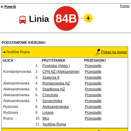
Pomoc
Powrót
84B
Linia
PODSTAWOWE KIERUNKI
Teofilów Rojna
Pokaż na mapie
ULICA
PRZYSTANEK
PRZESIADKI
1.
Poselska (Aleks.)
Przesiadki
Konstantynowska
2.
CPN NŻ (Aleksandrów)
Przesiadki
3.
Szatonia #
Przesiadki
Aleksandrowska
4.
Romanowska NŻ
Przesiadki
Aleksandrowska
5.
Spadkowa NŻ
Przesiadki
Aleksandrowska
6.
Chochoła
Przesiadki
Aleksandrowska
7.
Szczecińska
Przesiadki
Rydzowa
8.
Aleksandrowska
Przesiadki
Rydzowa
9.
Lniana
Przesiadki
Rojna
10.
Wici
Przesiadki
11.
Teofilów Rojna