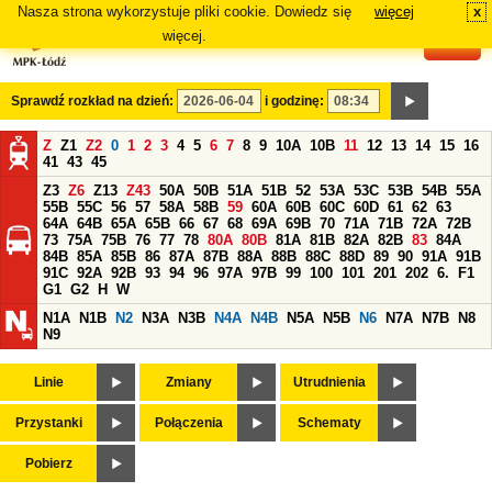
Nasza strona wykorzystuje pliki cookie. Dowiedz się
więcej
x
#
więcej.
Sprawdź rozkład na dzień:
i godzinę:
Z
Z1
Z2
0
1
2
3
4
5
6
7
8
9
10A
10B
11
12
13
14
15
16
41
43
45
Z3
Z6
Z13
Z43
50A
50B
51A
51B
52
53A
53C
53B
54B
55A
55B
55C
56
57
58A
58B
59
60A
60B
60C
60D
61
62
63
64A
64B
65A
65B
66
67
68
69A
69B
70
71A
71B
72A
72B
73
75A
75B
76
77
78
80A
80B
81A
81B
82A
82B
83
84A
84B
85A
85B
86
87A
87B
88A
88B
88C
88D
89
90
91A
91B
91C
92A
92B
93
94
96
97A
97B
99
100
101
201
202
6.
F1
G1
G2
H
W
N1A
N1B
N2
N3A
N3B
N4A
N4B
N5A
N5B
N6
N7A
N7B
N8
N9
Linie
Zmiany
Utrudnienia
Przystanki
Połączenia
Schematy
Pobierz